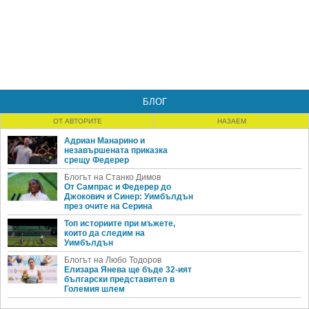
БЛОГ
ОТ АВТОРИТЕ
НАЗАЕМ
Адриан Манарино и
незавършената приказка
срещу Федерер
Блогът на Станко Димов
От Сампрас и Федерер до
Джокович и Синер: Уимбълдън
през очите на Серина
Топ историите при мъжете,
които да следим на
Уимбълдън
Блогът на Любо Тодоров
Елизара Янева ще бъде 32-ият
български представител в
Големия шлем