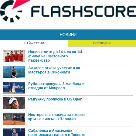
НОВИНИ
НАЙ-ЧЕТЕНИ
ПОСЛЕДНИ
Националите до 14 г. са на 1/4-
финал на Световното
първенство
Алкарас отказа участие и на
Мастърса в Синсинати
Рубльов пропусна 5 мачбола и
отпадна от Монреал
Радукану пропуска и US Open
Нестеров се класира за втория
кръг на сингъл в Пловдив
Сабаленка и Анисимова
продължават напред в Торонто