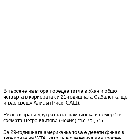
В търсене на втора поредна титла в Ухан и общо
четвърта в кариерата си 21-годишната Сабаленка ще
играе срещу Алисън Риск (САЩ).
Риск отстрани двукратната шампионка и номер 5 в
схемата Петра Квитова (Чехия) със 7:5, 7:5.
За 29-годишната американка това е девети финал в
турнирите на WTA, като тя е спечелиха два трофея