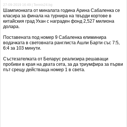
27-09-2019 16:49 | Tennis24.bg
Шампионката от миналата година Арина Сабаленка се
класира за финала на турнира на твърди кортове в
китайския град Ухан с награден фонд 2,527 милиона
долара.
Поставената под номер 9 Сабаленка елиминира
водачката в световната ранглиста Ашли Барти със 7:5,
6:4 за 103 минути.
Състезателката от Беларус реализира решаващи
пробиви в края на двата сета, за да триумфира за първи
път срещу действаща номер 1 в света.