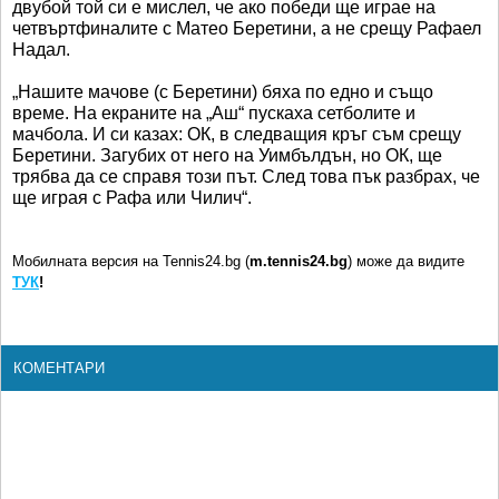
двубой той си е мислел, че ако победи ще играе на
четвъртфиналите с Матео Беретини, а не срещу Рафаел
Надал.
„Нашите мачове (с Беретини) бяха по едно и също
време. На екраните на „Аш“ пускаха сетболите и
мачбола. И си казах: ОК, в следващия кръг съм срещу
Беретини. Загубих от него на Уимбълдън, но ОК, ще
трябва да се справя този път. След това пък разбрах, че
ще играя с Рафа или Чилич“.
Мобилната версия на Tennis24.bg (
m.tennis24.bg
) може да видите
ТУК
!
КОМЕНТАРИ