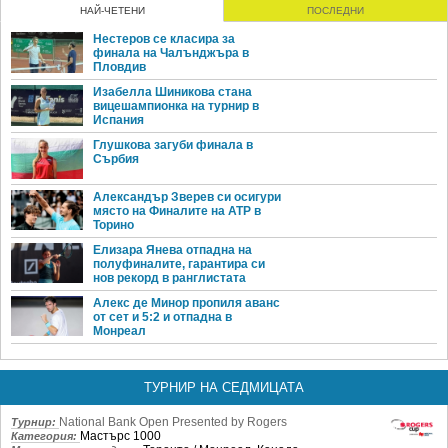
НАЙ-ЧЕТЕНИ
ПОСЛЕДНИ
Нестеров се класира за
финала на Чалънджъра в
Пловдив
Изабелла Шиникова стана
вицешампионка на турнир в
Испания
Глушкова загуби финала в
Сърбия
Александър Зверев си осигури
място на Финалите на ATP в
Торино
Елизара Янева отпадна на
полуфиналите, гарантира си
нов рекорд в ранглистата
Алекс де Минор пропиля аванс
от сет и 5:2 и отпадна в
Монреал
ТУРНИР НА СЕДМИЦАТА
National Bank Open Presented by Rogers
Турнир:
Мастърс 1000
Категория: