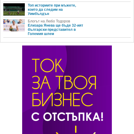
Топ историите при мъжете,
които да следим на
Уимбълдън
Блогът на Любо Тодоров
Елизара Янева ще бъде 32-ият
български представител в
Големия шлем