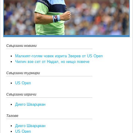
Ретро
SOFIA OPEN
Спорт&Фитнес
КЛУБОВЕ
Други
БЛОГ
Любители
ВИДЕО
ЖЪЛТО
Свързани новини
РАКЕТНИ
Малкият-голям човек изрита Зверев от US Open
Чилич взе сет от Надал, но нищо повече
Свързани турнири
US Open
Свързани играчи
Диего Шварцман
Тагове
Диего Шварцман
US Open