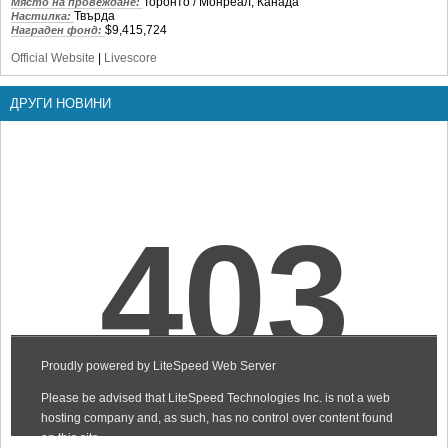
Торонто / Монреал, Канада
Място на провеждане:
Твърда
Настилка:
$9,415,724
Награден фонд:
Official Website
|
Livescore
ДРУГИ НОВИНИ