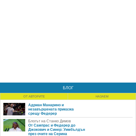
БЛОГ
ОТ АВТОРИТЕ
НАЗАЕМ
Адриан Манарино и
незавършената приказка
срещу Федерер
Блогът на Станко Димов
От Сампрас и Федерер до
Джокович и Синер: Уимбълдън
през очите на Серина