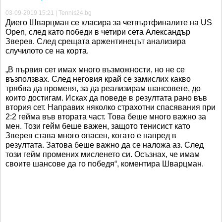
03-09-2019 15:21 | Tennis24.bg
Диего Шварцман се класира за четвъртфиналите на US
Open, след като победи в четири сета Александър
Зверев. След срещата аржентинецът анализира
случилото се на корта.
„В първия сет имах много възможности, но не се
възползвах. След неговия край се замислих какво
трябва да променя, за да реализирам шансовете, до
които достигам. Исках да поведе в резултата рано във
втория сет. Направих няколко страхотни спасявания при
2:2 гейма във втората част. Това беше много важно за
мен. Този гейм беше важен, защото тенисист като
Зверев става много опасен, когато е напред в
резултата. Затова беше важно да се наложа аз. След
този гейм промених мисленето си. Осъзнах, че имам
своите шансове да го победя“, коментира Шварцман.