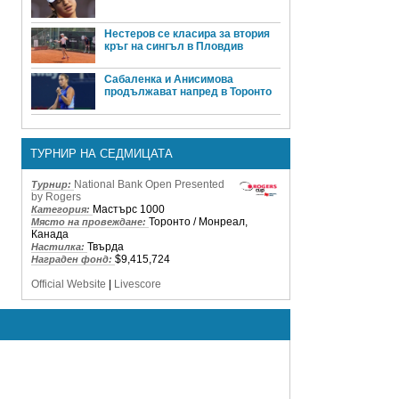
Нестеров се класира за втория
кръг на сингъл в Пловдив
Сабаленка и Анисимова
продължават напред в Торонто
ТУРНИР НА СЕДМИЦАТА
National Bank Open Presented
Турнир:
by Rogers
Мастърс 1000
Категория:
Торонто / Монреал,
Място на провеждане:
Канада
Твърда
Настилка:
$9,415,724
Награден фонд:
Official Website
|
Livescore