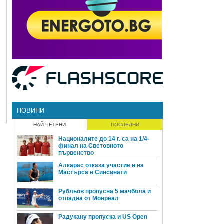
НОВИНИ
НАЙ-ЧЕТЕНИ
ПОСЛЕДНИ
Националите до 14 г. са на 1/4-
финал на Световното
първенство
Алкарас отказа участие и на
Мастърса в Синсинати
Рубльов пропусна 5 мачбола и
отпадна от Монреал
Радукану пропуска и US Open