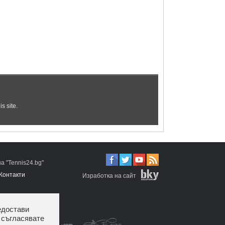
 "Tennis24.bg"
Контакти
Изработка на сайт
едостави
 съгласявате