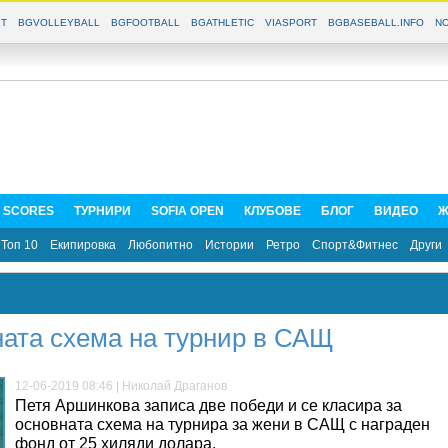
T
BGVOLLEYBALL
BGFOOTBALL
BGATHLETIC
VIASPORT
BGBASEBALL.INFO
NO
E SCORES
ТУРНИРИ
SOFIA OPEN
КЛУБОВЕ
БЛОГ
ВИДЕО
Ж
Топ 10
Екипировка
Любопитно
Истории
Ретро
Спорт&Фитнес
Други
ната схема на турнир в САЩ
12-06-2019 08:46 | Николай Драганов
Петя Аршинкова записа две победи и се класира за
основната схема на турнира за жени в САЩ с награден
фонд от 25 хиляди долара.