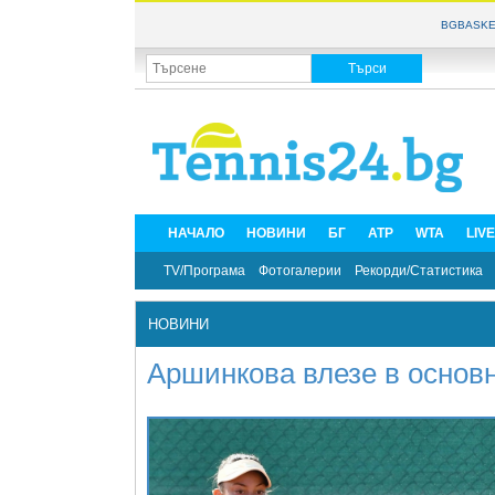
BGBASKE
НАЧАЛО
НОВИНИ
БГ
ATP
WTA
LIV
TV/Програма
Фотогалерии
Рекорди/Статистика
НОВИНИ
Аршинкова влезе в основ