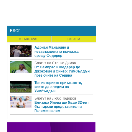
БЛОГ
ОТ АВТОРИТЕ
НАЗАЕМ
Адриан Манарино и
незавършената приказка
срещу Федерер
Блогът на Станко Димов
От Сампрас и Федерер до
Джокович и Синер: Уимбълдън
през очите на Серина
Топ историите при мъжете,
които да следим на
Уимбълдън
Блогът на Любо Тодоров
Елизара Янева ще бъде 32-ият
български представител в
Големия шлем