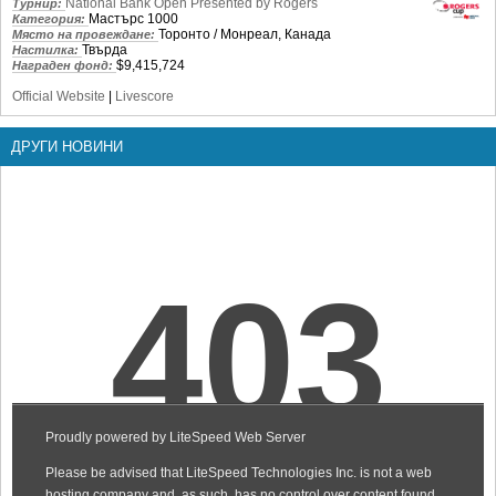
National Bank Open Presented by Rogers
Турнир:
Мастърс 1000
Категория:
Торонто / Монреал, Канада
Място на провеждане:
Твърда
Настилка:
$9,415,724
Награден фонд:
Official Website
|
Livescore
ДРУГИ НОВИНИ