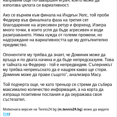
направим още по-завършен играч, който може да
използва цялата си вариативност.
Ако се върнем към финала на Индиън Уелс, той проби
Федерер във финалната фаза на третия сет
благодарение на агресивен ретур и форхенд. Изигра
много точки, в които успя да бъде агресивен и води
разиграването. Няма нужда от големи промени, но
надграждане на вариативността ще му допълнително
предимство.
Опонентите му трябва да знаят, че Доминик може да
връща и по двата начина и да бъде непредсказуем. Това
е тайната на Федерер - той е непредвидим. Съперникът
му трябва непрекъснато да е нащрек какво ще стори.
Доминик може да прави същото", анализира Масу.
Той подчерта още, че като треньор се стреми да събира
максимално количество информация, а на корта да
изпраща позитивни послания и да окуражава своя
състезател.
Мобилната версия на Tennis24.bg (
m.tennis24.bg
) може да видите
ТУК
!