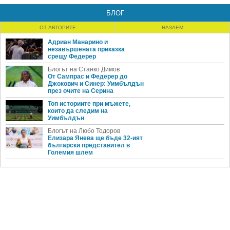
БЛОГ
ОТ АВТОРИТЕ
НАЗАЕМ
Адриан Манарино и
незавършената приказка
срещу Федерер
Блогът на Станко Димов
От Сампрас и Федерер до
Джокович и Синер: Уимбълдън
през очите на Серина
Топ историите при мъжете,
които да следим на
Уимбълдън
Блогът на Любо Тодоров
Елизара Янева ще бъде 32-ият
български представител в
Големия шлем