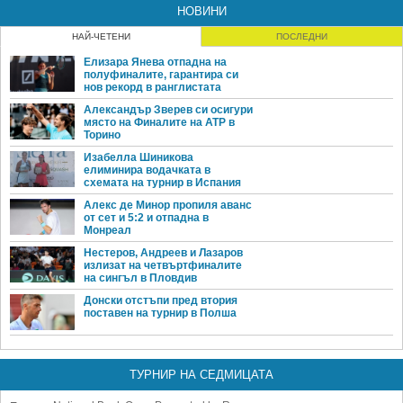
НОВИНИ
НАЙ-ЧЕТЕНИ
ПОСЛЕДНИ
Елизара Янева отпадна на
полуфиналите, гарантира си
нов рекорд в ранглистата
Александър Зверев си осигури
място на Финалите на ATP в
Торино
Изабелла Шиникова
елиминира водачката в
схемата на турнир в Испания
Алекс де Минор пропиля аванс
от сет и 5:2 и отпадна в
Монреал
Нестеров, Андреев и Лазаров
излизат на четвъртфиналите
на сингъл в Пловдив
Донски отстъпи пред втория
поставен на турнир в Полша
ТУРНИР НА СЕДМИЦАТА