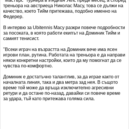
"Мастърс" турнира в Индиън Уелс преди месец, а според
треньора на австриеца Николас Масу, това се дължи на
качество, което Тийм притежава, подобно именно на
Федерер.
В интервю за Ubitennis Масу разкри повече подробности
за посоката, в която работи екипът на Доминик Тийм и
самият тенисист.
"Всеки играч на възрастта на Доминик вече има ясен
игрови план, рутина. Работата на треньора е да направи
някои конкретни настройки, които да му помогнат да се
чувства по-комфортно.
Доминик е достатъчно талантлив, за да играе както от
началната линия, така и два метра зад нея. В същото
време той може да връща изключително агресивни
ретури и да остане по-назад, давайки си повече време
за удара, тъй като притежава голяма сила.