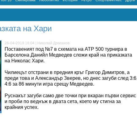
Топ 10
Екипировка
Любопитно
Истории
Ретро
Спорт&Фитнес
Други
зката на Хари
26-04-2019 18:04 | Николай Драганов
Поставеният под №7 в схемата на ATP 500 турнира в
Барселона Данийл Медведев сложи край на приказката
на Николас Хари.
Чилиецът отстрани в предния кръг Григор Димитров, а
преди това и Александър Зверев, но днес загуби след 3:6
4:6 за 86 минути игра срещу Медведев.
Руснакът загуби само две точки при вкаран първи сервис
и проби по веднъж в двата сета, което му стигна за
крайния успех.