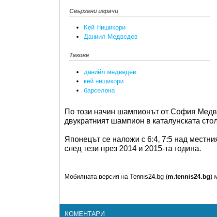
Свързани играчи
Кей Нишикори
Даниил Медведев
Тагове
данийл медведев
кей нишикори
барселона
По този начин шампионът от София Медве
двукратният шампион в каталунската сто
Японецът се наложи с 6:4, 7:5 над мест
след тези през 2014 и 2015-та година.
Мобилната версия на Tennis24.bg (
m.tennis24.bg
) 
КОМЕНТАРИ