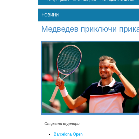
TV/Програма
Фотогалерии
Рекорди/Статистика
НОВИНИ
Медведев приключи прика
Свързани турнири
Barcelona Open