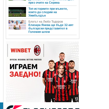
през очите на Серина
Топ историите при мъжете,
които да следим на
Уимбълдън
Блогът на Любо Тодоров
Елизара Янева ще бъде 32-ият
български представител в
Големия шлем