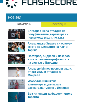
НОВИНИ
НАЙ-ЧЕТЕНИ
ПОСЛЕДНИ
Елизара Янева отпадна на
полуфиналите, гарантира си
нов рекорд в ранглистата
Александър Зверев си осигури
място на Финалите на ATP в
Торино
Нестеров, Андреев и Лазаров
излизат на четвъртфиналите
на сингъл в Пловдив
Алекс де Минор пропиля аванс
от сет и 5:2 и отпадна в
Монреал
Изабелла Шиникова
елиминира водачката в
схемата на турнир в Испания
Без изненади за фаворитките в
Торонто