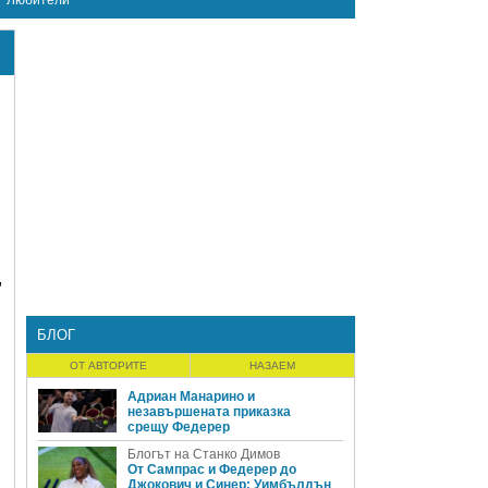
Любители
,
БЛОГ
ОТ АВТОРИТЕ
НАЗАЕМ
Адриан Манарино и
незавършената приказка
срещу Федерер
Блогът на Станко Димов
От Сампрас и Федерер до
Джокович и Синер: Уимбълдън