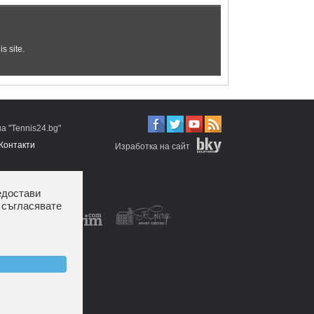
 "Tennis24.bg"
Контакти
Изработка на сайт
едостави
 съгласявате