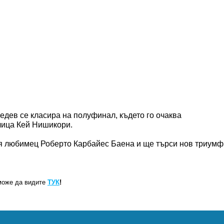
дев се класира на полуфинал, където го очаква
лица Кей Нишикори.
ния любимец Роберто Карбайес Баена и ще търси нов триумф
може да видите
ТУК
!