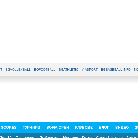
T
BGVOLLEYBALL
BGFOOTBALL
BGATHLETIC
VIASPORT
BGBASEBALL.INFO
NO
E SCORES
ТУРНИРИ
SOFIA OPEN
КЛУБОВЕ
БЛОГ
ВИДЕО
Ж