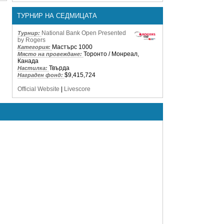
ТУРНИР НА СЕДМИЦАТА
National Bank Open Presented
Турнир:
by Rogers
Мастърс 1000
Категория:
Торонто / Монреал,
Място на провеждане:
Канада
Твърда
Настилка:
$9,415,724
Награден фонд:
Official Website
|
Livescore