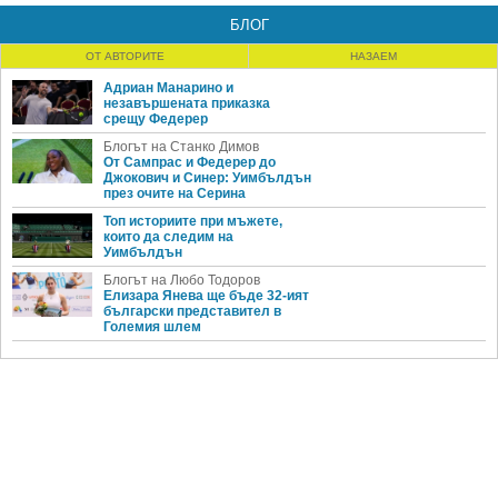
БЛОГ
ОТ АВТОРИТЕ
НАЗАЕМ
Адриан Манарино и
незавършената приказка
срещу Федерер
Блогът на Станко Димов
От Сампрас и Федерер до
Джокович и Синер: Уимбълдън
през очите на Серина
Топ историите при мъжете,
които да следим на
Уимбълдън
Блогът на Любо Тодоров
Елизара Янева ще бъде 32-ият
български представител в
Големия шлем