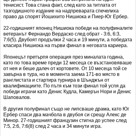
тенисист. Това стана факт, след като за титлата от
тазгодишното издание на надпреварата спечелиха
право да спорят Йошихито Нишиока и Пиер-Юг Ербер.
22-годишният японец Нишиока победи на полуфиналите
ветеранът Фернандо Вердаско след обрат - 3:6, 6:3,
7:6(5). Двубоят продължи 2 часа и 19 минути, а победата
класира Нишиока на първи финал в неговата кариера.
Японецът претърпя операция през миналата година,
като по това време преди 12 месеца се възстановяваше
от нея и беше далеч от кортовете. От 10 месеца той се
завърна в тура, но в момента заема 171-во място в
ранглистата и стартира турнира в Шънджън от
квалификациите. По пътя към този финал той успя да
победи играчи като Денис Кудла, Камерън Нори и Денис
Шаповалов.
В другия полуфинал също не липсваше драма, като Юг
Ербер спаси два мачбола в двубоя си срещу Алекс де
Минор. 27-годишният французин стигна до успее след
7:5, 2:6, 7:6(8) след 2 часа и 34 минути игра.