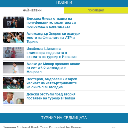
НОВИНИ
НАЙ-ЧЕТЕНИ
ПОСЛЕДНИ
Елизара Янева отпадна на
полуфиналите, гарантира си
нов рекорд в ранглистата
Александър Зверев си осигури
място на Финалите на ATP в
Торино
Изабелла Шиникова
елиминира водачката в
схемата на турнир в Испания
Алекс де Минор пропиля аванс
от сет и 5:2 и отпадна в
Монреал
Нестеров, Андреев и Лазаров
излизат на четвъртфиналите
на сингъл в Пловдив
Донски отстъпи пред втория
поставен на турнир в Полша
ТУРНИР НА СЕДМИЦАТА
National Bank Open Presented by Rogers
Турнир: