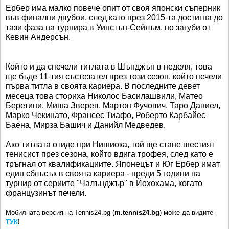
Ербер има малко повече опит от своя японски съперник
във финални двубои, след като през 2015-та достигна до
тази фаза на турнира в Уинстън-Сейлъм, но загуби от
Кевин Андерсън.
Който и да спечели титлата в Шънджън в неделя, това
ще бъде 11-тия състезател през този сезон, който печели
първа титла в своята кариера. В последните девет
месеца това сториха Николос Басилашвили, Матео
Беретини, Миша Зверев, Мартон Фучович, Таро Даниел,
Марко Чекинато, Франсес Тиафо, Роберто Карбайес
Баена, Мирза Башич и Данийл Медведев.
Ако титлата отиде при Нишиока, той ще стане шестият
тенисист през сезона, който вдига трофея, след като е
тръгнал от квалификациите. Японецът и Юг Ербер имат
един сблъсък в своята кариера - преди 5 години на
турнир от сериите "Чалънджър" в Йохохама, когато
французинът печели.
Мобилната версия на Tennis24.bg (
m.tennis24.bg
) може да видите
ТУК
!