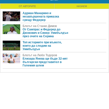
ОТ АВТОРИТЕ
НАЗАЕМ
Адриан Манарино и
незавършената приказка
срещу Федерер
Блогът на Станко Димов
От Сампрас и Федерер до
Джокович и Синер: Уимбълдън
през очите на Серина
Топ историите при мъжете,
които да следим на
Уимбълдън
Блогът на Любо Тодоров
Елизара Янева ще бъде 32-ият
български представител в
Големия шлем