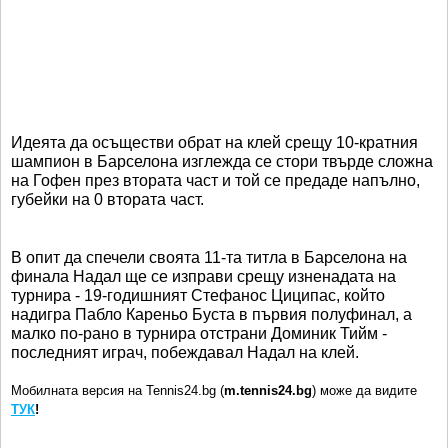
Идеята да осъществи обрат на клей срещу 10-кратния
шампион в Барселона изглежда се стори твърде сложна
на Гофен през втората част и той се предадe напълно,
губейки на 0 втората част.
В опит да спечели своята 11-та титла в Барселона на
финала Надал ще се изправи срещу изненадата на
турнира - 19-годишният Стефанос Циципас, който
надигра Пабло Кареньо Буста в първия полуфинал, а
малко по-рано в турнира отстрани Доминик Тийм -
последният играч, побеждавал Надал на клей.
Мобилната версия на Tennis24.bg (
m.tennis24.bg
) може да видите
ТУК
!