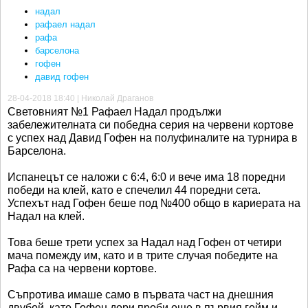
надал
рафаел надал
рафа
барселона
гофен
давид гофен
28-04-2018 18:40 | Николай Драганов
Световният №1 Рафаел Надал продължи
забележителната си победна серия на червени кортове
с успех над Давид Гофен на полуфиналите на турнира в
Барселона.
Испанецът се наложи с 6:4, 6:0 и вече има 18 поредни
победи на клей, като е спечелил 44 поредни сета.
Успехът над Гофен беше под №400 общо в кариерата на
Надал на клей.
Това беше трети успех за Надал над Гофен от четири
мача помежду им, като и в трите случая победите на
Рафа са на червени кортове.
Съпротива имаше само в първата част на днешния
двубой, като Гофен дори проби още в първия гейм и