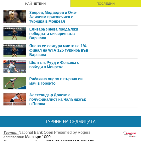
НАЙ-ЧЕТЕНИ
ПОСЛЕДНИ
Зверев, Медведев и Оже-
Алиасим приключиха с
турнира в Монреал
Елизара Янева продължи
победната си серия във
Варшава
Янева си осигури място на 1/4-
финал на WTA 125 турнира във
Варшава
Шелтън, Рууд и Фонсека с
победи в Монреал
Рибакина оцеля в първия си
мач в Торонто
Александър Донски е
полуфиналист на Чалънджър
в Полша
ТУРНИР НА СЕДМИЦАТА
National Bank Open Presented by Rogers
Турнир:
Мастърс 1000
Категория: