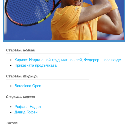
Ретро
SOFIA OPEN
Спорт&Фитнес
КЛУБОВЕ
Други
БЛОГ
Любители
ВИДЕО
ЖЪЛТО
Свързани новини
РАКЕТНИ
Кириос: Надал е най-трудният на клей, Федерер - навсякъде
Приказката продължава
Свързани турнири
Barcelona Open
Свързани играчи
Рафаел Надал
Давид Гофен
Тагове