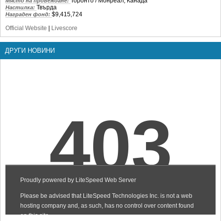
Торонто / Монреал, Канада
Място на провеждане:
Твърда
Настилка:
$9,415,724
Награден фонд:
Official Website
|
Livescore
ДРУГИ НОВИНИ