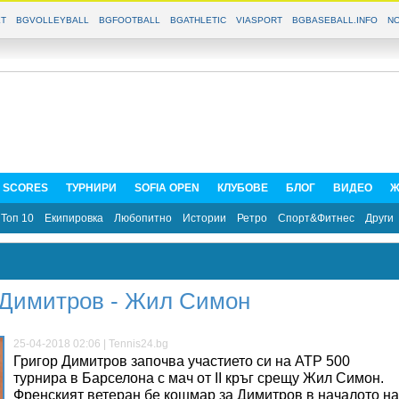
T
BGVOLLEYBALL
BGFOOTBALL
BGATHLETIC
VIASPORT
BGBASEBALL.INFO
NO
E SCORES
ТУРНИРИ
SOFIA OPEN
КЛУБОВЕ
БЛОГ
ВИДЕО
Ж
Топ 10
Екипировка
Любопитно
Истории
Ретро
Спорт&Фитнес
Други
р Димитров - Жил Симон
25-04-2018 02:06 | Tennis24.bg
Григор Димитров започва участието си на ATP 500
турнира в Барселона с мач от II кръг срещу Жил Симон.
Френският ветеран бе кошмар за Димитров в началото на