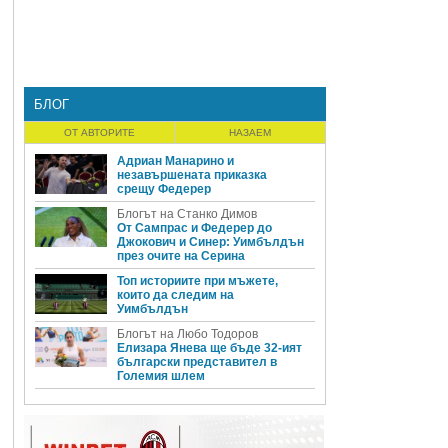
БЛОГ
ОТ АВТОРИТЕ
НАЗАЕМ
Адриан Манарино и
незавършената приказка
срещу Федерер
Блогът на Станко Димов
От Сампрас и Федерер до
Джокович и Синер: Уимбълдън
през очите на Серина
Топ историите при мъжете,
които да следим на
Уимбълдън
Блогът на Любо Тодоров
Елизара Янева ще бъде 32-ият
български представител в
Големия шлем