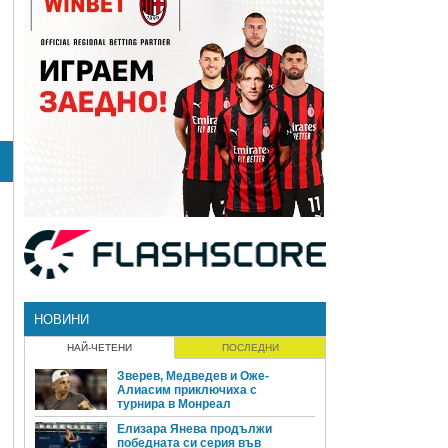
НОВИНИ
НАЙ-ЧЕТЕНИ
ПОСЛЕДНИ
Зверев, Медведев и Оже-
Алиасим приключиха с
турнира в Монреал
Елизара Янева продължи
победната си серия във