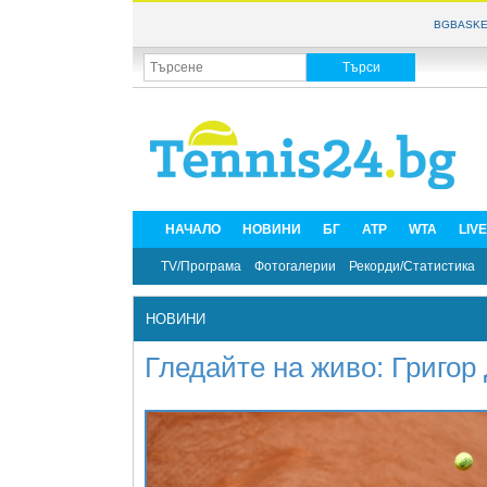
BGBASKE
НАЧАЛО
НОВИНИ
БГ
ATP
WTA
LIV
TV/Програма
Фотогалерии
Рекорди/Статистика
НОВИНИ
Гледайте на живо: Григо