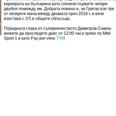
кариерата на българина като спечели първите четири
двубоя помежду им. Добрата новина е, че Григор взе три
от четирите мача между двамата през 2016 г. и вече
изостава с 3:5 в общите сблъсъци.
Поредната глава от съперничеството Димитров-Симон
можете да проследите днес от 12:00 часа пряко по Mtel
Sport 1 и като Pay-per-view
ТУК
!