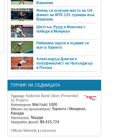
Варшава
Янева си осигури място на 1/4-
финал на WTA 125 турнира във
Варшава
Шелтън, Рууд и Фонсека с
победи в Монреал
Рибакина оцеля в първия си
мач в Торонто
Александър Донски е
полуфиналист на Чалънджър
в Полша
ТУРНИР НА СЕДМИЦАТА
National Bank Open Presented
Турнир:
by Rogers
Мастърс 1000
Категория:
Торонто / Монреал,
Място на провеждане:
Канада
Твърда
Настилка:
$9,415,724
Награден фонд:
Official Website
|
Livescore