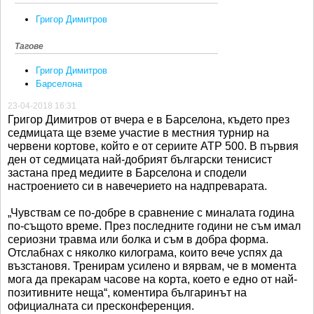
Григор Димитров
Тагове
Григор Димитров
Барселона
23-04-2018 16:31
Григор Димитров от вчера е в Барселона, където през
седмицата ще вземе участие в местния турнир на
червени кортове, който е от сериите АТР 500. В първия
ден от седмицата най-добрият български тенисист
застана пред медиите в Барселона и сподели
настроението си в навечерието на надпреварата.
„Чувствам се по-добре в сравнение с миналата година
по-същото време. През последните години не съм имал
сериозни травма или болка и съм в добра форма.
Отслабнах с няколко килограма, които вече успях да
възстановя. Тренирам усилено и вярвам, че в момента
мога да прекарам часове на корта, което е едно от най-
позитивните неща“, коментира българинът на
официалната си пресконференция.