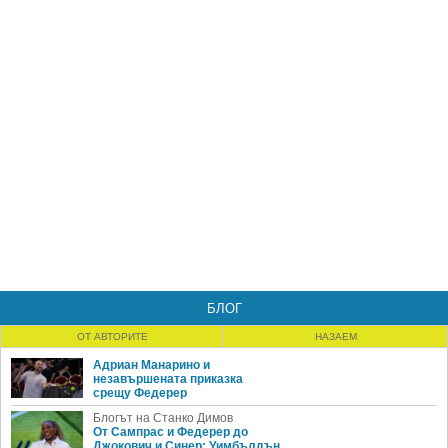
БЛОГ
ОТ АВТОРИТЕ
НАЗАЕМ
Адриан Манарино и
незавършената приказка
срещу Федерер
Блогът на Станко Димов
От Сампрас и Федерер до
Джокович и Синер: Уимбълдън