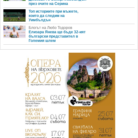
през очите на Серина
Топ историите при мъжете,
които да следим на
Уимбълдън
Блогът на Любо Тодоров
Елизара Янева ще бъде 32-ият
български представител в
Големия шлем