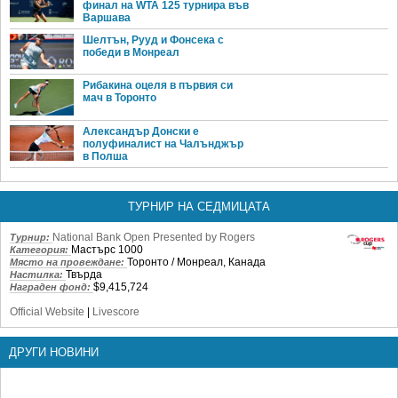
финал на WTA 125 турнира във
Варшава
Шелтън, Рууд и Фонсека с
победи в Монреал
Рибакина оцеля в първия си
мач в Торонто
Александър Донски е
полуфиналист на Чалънджър
в Полша
ТУРНИР НА СЕДМИЦАТА
National Bank Open Presented by Rogers
Турнир:
Мастърс 1000
Категория:
Торонто / Монреал, Канада
Място на провеждане:
Твърда
Настилка:
$9,415,724
Награден фонд:
Official Website
|
Livescore
ДРУГИ НОВИНИ