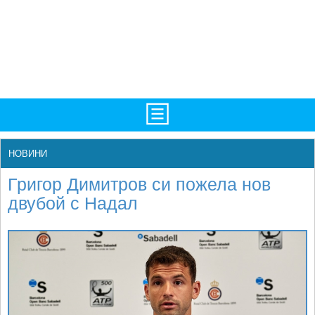
TV/Програма
НАЧАЛО
НОВИНИ
Фотогалерии
НОВИНИ
Григор Димитров си пожела нов
Рекорди/Статистика
БГ
двубой с Надал
Топ 10
ATP
Екипировка
WTA
Любопитно
LIVE SCORES
Истории
ТУРНИРИ