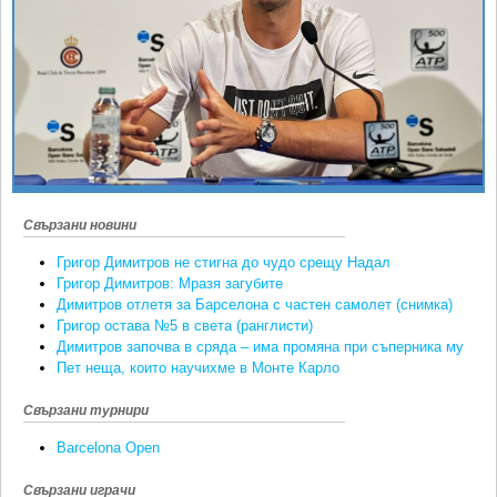
Ретро
SOFIA OPEN
Спорт&Фитнес
КЛУБОВЕ
Други
БЛОГ
Любители
ВИДЕО
ЖЪЛТО
РАКЕТНИ
Свързани новини
Григор Димитров не стигна до чудо срещу Надал
Григор Димитров: Мразя загубите
Димитров отлетя за Барселона с частен самолет (снимка)
Григор остава №5 в света (ранглисти)
Димитров започва в сряда – има промяна при съперника му
Пет неща, които научихме в Монте Карло
Свързани турнири
Barcelona Open
Свързани играчи