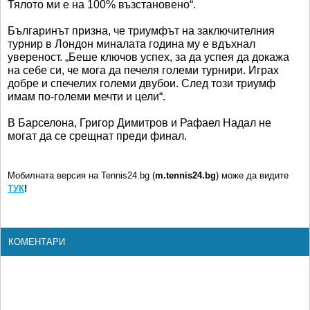
Тялото ми е на 100% възстановено“.
Българинът призна, че триумфът на заключителния
турнир в Лондон миналата година му е вдъхнал
увереност. „Беше ключов успех, за да успея да докажа
на себе си, че мога да печеля големи турнири. Играх
добре и спечелих големи двубои. След този триумф
имам по-големи мечти и цели“.
В Барселона, Григор Димитров и Рафаел Надал не
могат да се срещнат преди финал.
Мобилната версия на Tennis24.bg (
m.tennis24.bg
) може да видите
ТУК
!
КОМЕНТАРИ