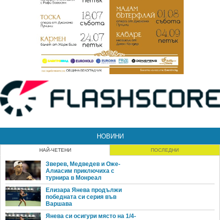
НОВИНИ
НАЙ-ЧЕТЕНИ
ПОСЛЕДНИ
Зверев, Медведев и Оже-
Алиасим приключиха с
турнира в Монреал
Елизара Янева продължи
победната си серия във
Варшава
Янева си осигури място на 1/4-