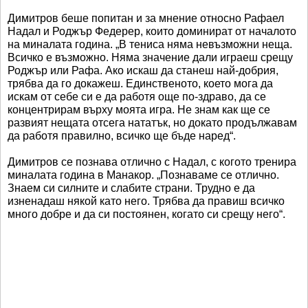
Димитров беше попитан и за мнение относно Рафаел
Надал и Роджър Федерер, които доминират от началото
на миналата година. „В тениса няма невъзможни неща.
Всичко е възможно. Няма значение дали играеш срещу
Роджър или Рафа. Ако искаш да станеш най-добрия,
трябва да го докажеш. Единственото, което мога да
искам от себе си е да работя още по-здраво, да се
концентрирам върху моята игра. Не знам как ще се
развият нещата отсега нататък, но докато продължавам
да работя правилно, всичко ще бъде наред“.
Димитров се познава отлично с Надал, с когото тренира
миналата година в Манакор. „Познаваме се отлично.
Знаем си силните и слабите страни. Трудно е да
изненадаш някой като него. Трябва да правиш всичко
много добре и да си постоянен, когато си срещу него“.