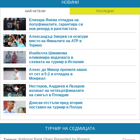
НОВИНИ
НАЙ-ЧЕТЕНИ
ПОСЛЕДНИ
Елизара Янева отпадна на
полуфиналите, гарантира си
нов рекорд в ранглистата
Александър Зверев си осигури
място на Финалите на ATP в
Торино
Изабелла Шиникова
елиминира водачката в
схемата на турнир в Испания
Алекс де Минор пропиля аванс
от сет и 5:2 и отпадна в
Монреал
Нестеров, Андреев и Лазаров
излизат на четвъртфиналите
на сингъл в Пловдив
Донски отстъпи пред втория
поставен на турнир в Полша
ТУРНИР НА СЕДМИЦАТА
National Bank Open Presented by Rogers
Турнир: