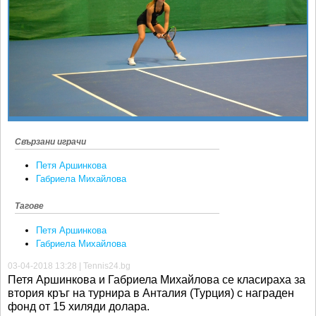
Ретро
SOFIA OPEN
Спорт&Фитнес
КЛУБОВЕ
Други
БЛОГ
Любители
ВИДЕО
ЖЪЛТО
РАКЕТНИ
Свързани играчи
Петя Аршинкова
Габриела Михайлова
Тагове
Петя Аршинкова
Габриела Михайлова
03-04-2018 13:28 | Tennis24.bg
Петя Аршинкова и Габриела Михайлова се класираха за
втория кръг на турнира в Анталия (Турция) с награден
фонд от 15 хиляди долара.