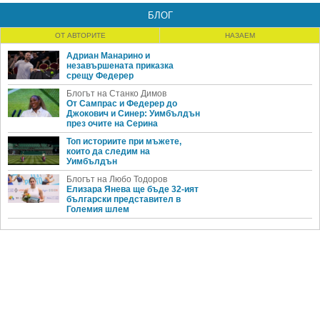
БЛОГ
ОТ АВТОРИТЕ
НАЗАЕМ
Адриан Манарино и
незавършената приказка
срещу Федерер
Блогът на Станко Димов
От Сампрас и Федерер до
Джокович и Синер: Уимбълдън
през очите на Серина
Топ историите при мъжете,
които да следим на
Уимбълдън
Блогът на Любо Тодоров
Елизара Янева ще бъде 32-ият
български представител в
Големия шлем