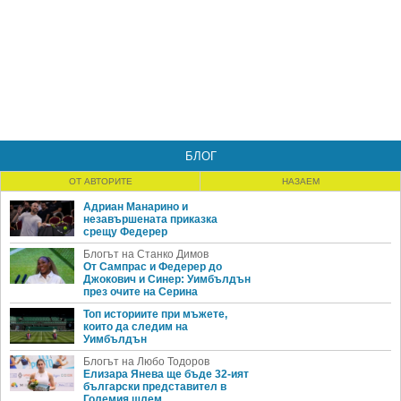
БЛОГ
ОТ АВТОРИТЕ
НАЗАЕМ
Адриан Манарино и
незавършената приказка
срещу Федерер
Блогът на Станко Димов
От Сампрас и Федерер до
Джокович и Синер: Уимбълдън
през очите на Серина
Топ историите при мъжете,
които да следим на
Уимбълдън
Блогът на Любо Тодоров
Елизара Янева ще бъде 32-ият
български представител в
Големия шлем