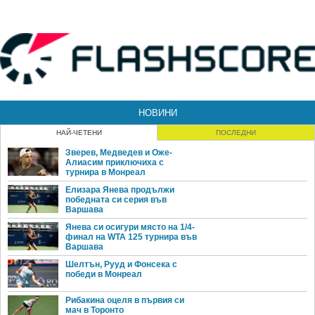
НОВИНИ
НАЙ-ЧЕТЕНИ
ПОСЛЕДНИ
Зверев, Медведев и Оже-
Алиасим приключиха с
турнира в Монреал
Елизара Янева продължи
победната си серия във
Варшава
Янева си осигури място на 1/4-
финал на WTA 125 турнира във
Варшава
Шелтън, Рууд и Фонсека с
победи в Монреал
Рибакина оцеля в първия си
мач в Торонто