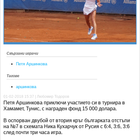
Ретро
SOFIA OPEN
Спорт&Фитнес
КЛУБОВЕ
Други
БЛОГ
Любители
ВИДЕО
ЖЪЛТО
Свързани играчи
РАКЕТНИ
Петя Аршинкова
Тагове
аршинкова
01-02-2018 15:37 | Любомир Тодоров
Петя Аршинкова приключи участието си в турнира в
Хамамет, Тунис, с награден фонд 15 000 долара.
В оспорван двубой от втория кръг българката отстъпи
на №7 в схемата Ника Кухарчук от Русия с 6:4, 3:6, 3:6
след почти три часа игра.