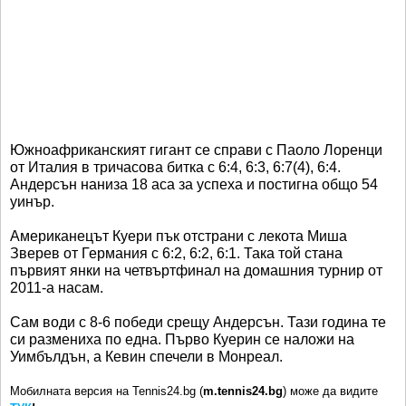
Южноафриканският гигант се справи с Паоло Лоренци
от Италия в тричасова битка с 6:4, 6:3, 6:7(4), 6:4.
Андерсън наниза 18 аса за успеха и постигна общо 54
уинър.
Американецът Куери пък отстрани с лекота Миша
Зверев от Германия с 6:2, 6:2, 6:1. Така той стана
първият янки на четвъртфинал на домашния турнир от
2011-а насам.
Сам води с 8-6 победи срещу Андерсън. Тази година те
си размениха по една. Първо Куерин се наложи на
Уимбълдън, а Кевин спечели в Монреал.
Мобилната версия на Tennis24.bg (
m.tennis24.bg
) може да видите