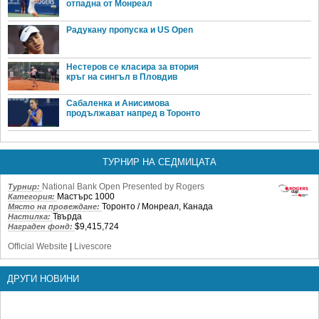
отпадна от Монреал
Радукану пропуска и US Open
Нестеров се класира за втория
кръг на сингъл в Пловдив
Сабаленка и Анисимова
продължават напред в Торонто
ТУРНИР НА СЕДМИЦАТА
National Bank Open Presented by Rogers
Турнир:
Мастърс 1000
Категория:
Торонто / Монреал, Канада
Място на провеждане:
Твърда
Настилка:
$9,415,724
Награден фонд:
Official Website
|
Livescore
ДРУГИ НОВИНИ