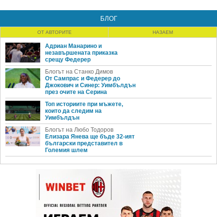
БЛОГ
ОТ АВТОРИТЕ
НАЗАЕМ
Адриан Манарино и
незавършената приказка
срещу Федерер
Блогът на Станко Димов
От Сампрас и Федерер до
Джокович и Синер: Уимбълдън
през очите на Серина
Топ историите при мъжете,
които да следим на
Уимбълдън
Блогът на Любо Тодоров
Елизара Янева ще бъде 32-ият
български представител в
Големия шлем