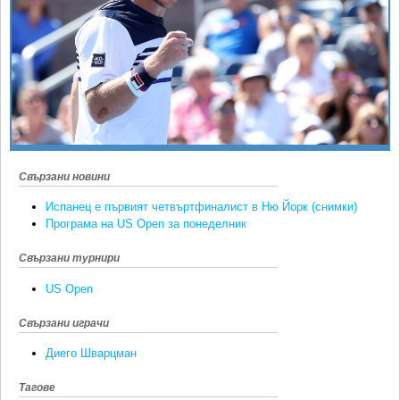
Ретро
SOFIA OPEN
Спорт&Фитнес
КЛУБОВЕ
Други
БЛОГ
Любители
ВИДЕО
ЖЪЛТО
РАКЕТНИ
Свързани новини
Испанец е първият четвъртфиналист в Ню Йорк (снимки)
Програма на US Open за понеделник
Свързани турнири
US Open
Свързани играчи
Диего Шварцман
Тагове