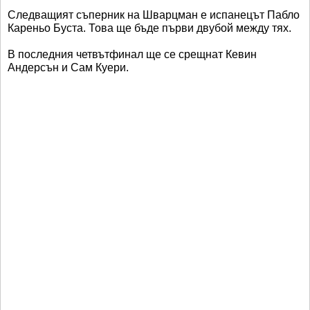
Следващият съперник на Шварцман е испанецът Пабло
Кареньо Буста. Това ще бъде първи двубой между тях.
В последния четвътфинал ще се срещнат Кевин
Андерсън и Сам Куери.