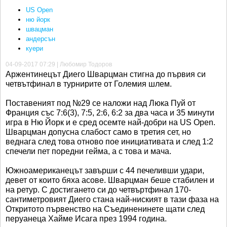
US Open
ню йорк
швацман
андерсън
куери
04-09-2017 07:29 | Любомир Тодоров
Аржентинецът Диего Шварцман стигна до първия си
четвътфинал в турнирите от Големия шлем.
Поставеният под №29 се наложи над Люка Пуй от
Франция със 7:6(3), 7:5, 2:6, 6:2 за два часа и 35 минути
игра в Ню Йорк и е сред осемте най-добри на US Open.
Шварцман допусна слабост само в третия сет, но
веднага след това отново пое инициативата и след 1:2
спечели пет поредни гейма, а с това и мача.
Южноамериканецът завърши с 44 печеливши удари,
девет от които бяха асове. Шварцман беше стабилен и
на ретур. С достигането си до четвъртфинал 170-
сантиметровият Диего стана най-ниският в тази фаза на
Откритото първенство на Съединенинете щати след
перуанеца Хайме Исага през 1994 година.