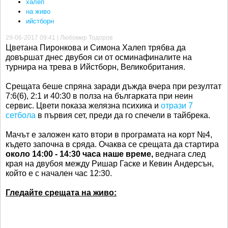
халеп
на живо
ийстборн
29-06-2017 09:41 | Любомир Тодоров
Цветана Пиронкова и Симона Халеп трябва да
довършат днес двубоя си от осминафиналите на
турнира на трева в Ийстборн, Великобритания.
Срещата беше спряна заради дъжда вчера при резултат
7:6(6), 2:1 и 40:30 в полза на българката при неин
сервис. Цвети показа желязна психика и
отрази 7
сетбола
в първия сет, преди да го спечели в тайбрека.
Мачът е заложен като втори в програмата на корт №4,
където започна в сряда. Очаква се срещата да стартира
около 14:00 - 14:30 часа наше време,
веднага след
края на двубоя между Ришар Гаске и Кевин Андерсън,
който е с начален час 12:30.
Гледайте срещата на живо: