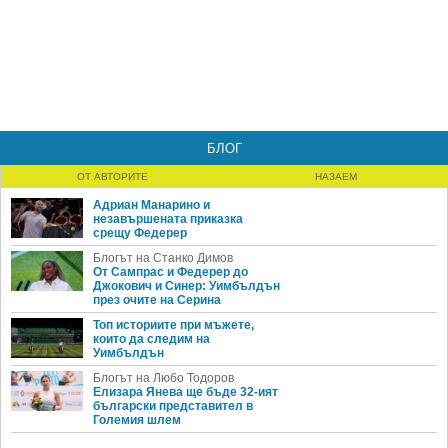
БЛОГ
ОТ АВТОРИТЕ
НАЗАЕМ
Адриан Манарино и
незавършената приказка
срещу Федерер
Блогът на Станко Димов
От Сампрас и Федерер до
Джокович и Синер: Уимбълдън
през очите на Серина
Топ историите при мъжете,
които да следим на
Уимбълдън
Блогът на Любо Тодоров
Елизара Янева ще бъде 32-ият
български представител в
Големия шлем