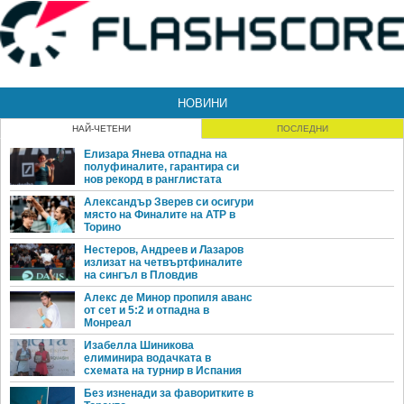
НОВИНИ
НАЙ-ЧЕТЕНИ
ПОСЛЕДНИ
Елизара Янева отпадна на
полуфиналите, гарантира си
нов рекорд в ранглистата
Александър Зверев си осигури
място на Финалите на ATP в
Торино
Нестеров, Андреев и Лазаров
излизат на четвъртфиналите
на сингъл в Пловдив
Алекс де Минор пропиля аванс
от сет и 5:2 и отпадна в
Монреал
Изабелла Шиникова
елиминира водачката в
схемата на турнир в Испания
Без изненади за фаворитките в