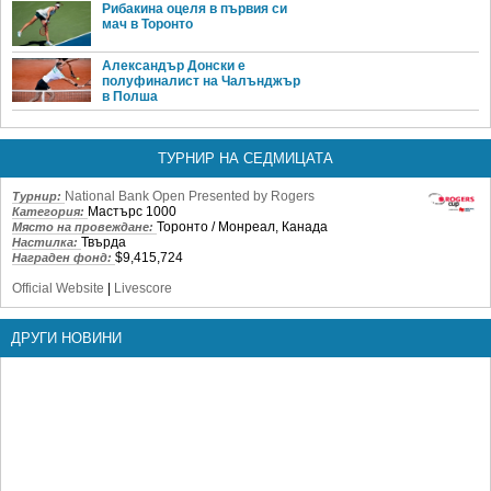
Рибакина оцеля в първия си
мач в Торонто
Александър Донски е
полуфиналист на Чалънджър
в Полша
ТУРНИР НА СЕДМИЦАТА
National Bank Open Presented by Rogers
Турнир:
Мастърс 1000
Категория:
Торонто / Монреал, Канада
Място на провеждане:
Твърда
Настилка:
$9,415,724
Награден фонд:
Official Website
|
Livescore
ДРУГИ НОВИНИ