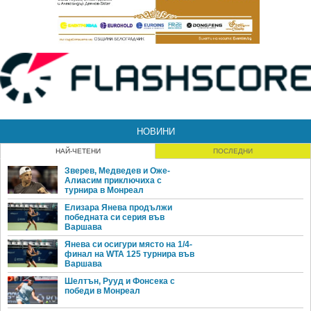
НОВИНИ
НАЙ-ЧЕТЕНИ
ПОСЛЕДНИ
Зверев, Медведев и Оже-
Алиасим приключиха с
турнира в Монреал
Елизара Янева продължи
победната си серия във
Варшава
Янева си осигури място на 1/4-
финал на WTA 125 турнира във
Варшава
Шелтън, Рууд и Фонсека с
победи в Монреал