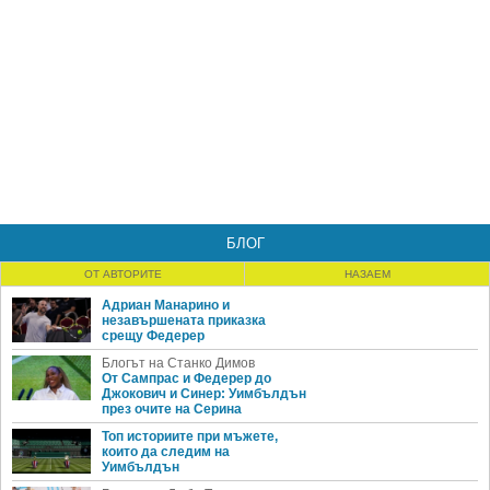
БЛОГ
ОТ АВТОРИТЕ
НАЗАЕМ
Адриан Манарино и
незавършената приказка
срещу Федерер
Блогът на Станко Димов
От Сампрас и Федерер до
Джокович и Синер: Уимбълдън
през очите на Серина
Топ историите при мъжете,
които да следим на
Уимбълдън