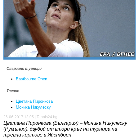
Ретро
SOFIA OPEN
Спорт&Фитнес
КЛУБОВЕ
Други
БЛОГ
Любители
ВИДЕО
ЖЪЛТО
РАКЕТНИ
Свързани турнири
Eastbourne Open
Тагове
Цветана Пиронкова
Моника Никулеску
26-06-2017 13:05 | Tennis24.bg
Цветана Пиронкова (България) – Моника Никулеску
(Румъния), двубой от втори кръг на турнира на
тревни кортове в Ийстборн
.