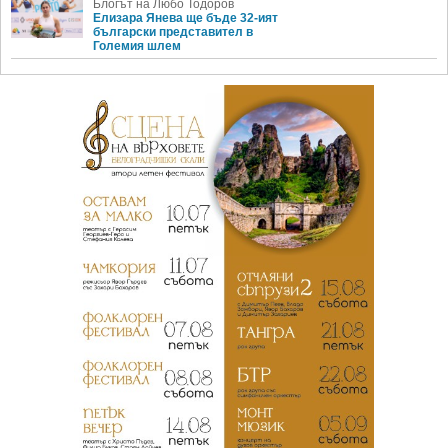
Блогът на Любо Тодоров
Елизара Янева ще бъде 32-ият
български представител в
Големия шлем