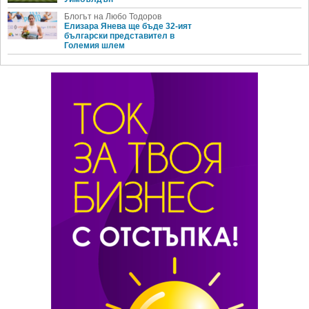
Блогът на Любо Тодоров
Елизара Янева ще бъде 32-ият
български представител в
Големия шлем