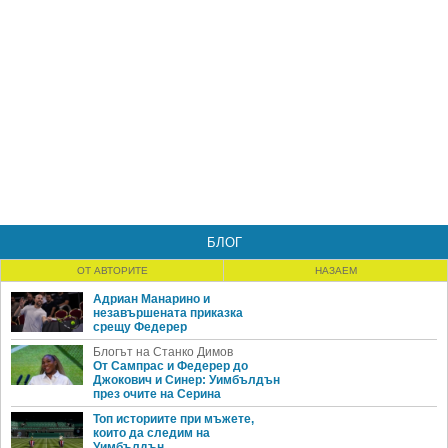
БЛОГ
ОТ АВТОРИТЕ
НАЗАЕМ
Адриан Манарино и
незавършената приказка
срещу Федерер
Блогът на Станко Димов
От Сампрас и Федерер до
Джокович и Синер: Уимбълдън
през очите на Серина
Топ историите при мъжете,
които да следим на
Уимбълдън