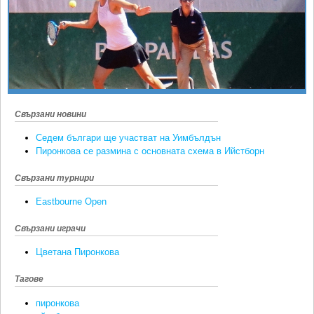
Ретро
SOFIA OPEN
Спорт&Фитнес
КЛУБОВЕ
Други
БЛОГ
Любители
ВИДЕО
ЖЪЛТО
Свързани новини
РАКЕТНИ
Седем българи ще участват на Уимбълдън
Пиронкова се размина с основната схема в Ийстборн
Свързани турнири
Eastbourne Open
Свързани играчи
Цветана Пиронкова
Тагове
пиронкова