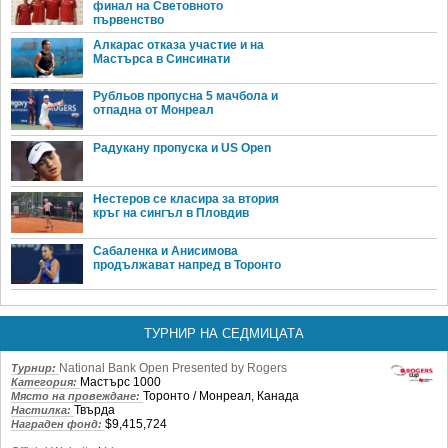
финал на Световното
първенство
Алкарас отказа участие и на
Мастърса в Синсинати
Рубльов пропусна 5 мачбола и
отпадна от Монреал
Радукану пропуска и US Open
Нестеров се класира за втория
кръг на сингъл в Пловдив
Сабаленка и Анисимова
продължават напред в Торонто
ТУРНИР НА СЕДМИЦАТА
National Bank Open Presented by Rogers
Турнир:
Мастърс 1000
Категория:
Торонто / Монреал, Канада
Място на провеждане:
Твърда
Настилка:
$9,415,724
Награден фонд: