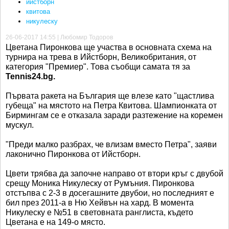
ийстборн
квитова
никулеску
26-06-2017 14:55 | Любомир Тодоров
Цветана Пиронкова ще участва в основната схема на
турнира на трева в Ийстборн, Великобритания, от
категория "Премиер". Това съобщи самата тя за
Tennis24.bg.
Първата ракета на България ще влезе като "щастлива
губеща" на мястото на Петра Квитова. Шампионката от
Бирмингам се е отказала заради разтежение на коремен
мускул.
"Преди малко разбрах, че влизам вместо Петра", заяви
лаконично Пиронкова от Ийстборн.
Цвети трябва да започне направо от втори кръг с двубой
срещу Моника Никулеску от Румъния. Пиронкова
отстъпва с 2-3 в досегашните двубои, но последният е
бил през 2011-а в Ню Хейвън на хард. В момента
Никулеску е №51 в световната ранглиста, където
Цветана е на 149-о място.