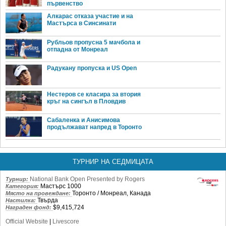
първенство
Алкарас отказа участие и на
Мастърса в Синсинати
Рубльов пропусна 5 мачбола и
отпадна от Монреал
Радукану пропуска и US Open
Нестеров се класира за втория
кръг на сингъл в Пловдив
Сабаленка и Анисимова
продължават напред в Торонто
ТУРНИР НА СЕДМИЦАТА
National Bank Open Presented by Rogers
Турнир:
Мастърс 1000
Категория:
Торонто / Монреал, Канада
Място на провеждане:
Твърда
Настилка:
$9,415,724
Награден фонд:
Official Website
|
Livescore