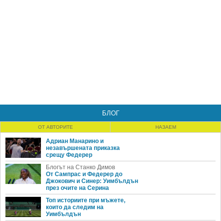
БЛОГ
ОТ АВТОРИТЕ
НАЗАЕМ
Адриан Манарино и
незавършената приказка
срещу Федерер
Блогът на Станко Димов
От Сампрас и Федерер до
Джокович и Синер: Уимбълдън
през очите на Серина
Топ историите при мъжете,
които да следим на
Уимбълдън