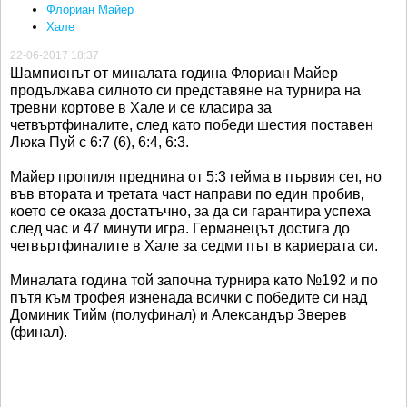
Флориан Майер
Хале
22-06-2017 18:37
Шампионът от миналата година Флориан Майер
продължава силното си представяне на турнира на
тревни кортове в Хале и се класира за
четвъртфиналите, след като победи шестия поставен
Люка Пуй с 6:7 (6), 6:4, 6:3.
Майер пропиля преднина от 5:3 гейма в първия сет, но
във втората и третата част направи по един пробив,
което се оказа достатъчно, за да си гарантира успеха
след час и 47 минути игра. Германецът достига до
четвъртфиналите в Хале за седми път в кариерата си.
Миналата година той започна турнира като №192 и по
пътя към трофея изненада всички с победите си над
Доминик Тийм (полуфинал) и Александър Зверев
(финал).