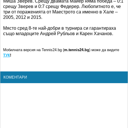
Миша Зверев. Срещу двамата Майер няма победа – 0:1
срещу Зверев и 0:7 срещу Федерер. Любопитното е, че
три от пораженията от Маестрото са именно в Хале –
2005, 2012 и 2015.
Място сред 8-те най-добри в турнира си гарантираха
също младоците Андрей Рубльов и Карен Хачанов.
Мобилната версия на Tennis24.bg (
m.tennis24.bg
) може да видите
ТУК
!
КОМЕНТАРИ