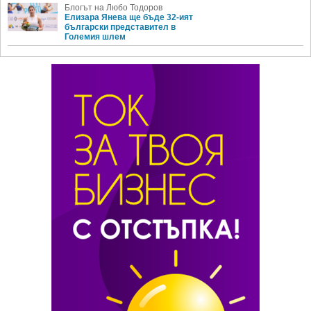
Блогът на Любо Тодоров
Елизара Янева ще бъде 32-ият
български представител в
Големия шлем