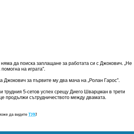
и няма да поиска заплащане за работата си с Джокович. „Не
а помогна на играта”.
а Джокович за първите му два мача на „Ролан Гарос”.
и трудния 5-сетов успех срещу Диего Шварцман в трети
ко ще продължи сътрудничеството между двамата.
може да видите
ТУК
!