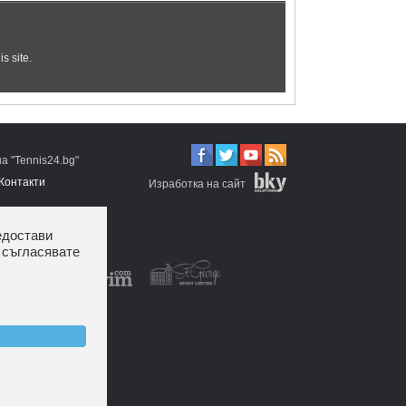
 "Tennis24.bg"
Контакти
Изработка на сайт
едостави
 съгласявате