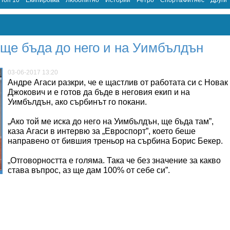
Топ 10
Екипировка
Любопитно
Истории
Ретро
Спорт&Фитнес
Други
 ще бъда до него и на Уимбълдън
03-06-2017 13:20
Андре Агаси разкри, че е щастлив от работата си с Новак
Джокович и е готов да бъде в неговия екип и на
Уимбълдън, ако сърбинът го покани.
„Ако той ме иска до него на Уимбълдън, ще бъда там”,
каза Агаси в интервю за „Евроспорт”, което беше
направено от бившия треньор на сърбина Борис Бекер.
„Отговорността е голяма. Така че без значение за какво
става въпрос, аз ще дам 100% от себе си”.