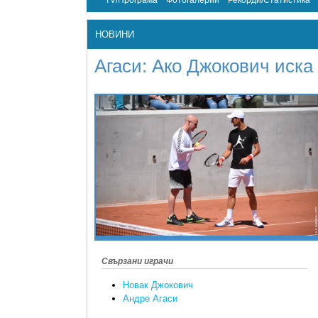
TV/Програма
Фотогалерии
Рекорди/Статистика
НОВИНИ
Агаси: Ако Джокович иска
Свързани играчи
Новак Джокович
Андре Агаси