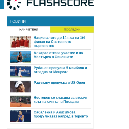
НОВИНИ
НАЙ-ЧЕТЕНИ
ПОСЛЕДНИ
Националите до 14 г. са на 1/4-
финал на Световното
първенство
Алкарас отказа участие и на
Мастърса в Синсинати
Рубльов пропусна 5 мачбола и
отпадна от Монреал
Радукану пропуска и US Open
Нестеров се класира за втория
кръг на сингъл в Пловдив
Сабаленка и Анисимова
продължават напред в Торонто