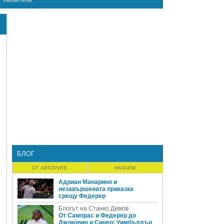
Любители
БЛОГ
ОТ АВТОРИТЕ
НАЗАЕМ
Адриан Манарино и
незавършената приказка
срещу Федерер
Блогът на Станко Димов
От Сампрас и Федерер до
Джокович и Синер: Уимбълдън