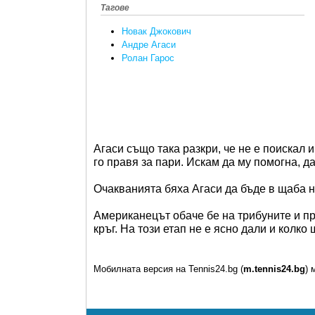
Тагове
Новак Джокович
Андре Агаси
Ролан Гарос
Агаси също така разкри, че не е поискал 
го правя за пари. Искам да му помогна, д
Очакванията бяха Агаси да бъде в щаба н
Американецът обаче бе на трибуните и пр
кръг. На този етап не е ясно дали и кол
Мобилната версия на Tennis24.bg (
m.tennis24.bg
) 