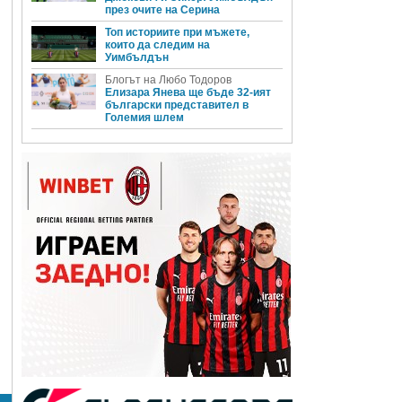
през очите на Серина
Топ историите при мъжете,
които да следим на
Уимбълдън
Блогът на Любо Тодоров
Елизара Янева ще бъде 32-ият
български представител в
Големия шлем