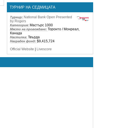
ТУРНИР НА СЕДМИЦАТА
National Bank Open Presented
Турнир:
by Rogers
Мастърс 1000
Категория:
Торонто / Монреал,
Място на провеждане:
Канада
Твърда
Настилка:
$9,415,724
Награден фонд:
Official Website
|
Livescore