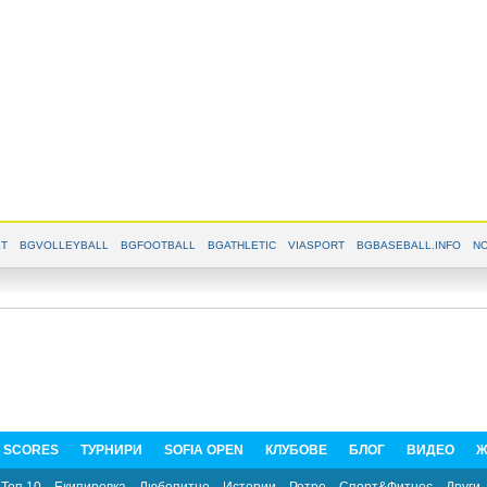
T
BGVOLLEYBALL
BGFOOTBALL
BGATHLETIC
VIASPORT
BGBASEBALL.INFO
NO
E SCORES
ТУРНИРИ
SOFIA OPEN
КЛУБОВЕ
БЛОГ
ВИДЕО
Ж