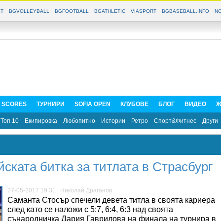
T
BGVOLLEYBALL
BGFOOTBALL
BGATHLETIC
VIASPORT
BGBASEBALL.INFO
NO
E SCORES
ТУРНИРИ
SOFIA OPEN
КЛУБОВЕ
БЛОГ
ВИДЕО
Ж
Топ 10
Екипировка
Любопитно
Истории
Ретро
Спорт&Фитнес
Други
ската битка за титлата в Страсбург
27-05-2017 19:31 | Николай Драганов
Саманта Стосър спечели девета титла в своята кариера
след като се наложи с 5:7, 6:4, 6:3 над своята
сънародничка Дария Гаврилова на финала на турнира в