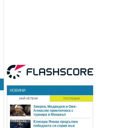
НОВИНИ
НАЙ-ЧЕТЕНИ
ПОСЛЕДНИ
Зверев, Медведев и Оже-
Алиасим приключиха с
турнира в Монреал
Елизара Янева продължи
победната си серия във