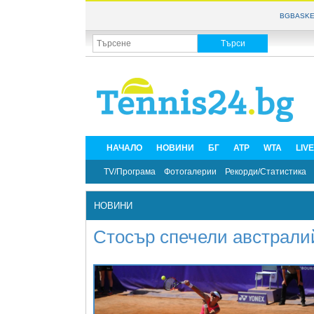
BGBASKE
НАЧАЛО
НОВИНИ
БГ
ATP
WTA
LIV
TV/Програма
Фотогалерии
Рекорди/Статистика
НОВИНИ
Стосър спечели австралий