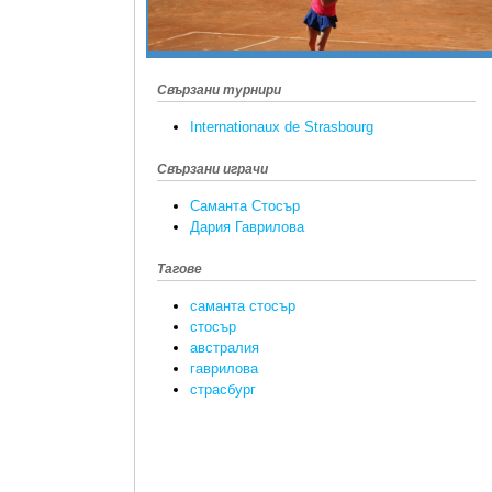
Свързани турнири
Internationaux de Strasbourg
Свързани играчи
Саманта Стосър
Дария Гаврилова
Тагове
саманта стосър
стосър
австралия
гаврилова
страсбург