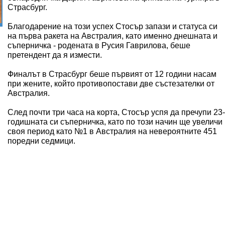
Страсбург.
Благодарение на този успех Стосър запази и статуса си
на първа ракета на Австралия, като именно днешната и
съперничка - родената в Русия Гаврилова, беше
претендент да я измести.
Финалът в Страсбург беше първият от 12 години насам
при жените, който противопостави две състезателки от
Австралия.
След почти три часа на корта, Стосър успя да пречупи 23-
годишната си съперничка, като по този начин ще увеличи
своя период като №1 в Австралия на невероятните 451
поредни седмици.