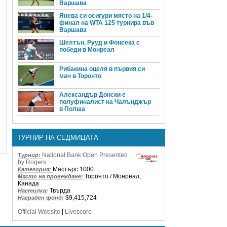
Варшава
Янева си осигури място на 1/4-
финал на WTA 125 турнира във
Варшава
Шелтън, Рууд и Фонсека с
победи в Монреал
Рибакина оцеля в първия си
мач в Торонто
Александър Донски е
полуфиналист на Чалънджър
в Полша
ТУРНИР НА СЕДМИЦАТА
National Bank Open Presented
Турнир:
by Rogers
Мастърс 1000
Категория:
Торонто / Монреал,
Място на провеждане:
Канада
Твърда
Настилка:
$9,415,724
Награден фонд:
Official Website
|
Livescore