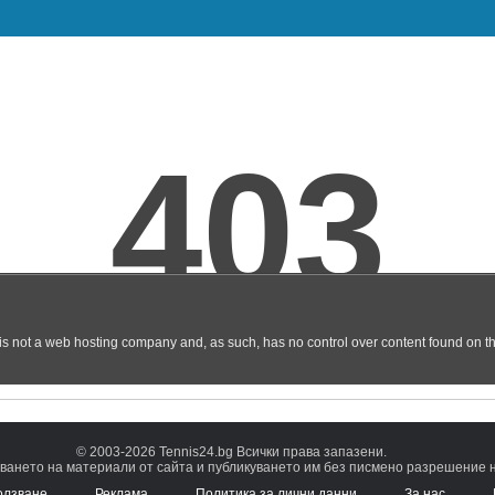
© 2003-2026 Tennis24.bg Всички права запазени.
ването на материали от сайта и публикуването им без писмено разрешение на
олзване
Реклама
Политика за лични данни
За нас