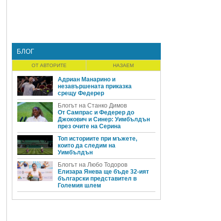
БЛОГ
ОТ АВТОРИТЕ
НАЗАЕМ
Адриан Манарино и
незавършената приказка
срещу Федерер
Блогът на Станко Димов
От Сампрас и Федерер до
Джокович и Синер: Уимбълдън
през очите на Серина
Топ историите при мъжете,
които да следим на
Уимбълдън
Блогът на Любо Тодоров
Елизара Янева ще бъде 32-ият
български представител в
Големия шлем