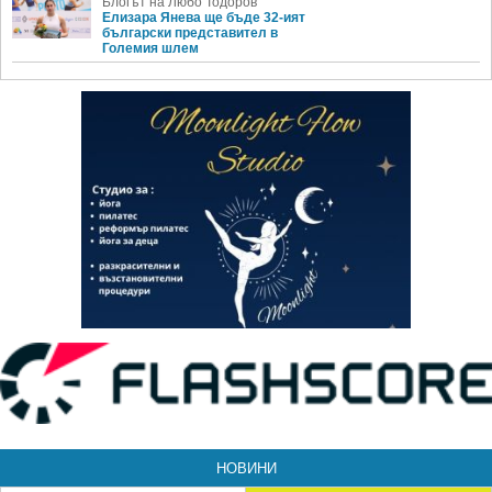
Блогът на Любо Тодоров
Елизара Янева ще бъде 32-ият
български представител в
Големия шлем
НОВИНИ