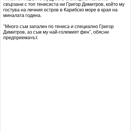
свързани с топ тенисиста ни Григор Димитров, който му
гостува на личния остров в Карибско море в края на
миналата година.
"Много съм запален по тениса и специално Григор
Димитров, аз съм му най-големият фен", обясни
предприемачът.