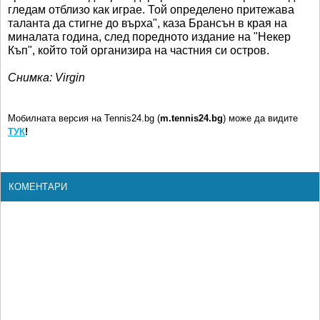
гледам отблизо как играе. Той определено притежава
таланта да стигне до върха", каза Брансън в края на
миналата година, след поредното издание на "Некер
Къп", който той организира на частния си остров.
Снимка: Virgin
Мобилната версия на Tennis24.bg (
m.tennis24.bg
) може да видите
ТУК
!
КОМЕНТАРИ