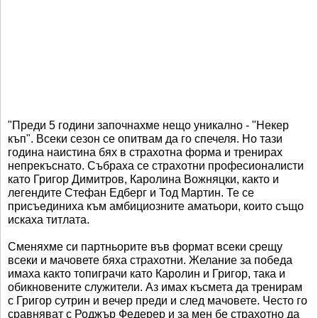
"Преди 5 години започнахме нещо уникално - "Некер
къп". Всеки сезон се опитвам да го спечеля. Но тази
година наистина бях в страхотна форма и тренирах
непрекъснато. Събраха се страхотни професионалисти
като Григор Димитров, Каролина Вожняцки, както и
легендите Стефан Едберг и Тод Мартин. Те се
присъединиха към амбициозните аматьори, които също
искаха титлата.
Сменяхме си партньорите във формат всеки срещу
всеки и мачовете бяха страхотни. Желание за победа
имаха както топиграчи като Каролин и Григор, така и
обикновените служители. Аз имах късмета да тренирам
с Григор сутрин и вечер преди и след мачовете. Често го
сравняват с Роджър Федерер и за мен бе страхотно да