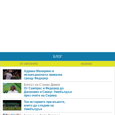
БЛОГ
ОТ АВТОРИТЕ
НАЗАЕМ
Адриан Манарино и
незавършената приказка
срещу Федерер
Блогът на Станко Димов
От Сампрас и Федерер до
Джокович и Синер: Уимбълдън
през очите на Серина
Топ историите при мъжете,
които да следим на
Уимбълдън