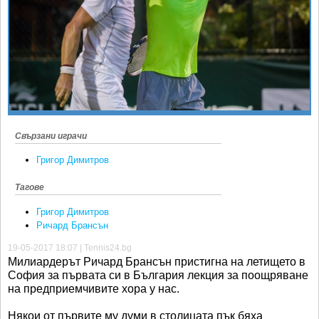
Ретро
SOFIA OPEN
Спорт&Фитнес
КЛУБОВЕ
Други
БЛОГ
Любители
ВИДЕО
ЖЪЛТО
РАКЕТНИ
Свързани играчи
Григор Димитров
Тагове
Григор Димитров
Ричард Брансън
19-05-2017 18:07 | Tennis24.bg
Милиардерът Ричард Брансън пристигна на летището в
София за първата си в България лекция за поощряване
на предприемчивите хора у нас.
Някои от първите му думи в столицата пък бяха