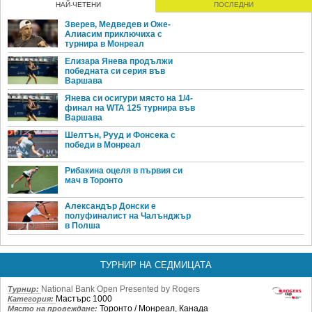
НАЙ-ЧЕТЕНИ
ПОСЛЕДНИ
Зверев, Медведев и Оже-
Алиасим приключиха с
турнира в Монреал
Елизара Янева продължи
победната си серия във
Варшава
Янева си осигури място на 1/4-
финал на WTA 125 турнира във
Варшава
Шелтън, Рууд и Фонсека с
победи в Монреал
Рибакина оцеля в първия си
мач в Торонто
Александър Донски е
полуфиналист на Чалънджър
в Полша
ТУРНИР НА СЕДМИЦАТА
National Bank Open Presented by Rogers
Турнир:
Мастърс 1000
Категория:
Торонто / Монреал, Канада
Място на провеждане: