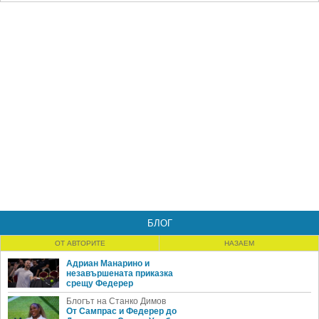
БЛОГ
ОТ АВТОРИТЕ
НАЗАЕМ
Адриан Манарино и
незавършената приказка
срещу Федерер
Блогът на Станко Димов
От Сампрас и Федерер до