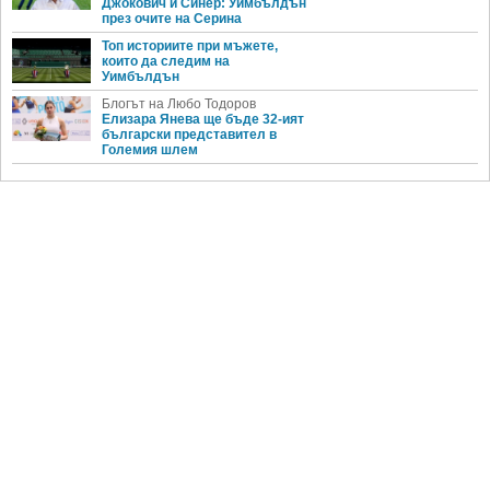
Джокович и Синер: Уимбълдън
през очите на Серина
Топ историите при мъжете,
които да следим на
Уимбълдън
Блогът на Любо Тодоров
Елизара Янева ще бъде 32-ият
български представител в
Големия шлем