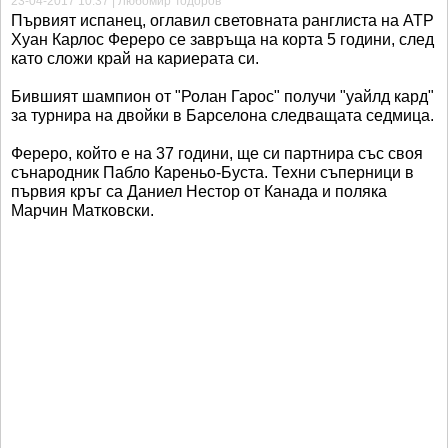
23-04-2017 10:37 | Любомир Тодоров
Първият испанец, оглавил световната ранглиста на АТР
Хуан Карлос Фереро се завръща на корта 5 години, след
като сложи край на кариерата си.
Бившият шампион от "Ролан Гарос" получи "уайлд кард"
за турнира на двойки в Барселона следващата седмица.
Фереро, който е на 37 години, ще си партнира със своя
сънародник Пабло Кареньо-Буста. Техни съперници в
първия кръг са Даниел Нестор от Канада и поляка
Марчин Матковски.