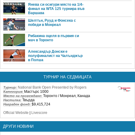
Янева си осигури място на 1/4-
финал на WTA 125 турнира във
Варшава
Шелтън, Рууд и Фонсека с
победи в Монреал
Рибакина оцеля в първия си
мач в Торонто
Александър Донски е
полуфиналист на Чалънджър
в Полша
ТУРНИР НА СЕДМИЦАТА
National Bank Open Presented by Rogers
Турнир:
Мастърс 1000
Категория:
Торонто / Монреал, Канада
Място на провеждане:
Твърда
Настилка:
$9,415,724
Награден фонд:
Official Website
|
Livescore
ДРУГИ НОВИНИ