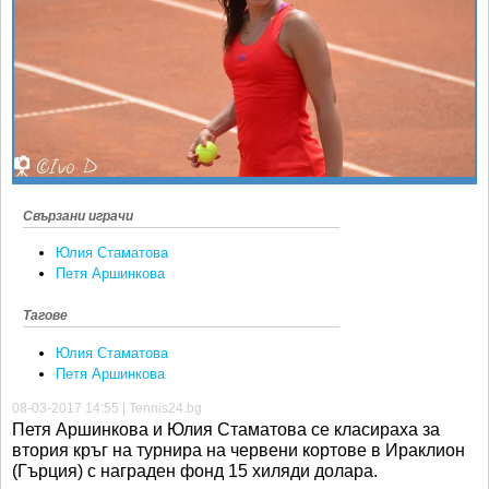
Ретро
SOFIA OPEN
Спорт&Фитнес
КЛУБОВЕ
Други
БЛОГ
Любители
ВИДЕО
ЖЪЛТО
РАКЕТНИ
Свързани играчи
Юлия Стаматова
Петя Аршинкова
Тагове
Юлия Стаматова
Петя Аршинкова
08-03-2017 14:55 | Tennis24.bg
Петя Аршинкова и Юлия Стаматова се класираха за
втория кръг на турнира на червени кортове в Ираклион
(Гърция) с награден фонд 15 хиляди долара.