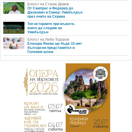
Блогът на Станко Димов
От Сампрас и Федерер до
Джокович и Синер: Уимбълдън
през очите на Серина
Топ историите при мъжете,
които да следим на
Уимбълдън
Блогът на Любо Тодоров
Елизара Янева ще бъде 32-ият
български представител в
Големия шлем