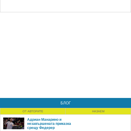
БЛОГ
ОТ АВТОРИТЕ
НАЗАЕМ
Адриан Манарино и
незавършената приказка
срещу Федерер