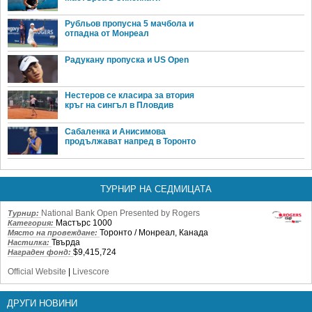
Рубльов пропусна 5 мачбола и
отпадна от Монреал
Радукану пропуска и US Open
Нестеров се класира за втория
кръг на сингъл в Пловдив
Сабаленка и Анисимова
продължават напред в Торонто
ТУРНИР НА СЕДМИЦАТА
National Bank Open Presented by Rogers
Турнир:
Мастърс 1000
Категория:
Торонто / Монреал, Канада
Място на провеждане:
Твърда
Настилка:
$9,415,724
Награден фонд:
Official Website
|
Livescore
ДРУГИ НОВИНИ