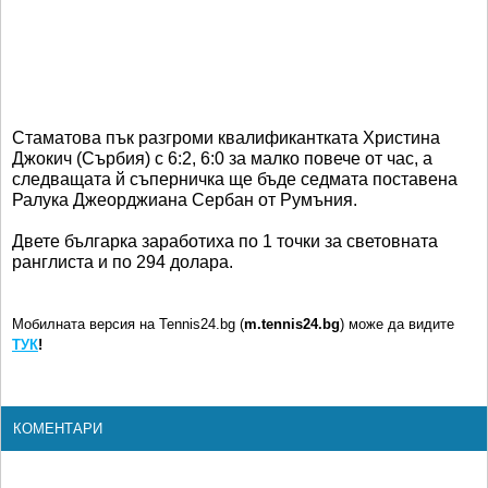
Стаматова пък разгроми квалификантката Христина
Джокич (Сърбия) с 6:2, 6:0 за малко повече от час, а
следващата й съперничка ще бъде седмата поставена
Ралука Джеорджиана Сербан от Румъния.
Двете българка заработиха по 1 точки за световната
ранглиста и по 294 долара.
Мобилната версия на Tennis24.bg (
m.tennis24.bg
) може да видите
ТУК
!
КОМЕНТАРИ