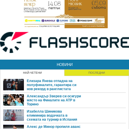
НОВИНИ
НАЙ-ЧЕТЕНИ
ПОСЛЕДНИ
Елизара Янева отпадна на
полуфиналите, гарантира си
нов рекорд в ранглистата
Александър Зверев си осигури
място на Финалите на ATP в
Торино
Изабелла Шиникова
елиминира водачката в
схемата на турнир в Испания
Алекс де Минор пропиля аванс