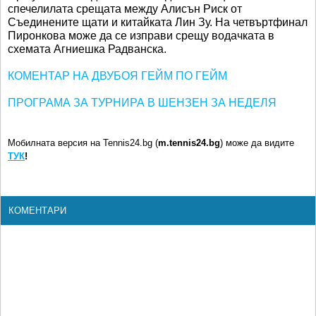
спечелилата срещата между Алисън Риск от
Съединените щати и китайката Лин Зу. На четвъртфинал
Пиронкова може да се изправи срещу водачката в
схемата Агниешка Радванска.
КОМЕНТАР НА ДВУБОЯ ГЕЙМ ПО ГЕЙМ
ПРОГРАМА ЗА ТУРНИРА В ШЕНЗЕН ЗА НЕДЕЛЯ
Мобилната версия на Tennis24.bg (
m.tennis24.bg
) може да видите
ТУК
!
КОМЕНТАРИ