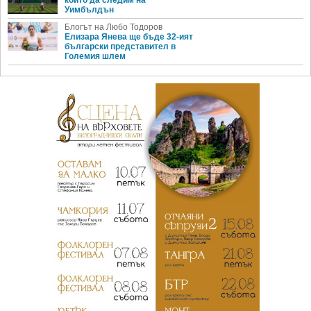
които да следим на
Уимбълдън
Блогът на Любо Тодоров
Елизара Янева ще бъде 32-ият
български представител в
Големия шлем