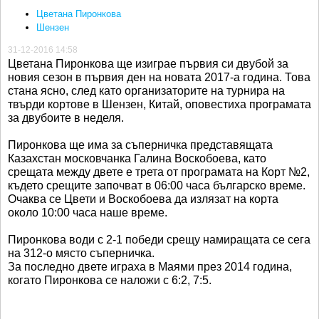
Цветана Пиронкова
Шензен
31-12-2016 14:58
Цветана Пиронкова ще изиграе първия си двубой за
новия сезон в първия ден на новата 2017-а година. Това
стана ясно, след като организаторите на турнира на
твърди кортове в Шензен, Китай, оповестиха програмата
за двубоите в неделя.
Пиронкова ще има за съперничка представящата
Казахстан московчанка Галина Воскобоева, като
срещата между двете е трета от програмата на Корт №2,
където срещите започват в 06:00 часа българско време.
Очаква се Цвети и Воскобоева да излязат на корта
около 10:00 часа наше време.
Пиронкова води с 2-1 победи срещу намиращата се сега
на 312-о място съперничка.
За последно двете играха в Маями през 2014 година,
когато Пиронкова се наложи с 6:2, 7:5.