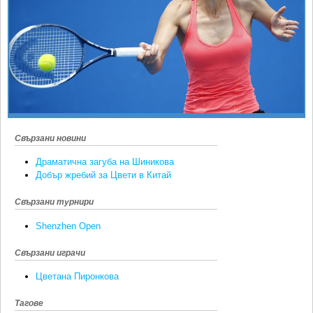
Ретро
SOFIA OPEN
Спорт&Фитнес
КЛУБОВЕ
Други
БЛОГ
Любители
ВИДЕО
ЖЪЛТО
РАКЕТНИ
Свързани новини
Драматична загуба на Шиникова
Добър жребий за Цвети в Китай
Свързани турнири
Shenzhen Open
Свързани играчи
Цветана Пиронкова
Тагове