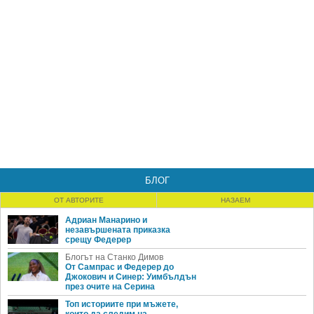
БЛОГ
ОТ АВТОРИТЕ
НАЗАЕМ
Адриан Манарино и
незавършената приказка
срещу Федерер
Блогът на Станко Димов
От Сампрас и Федерер до
Джокович и Синер: Уимбълдън
през очите на Серина
Топ историите при мъжете,