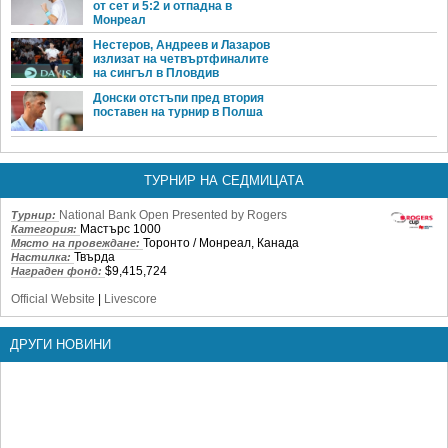
от сет и 5:2 и отпадна в
Монреал
Нестеров, Андреев и Лазаров
излизат на четвъртфиналите
на сингъл в Пловдив
Донски отстъпи пред втория
поставен на турнир в Полша
ТУРНИР НА СЕДМИЦАТА
National Bank Open Presented by Rogers
Турнир:
Мастърс 1000
Категория:
Торонто / Монреал, Канада
Място на провеждане:
Твърда
Настилка:
$9,415,724
Награден фонд:
Official Website
|
Livescore
ДРУГИ НОВИНИ