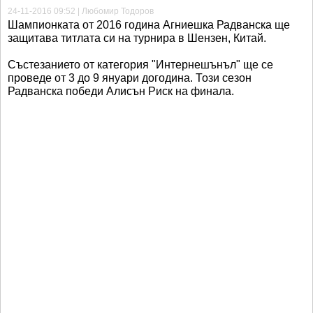
24-11-2016 09:52 | Любомир Тодоров
Шампионката от 2016 година Агниешка Радванска ще
защитава титлата си на турнира в Шензен, Китай.
Състезанието от категория "Интернешънъл" ще се
проведе от 3 до 9 януари догодина. Този сезон
Радванска победи Алисън Риск на финала.