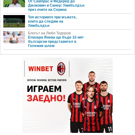
От Сампрас и Федерер до
Джокович и Синер: Уимбълдън
през очите на Серина
Топ историите при мъжете,
които да следим на
Уимбълдън
Блогът на Любо Тодоров
Елизара Янева ще бъде 32-ият
български представител в
Големия шлем