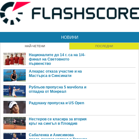
НОВИНИ
НАЙ-ЧЕТЕНИ
ПОСЛЕДНИ
Националите до 14 г. са на 1/4-
финал на Световното
първенство
Алкарас отказа участие и на
Мастърса в Синсинати
Рубльов пропусна 5 мачбола и
отпадна от Монреал
Радукану пропуска и US Open
Нестеров се класира за втория
кръг на сингъл в Пловдив
Сабаленка и Анисимова