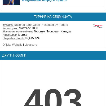
продължават напред в Торонто
ТУРНИР НА СЕДМИЦАТА
National Bank Open Presented by Rogers
Турнир:
Мастърс 1000
Категория:
Торонто / Монреал, Канада
Място на провеждане:
Твърда
Настилка:
$9,415,724
Награден фонд:
Official Website
|
Livescore
ДРУГИ НОВИНИ