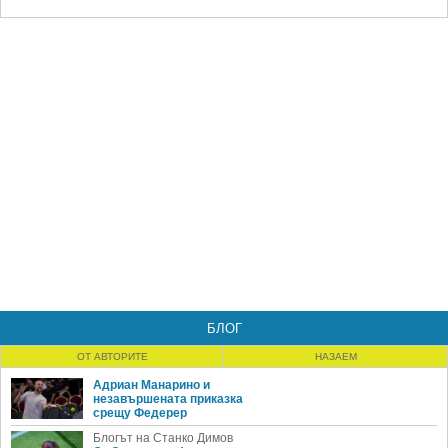
БЛОГ
ОТ АВТОРИТЕ
НАЗАЕМ
Адриан Манарино и
незавършената приказка
срещу Федерер
Блогът на Станко Димов