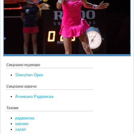
Ретро
SOFIA OPEN
Спорт&Фитнес
КЛУБОВЕ
Други
БЛОГ
Любители
ВИДЕО
ЖЪЛТО
РАКЕТНИ
Свързани турнири
Shenzhen Open
Свързани играчи
Агниешка Радванска
Тагове
радванска
шензен
халеп