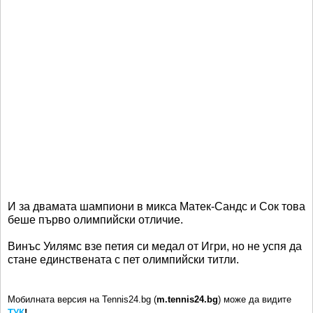
И за двамата шампиони в микса Матек-Сандс и Сок това
беше първо олимпийски отличие.
Винъс Уилямс взе петия си медал от Игри, но не успя да
стане единствената с пет олимпийски титли.
Мобилната версия на Tennis24.bg (
m.tennis24.bg
) може да видите
ТУК
!