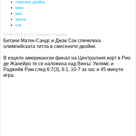
смесени двойки
микс
рио
матек
сок
14-08-2016 22:29 | Любомир Тодоров
Бетани Матек-Сандс и Джак Сок спечелиха
олимпийската титла в смесените двойки.
В изцяло американски финал на Централния корт в Рио
де Жанейро те се наложиха над Винъс Уилямс и
Раджийв Рам след 6:7(3), 6:1, 10-7 за час и 45 минути
игра.