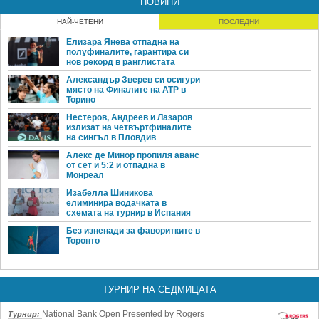
НОВИНИ
НАЙ-ЧЕТЕНИ
ПОСЛЕДНИ
Елизара Янева отпадна на
полуфиналите, гарантира си
нов рекорд в ранглистата
Александър Зверев си осигури
място на Финалите на ATP в
Торино
Нестеров, Андреев и Лазаров
излизат на четвъртфиналите
на сингъл в Пловдив
Алекс де Минор пропиля аванс
от сет и 5:2 и отпадна в
Монреал
Изабелла Шиникова
елиминира водачката в
схемата на турнир в Испания
Без изненади за фаворитките в
Торонто
ТУРНИР НА СЕДМИЦАТА
National Bank Open Presented by Rogers
Турнир: