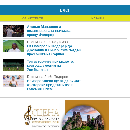
БЛОГ
ОТ АВТОРИТЕ
НАЗАЕМ
Адриан Манарино и
незавършената приказка
срещу Федерер
Блогът на Станко Димов
От Сампрас и Федерер до
Джокович и Синер: Уимбълдън
през очите на Серина
Топ историите при мъжете,
които да следим на
Уимбълдън
Блогът на Любо Тодоров
Елизара Янева ще бъде 32-ият
български представител в
Големия шлем