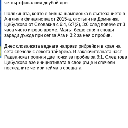
четвъртфиналния двубой днес.
Полякинята, която е бивша шампионка в състезанието в
Англия и финалистка от 2015-а, отстъпи на Доминика
Цибулкова от Словакия с 6:4, 6:7(2), 3:6 след повече от 3
часа чисто игрово време. Мачът беше спрян снощи
заради дъжда при сет за Ага и 3:2 за нея с пробив.
Днес словачката веднага направи рибрейк и в края на
сета спечели с лекота тайбрека. В заключителната част
Радванска пропиля две точки за пробив за 3:1. След това
Цибулкова взе инициативата в свои ръце и спечели
последните четири гейма в срещата.