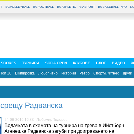
T
BGVOLLEYBALL
BGFOOTBALL
BGATHLETIC
VIASPORT
BGBASEBALL.INFO
NO
E SCORES
ТУРНИРИ
SOFIA OPEN
КЛУБОВЕ
БЛОГ
ВИДЕО
Ж
Топ 10
Екипировка
Любопитно
Истории
Ретро
Спорт&Фитнес
Други
 срещу Радванска
24-06-2016 16:33 | Любомир Тодоров
Водачката в схемата на турнира на трева в Ийстборн
Агниешка Радванска загуби при доиграването на