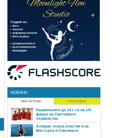
НОВИНИ
НАЙ-ЧЕТЕНИ
ПОСЛЕДНИ
Националите до 14 г. са на 1/4-
финал на Световното
първенство
Алкарас отказа участие и на
Мастърса в Синсинати