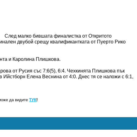
След малко бившата финалистка от Откритото
инален двубой срещу квалификантката от Пуерто Рико
нта и Каролина Плишкова.
ова от Русия със 7:6(5), 6:4. Чехкинята Плишкова пък
Ийстборн Елена Веснина от 4:0. Днес тя се наложи с 6:1,
може да видите
ТУК
!