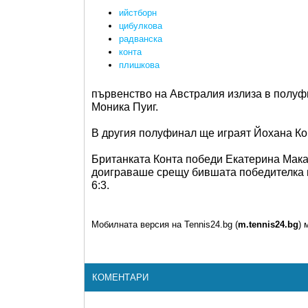
ийстборн
цибулкова
радванска
конта
плишкова
първенство на Австралия излиза в полуф
Моника Пуиг.
В другия полуфинал ще играят Йохана Ко
Британката Конта победи Екатерина Макар
доиграваше срещу бившата победителка в 
6:3.
Мобилната версия на Tennis24.bg (
m.tennis24.bg
) 
КОМЕНТАРИ