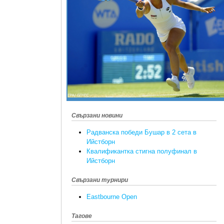
Свързани новини
Радванска победи Бушар в 2 сета в
Ийстборн
Квалификантка стигна полуфинал в
Ийстборн
Свързани турнири
Eastbourne Open
Тагове