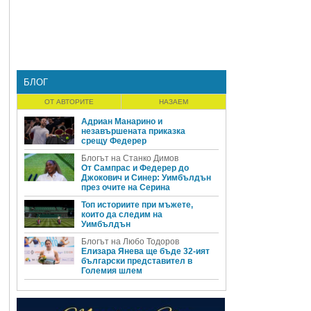
БЛОГ
ОТ АВТОРИТЕ
НАЗАЕМ
Адриан Манарино и
незавършената приказка
срещу Федерер
Блогът на Станко Димов
От Сампрас и Федерер до
Джокович и Синер: Уимбълдън
през очите на Серина
Топ историите при мъжете,
които да следим на
Уимбълдън
Блогът на Любо Тодоров
Елизара Янева ще бъде 32-ият
български представител в
Големия шлем