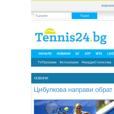
BGBASKE
НАЧАЛО
НОВИНИ
БГ
ATP
WTA
LIV
TV/Програма
Фотогалерии
Рекорди/Статистика
НОВИНИ
Цибулкова направи обрат