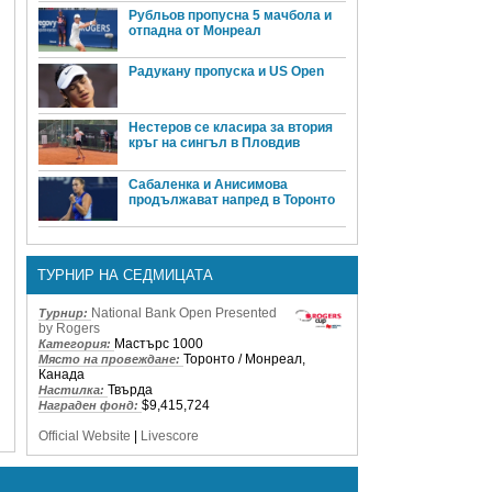
Рубльов пропусна 5 мачбола и
отпадна от Монреал
Радукану пропуска и US Open
Нестеров се класира за втория
кръг на сингъл в Пловдив
Сабаленка и Анисимова
продължават напред в Торонто
ТУРНИР НА СЕДМИЦАТА
National Bank Open Presented
Турнир:
by Rogers
Мастърс 1000
Категория:
Торонто / Монреал,
Място на провеждане:
Канада
Твърда
Настилка:
$9,415,724
Награден фонд:
Official Website
|
Livescore