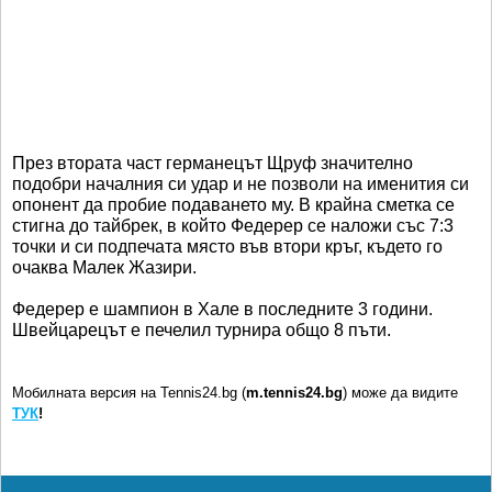
През втората част германецът Щруф значително
подобри началния си удар и не позволи на именития си
опонент да пробие подаването му. В крайна сметка се
стигна до тайбрек, в който Федерер се наложи със 7:3
точки и си подпечата място във втори кръг, където го
очаква Малек Жазири.
Федерер е шампион в Хале в последните 3 години.
Швейцарецът е печелил турнира общо 8 пъти.
Мобилната версия на Tennis24.bg (
m.tennis24.bg
) може да видите
ТУК
!