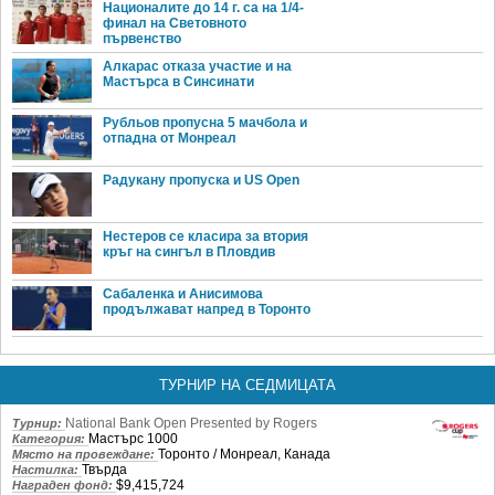
Националите до 14 г. са на 1/4-
финал на Световното
първенство
Алкарас отказа участие и на
Мастърса в Синсинати
Рубльов пропусна 5 мачбола и
отпадна от Монреал
Радукану пропуска и US Open
Нестеров се класира за втория
кръг на сингъл в Пловдив
Сабаленка и Анисимова
продължават напред в Торонто
ТУРНИР НА СЕДМИЦАТА
National Bank Open Presented by Rogers
Турнир:
Мастърс 1000
Категория:
Торонто / Монреал, Канада
Място на провеждане:
Твърда
Настилка:
$9,415,724
Награден фонд: