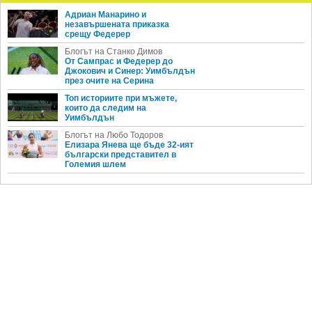
Адриан Манарино и
незавършената приказка
срещу Федерер
Блогът на Станко Димов
От Сампрас и Федерер до
Джокович и Синер: Уимбълдън
през очите на Серина
Топ историите при мъжете,
които да следим на
Уимбълдън
Блогът на Любо Тодоров
Елизара Янева ще бъде 32-ият
български представител в
Големия шлем