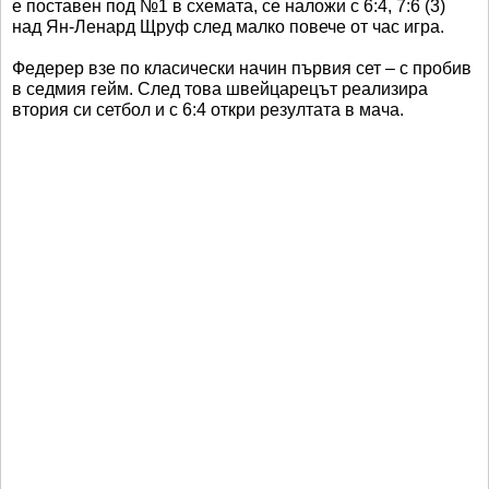
е поставен под №1 в схемата, се наложи с 6:4, 7:6 (3)
над Ян-Ленард Щруф след малко повече от час игра.
Федерер взе по класически начин първия сет – с пробив
в седмия гейм. След това швейцарецът реализира
втория си сетбол и с 6:4 откри резултата в мача.