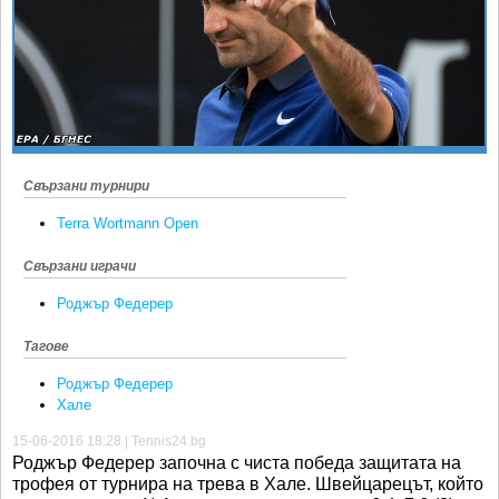
Ретро
SOFIA OPEN
Спорт&Фитнес
КЛУБОВЕ
Други
БЛОГ
Любители
ВИДЕО
ЖЪЛТО
Свързани турнири
РАКЕТНИ
Terra Wortmann Open
Свързани играчи
Роджър Федерер
Тагове
Роджър Федерер
Хале
15-06-2016 18:28 | Tennis24.bg
Роджър Федерер започна с чиста победа защитата на
трофея от турнира на трева в Хале. Швейцарецът, който