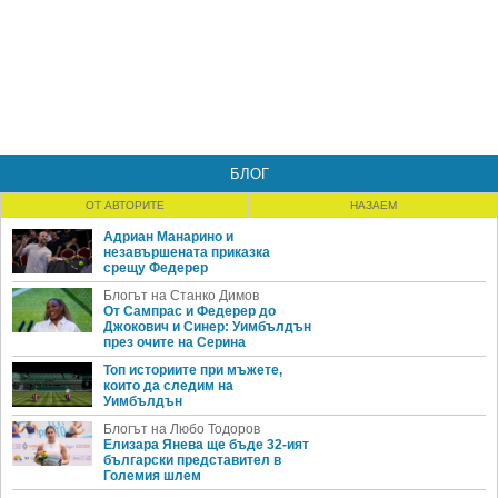
БЛОГ
ОТ АВТОРИТЕ
НАЗАЕМ
Адриан Манарино и
незавършената приказка
срещу Федерер
Блогът на Станко Димов
От Сампрас и Федерер до
Джокович и Синер: Уимбълдън
през очите на Серина
Топ историите при мъжете,
които да следим на
Уимбълдън
Блогът на Любо Тодоров
Елизара Янева ще бъде 32-ият
български представител в
Големия шлем