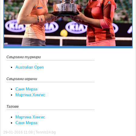
Ретро
SOFIA OPEN
Спорт&Фитнес
КЛУБОВЕ
Други
БЛОГ
Любители
ВИДЕО
ЖЪЛТО
РАКЕТНИ
Свързани турнири
Australian Open
Свързани играчи
Саня Мирза
Мартина Хингис
Тагове
Мартина Хингис
Саня Мирза
29-01-2016 11:08 | Tennis24.bg