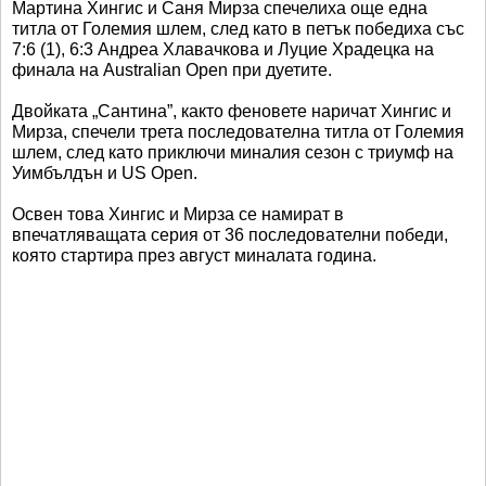
Мартина Хингис и Саня Мирза спечелиха още една
титла от Големия шлем, след като в петък победиха със
7:6 (1), 6:3 Андреа Хлавачкова и Луцие Храдецка на
финала на Australian Open при дуетите.
Двойката „Сантина”, както феновете наричат Хингис и
Мирза, спечели трета последователна титла от Големия
шлем, след като приключи миналия сезон с триумф на
Уимбълдън и US Open.
Освен това Хингис и Мирза се намират в
впечатляващата серия от 36 последователни победи,
която стартира през август миналата година.