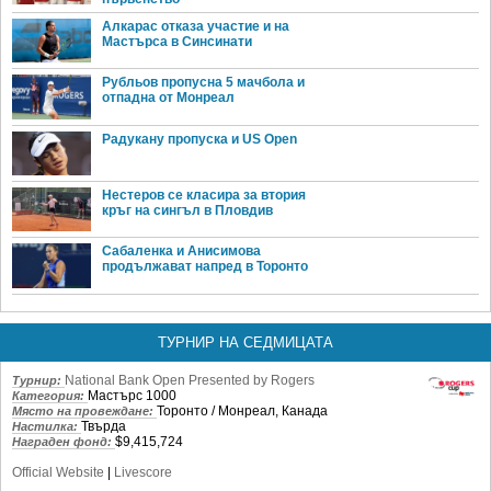
Алкарас отказа участие и на
Мастърса в Синсинати
Рубльов пропусна 5 мачбола и
отпадна от Монреал
Радукану пропуска и US Open
Нестеров се класира за втория
кръг на сингъл в Пловдив
Сабаленка и Анисимова
продължават напред в Торонто
ТУРНИР НА СЕДМИЦАТА
National Bank Open Presented by Rogers
Турнир:
Мастърс 1000
Категория:
Торонто / Монреал, Канада
Място на провеждане:
Твърда
Настилка:
$9,415,724
Награден фонд:
Official Website
|
Livescore