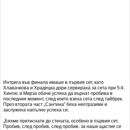
Интрига във финала имаше в първия сет, като
Хлавачкова и Храдецка дори сервираха за сета при 5:4.
Хингис и Мирза обаче успяха да върнат пробива в
последния момент, след което взеха сета след тайбрек.
През втората част „Сантина” бяха неотразими и
заслужиха напълно успеха си.
„Бяхме притиснати до стената, особено в първия сет.
Пробив, след пробив, след пробив. за наше щастие се