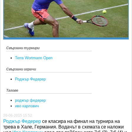
Ретро
SOFIA OPEN
Спорт&Фитнес
КЛУБОВЕ
Други
БЛОГ
Любители
ВИДЕО
ЖЪЛТО
Свързани турнири
РАКЕТНИ
Terra Wortmann Open
Свързани играчи
Роджър Федерер
Тагове
роджър федерер
иво карлович
20-06-2015 15:52
Роджър Федерер
се класира на финал на турнира на
трева в Хале, Германия. Водачът в схемата се наложи