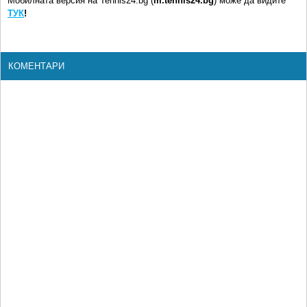
Мобилната версия на Tennis24.bg (
m.tennis24.bg
) може да видите
ТУК
!
КОМЕНТАРИ