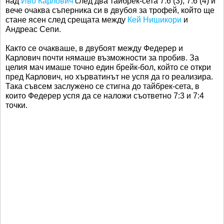
над
Иво Карлович
след два тайбрек-сета 7:6 (3), 7:6 (4) и
вече очаква съперника си в двубоя за трофей, който ще
стане ясен след срещата между
Кей Нишикори
и
Андреас Сепи.
Както се очакваше, в двубоят между Федерер и
Карлович почти нямаше възможности за пробив. За
целия мач имаше точно един брейк-бол, който се откри
пред Карлович, но хърватинът не успя да го реализира.
Така съвсем заслужено се стигна до тайбрек-сета, в
които Федерер успя да се наложи съответно 7:3 и 7:4
точки.