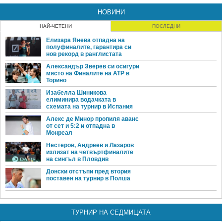
НОВИНИ
НАЙ-ЧЕТЕНИ
ПОСЛЕДНИ
Елизара Янева отпадна на
полуфиналите, гарантира си
нов рекорд в ранглистата
Александър Зверев си осигури
място на Финалите на ATP в
Торино
Изабелла Шиникова
елиминира водачката в
схемата на турнир в Испания
Алекс де Минор пропиля аванс
от сет и 5:2 и отпадна в
Монреал
Нестеров, Андреев и Лазаров
излизат на четвъртфиналите
на сингъл в Пловдив
Донски отстъпи пред втория
поставен на турнир в Полша
ТУРНИР НА СЕДМИЦАТА