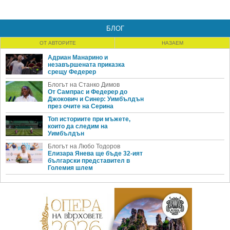
БЛОГ
ОТ АВТОРИТЕ
НАЗАЕМ
Адриан Манарино и
незавършената приказка
срещу Федерер
Блогът на Станко Димов
От Сампрас и Федерер до
Джокович и Синер: Уимбълдън
през очите на Серина
Топ историите при мъжете,
които да следим на
Уимбълдън
Блогът на Любо Тодоров
Елизара Янева ще бъде 32-ият
български представител в
Големия шлем