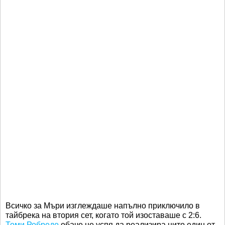
Всичко за Мъри изглеждаше напълно приключило в
тайбрека на втория сет, когато той изоставаше с 2:6.
Томи Робредо
обаче не успя да реализира нито един от