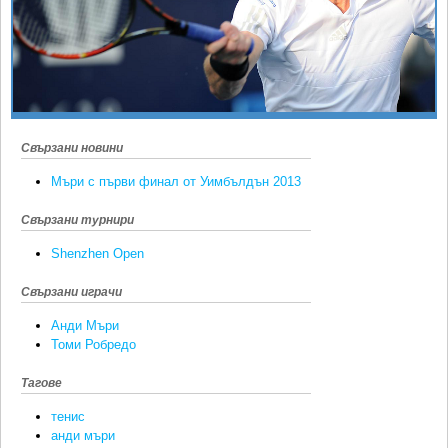
Ретро
SOFIA OPEN
Спорт&Фитнес
КЛУБОВЕ
Други
БЛОГ
Любители
ВИДЕО
ЖЪЛТО
Свързани новини
РАКЕТНИ
Мъри с първи финал от Уимбълдън 2013
Свързани турнири
Shenzhen Open
Свързани играчи
Анди Мъри
Томи Робредо
Тагове
тенис
анди мъри