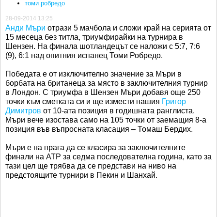
томи робредо
28-09-2014 13:25
Анди Мъри
отрази 5 мачбола и сложи край на серията от
15 месеца без титла, триумфирайки на турнира в
Шензен. На финала шотландецът се наложи с 5:7, 7:6
(9), 6:1 над опитния испанец Томи Робредо.
Победата е от изключително значение за Мъри в
борбата на британеца за място в заключителния турнир
в Лондон. С триумфа в Шензен Мъри добавя още 250
точки към сметката си и ще измести нашия
Григор
Димитров
от 10-ата позиция в годишната ранглиста.
Мъри вече изостава само на 105 точки от заемащия 8-а
позиция във въпросната класация – Томаш Бердих.
Мъри е на прага да се класира за заключителните
финали на АТР за седма последователна година, като за
тази цел ще трябва да се представи на ниво на
предстоящите турнири в Пекин и Шанхай.