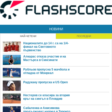
НОВИНИ
НАЙ-ЧЕТЕНИ
ПОСЛЕДНИ
Националите до 14 г. са на 1/4-
финал на Световното
първенство
Алкарас отказа участие и на
Мастърса в Синсинати
Рубльов пропусна 5 мачбола и
отпадна от Монреал
Радукану пропуска и US Open
Нестеров се класира за втория
кръг на сингъл в Пловдив
Сабаленка и Анисимова
продължават напред в Торонто