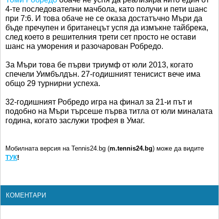
4-те последователни мачбола, като получи и пети шанс
при 7:6. И това обаче не се оказа достатъчно Мъри да
бъде пречупен и британецът успя да измъкне тайбрека,
след което в решителния трети сет просто не остави
шанс на уморения и разочарован Робредо.
За Мъри това бе първи триумф от юли 2013, когато
спечели Уимбълдън. 27-годишният тенисист вече има
общо 29 турнирни успеха.
32-годишният Робредо игра на финал за 21-и път и
подобно на Мъри търсеше първа титла от юли миналата
година, когато заслужи трофея в Умаг.
Мобилната версия на Tennis24.bg (
m.tennis24.bg
) може да видите
ТУК
!
КОМЕНТАРИ