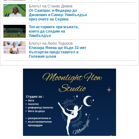
Блогът на Станко Димов
От Сампрас и Федерер до
Джокович и Синер: Уимбълдън
през очите на Серина
Топ историите при мъжете,
които да следим на
Уимбълдън
Блогът на Любо Тодоров
Елизара Янева ще бъде 32-ият
български представител в
Големия шлем