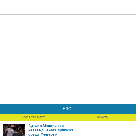
БЛОГ
ОТ АВТОРИТЕ
НАЗАЕМ
Адриан Манарино и
незавършената приказка
срещу Федерер