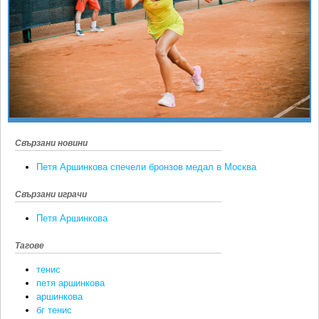
Ретро
SOFIA OPEN
Спорт&Фитнес
КЛУБОВЕ
Други
БЛОГ
Любители
ВИДЕО
ЖЪЛТО
РАКЕТНИ
Свързани новини
Петя Аршинкова спечели бронзов медал в Москва
Свързани играчи
Петя Аршинкова
Тагове
тенис
петя аршинкова
аршинкова
бг тенис