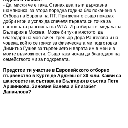
- Да, мисля че е така. Станах два пъти държавна
шампионка, за втора поредна година бях поканена в
Отбора на Европа на ITF. При жените също показах
добри игри и успях да спечеля първата си точка за
световната ранглиста на WTA. И разбира се: медала за
България в Москва. Може би тук е мястото да
благодаря на моя личен треньор Дора Рангелова и на
човека, който се грижи за физическата ми подготовка
Димитър Гушев за търпението и вярата им в мен и в
моите възможности. Също така искам да благодаря на
семейството ми за подкрепата.
Предстои ти участие в Европейското отборно
първенство в Куртя де Арджеш от 30 юли. Какви са
шансовете на състава на България в състав Петя
Аршинкова, Зиновия Ванева и Елизабет
Данаилова?