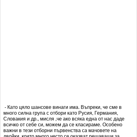
- Като цяло шансове винаги има. Въпреки, че сме в
много силна група с отбори като Русия, Германия,
Словакия и др., мисля ,че ако всяка една от нас даде
всичко от себе си, можем да се класираме. Особено
важни в тези отборни първенства са мачовете на
двойки, които много често се оказват решаващи за