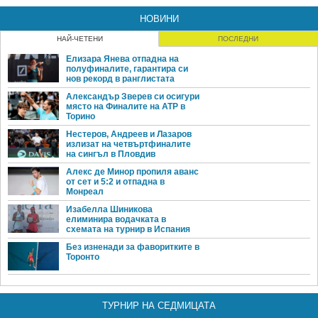
НОВИНИ
НАЙ-ЧЕТЕНИ
ПОСЛЕДНИ
Елизара Янева отпадна на
полуфиналите, гарантира си
нов рекорд в ранглистата
Александър Зверев си осигури
място на Финалите на ATP в
Торино
Нестеров, Андреев и Лазаров
излизат на четвъртфиналите
на сингъл в Пловдив
Алекс де Минор пропиля аванс
от сет и 5:2 и отпадна в
Монреал
Изабелла Шиникова
елиминира водачката в
схемата на турнир в Испания
Без изненади за фаворитките в
Торонто
ТУРНИР НА СЕДМИЦАТА