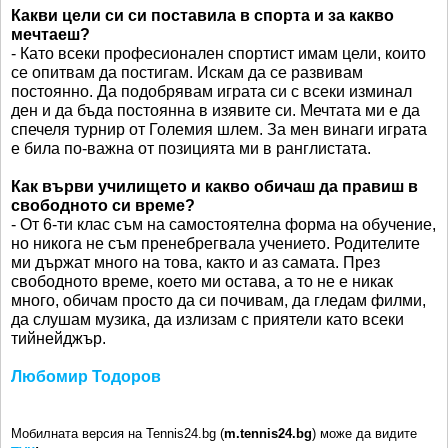
Какви цели си си поставила в спорта и за какво
мечтаеш?
- Като всеки професионален спортист имам цели, които
се опитвам да постигам. Искам да се развивам
постоянно. Да подобрявам играта си с всеки изминал
ден и да бъда постоянна в изявите си. Мечтата ми е да
спечеля турнир от Големия шлем. За мен винаги играта
е била по-важна от позицията ми в ранглистата.
Как върви училището и какво обичаш да правиш в
свободното си време?
- От 6-ти клас съм на самостоятелна форма на обучение,
но никога не съм пренебрегвала учението. Родителите
ми държат много на това, както и аз самата. През
свободното време, което ми остава, а то не е никак
много, обичам просто да си почивам, да гледам филми,
да слушам музика, да излизам с приятели като всеки
тийнейджър.
Любомир Тодоров
Мобилната версия на Tennis24.bg (
m.tennis24.bg
) може да видите