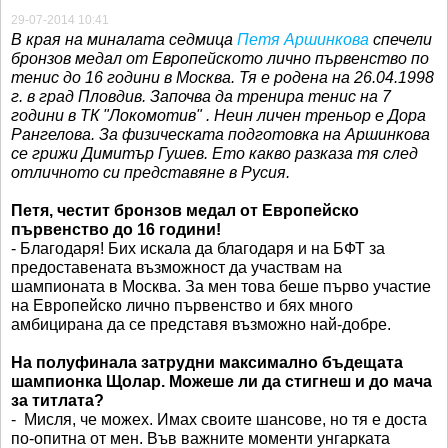
29-07-2014 10:41
В края на миналата седмица
Петя Аршинкова
спечели
бронзов медал от Европейското лично първенство по
тенис до 16 години в Москва. Тя е родена на 26.04.1998
г. в град Пловдив. Започва да тренира тенис на 7
години в ТК "Локомотив" . Неин личен треньор е Дора
Рангелова. За физическата подготовка на Аршинкова
се грижи Димитър Гушев. Ето какво разказа тя след
отличното си представяне в Русия.
Петя, честит бронзов медал от Европейско
първенство до 16 години!
- Благодаря! Бих искала да благодаря и на БФТ за
предоставената възможност да участвам на
шампионата в Москва. За мен това беше първо участие
на Европейско лично първенство и бях много
амбицирана да се представя възможно най-добре.
На полуфинала затрудни максимално бъдещата
шампионка Щолар. Можеше ли да стигнеш и до мача
за титлата?
- Мисля, че можех. Имах своите шансове, но тя е доста
по-опитна от мен. Във важните моменти унгарката