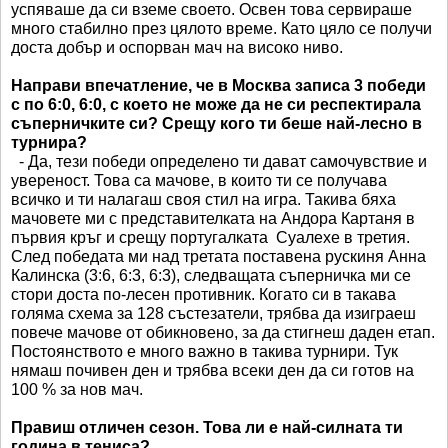
успяваше да си вземе своето. Освен това сервираше
много стабилно през цялото време. Като цяло се получи
доста добър и оспорван мач на високо ниво.
Направи впечатление, че в Москва записа 3 победи
с по 6:0, 6:0, с което не може да не си респектирала
съперничките си? Срещу кого ти беше най-лесно в
турнира?
- Да, тези победи определено ти дават самочувствие и
увереност. Това са мачове, в които ти се получава
всичко и ти налагаш своя стил на игра. Такива бяха
мачовете ми с представителката на Андора Картаня в
първия кръг и срещу португалката Суалехе в третия.
След победата ми над третата поставена рускиня Анна
Калинска (3:6, 6:3, 6:3), следващата съперничка ми се
стори доста по-лесен противник. Когато си в такава
голяма схема за 128 състезатели, трябва да изиграеш
повече мачове от обикновено, за да стигнеш даден етап.
Постоянството е много важно в такива турнири. Тук
нямаш почивен ден и трябва всеки ден да си готов на
100 % за нов мач.
Правиш отличен сезон. Това ли е най-силната ти
година в тениса?