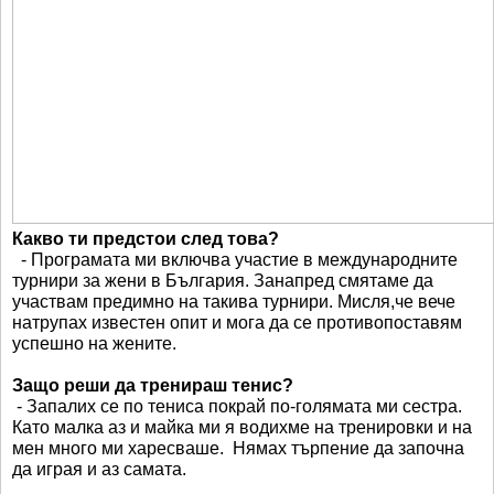
Какво ти предстои след това?
- Програмата ми включва участие в международните
турнири за жени в България. Занапред смятаме да
участвам предимно на такива турнири. Мисля,че вече
натрупах известен опит и мога да се противопоставям
успешно на жените.
Защо реши да тренираш тенис?
- Запалих се по тениса покрай по-голямата ми сестра.
Като малка аз и майка ми я водихме на тренировки и на
мен много ми харесваше. Нямах търпение да започна
да играя и аз самата.