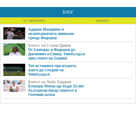
БЛОГ
ОТ АВТОРИТЕ
НАЗАЕМ
Адриан Манарино и
незавършената приказка
срещу Федерер
Блогът на Станко Димов
От Сампрас и Федерер до
Джокович и Синер: Уимбълдън
през очите на Серина
Топ историите при мъжете,
които да следим на
Уимбълдън
Блогът на Любо Тодоров
Елизара Янева ще бъде 32-ият
български представител в
Големия шлем