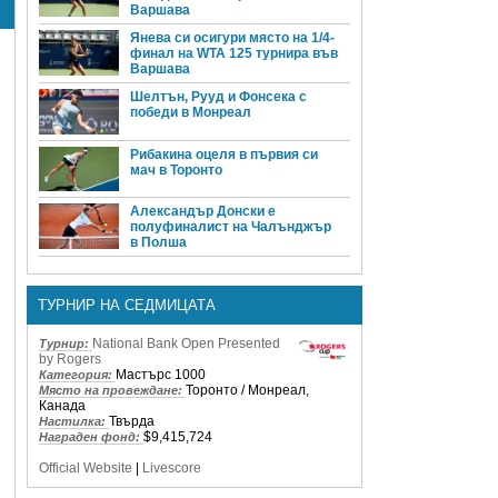
Варшава
Янева си осигури място на 1/4-
финал на WTA 125 турнира във
Варшава
Шелтън, Рууд и Фонсека с
победи в Монреал
Рибакина оцеля в първия си
мач в Торонто
Александър Донски е
полуфиналист на Чалънджър
в Полша
ТУРНИР НА СЕДМИЦАТА
National Bank Open Presented
Турнир:
by Rogers
Мастърс 1000
Категория:
Торонто / Монреал,
Място на провеждане:
Канада
Твърда
Настилка:
$9,415,724
Награден фонд:
Official Website
|
Livescore