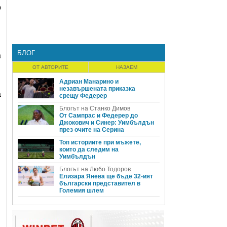
о
БЛОГ
а
ОТ АВТОРИТЕ
НАЗАЕМ
Адриан Манарино и
незавършената приказка
а
срещу Федерер
Блогът на Станко Димов
От Сампрас и Федерер до
Джокович и Синер: Уимбълдън
през очите на Серина
Топ историите при мъжете,
които да следим на
Уимбълдън
Блогът на Любо Тодоров
Елизара Янева ще бъде 32-ият
български представител в
Големия шлем