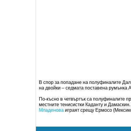
В спор за попадане на полуфиналите Дал
на двойки – седмата поставена румънка А
По-късно в четвъртък са полуфиналите п
местните тенисистки Каданту и Дамаскин
Младенова
играят срещу Ермосо (Мексико