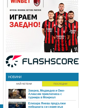
НОВИНИ
НАЙ-ЧЕТЕНИ
ПОСЛЕДНИ
Зверев, Медведев и Оже-
Алиасим приключиха с
турнира в Монреал
Елизара Янева продължи
победната си серия във