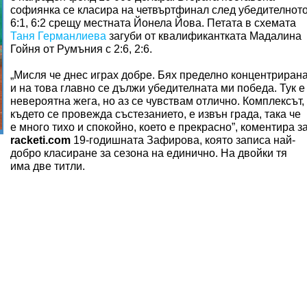
софиянка се класира на четвъртфинал след убедителнот
6:1, 6:2 срещу местната Йонела Йова. Петата в схемата
Таня Германлиева
загуби от квалификантката Мадалина
Гойня от Румъния с 2:6, 2:6.
„Мисля че днес играх добре. Бях пределно концентриран
и на това главно се дължи убедителната ми победа. Тук е
невероятна жега, но аз се чувствам отлично. Комплексът,
където се провежда състезанието, е извън града, така че
е много тихо и спокойно, което е прекрасно”, коментира з
racketi.com
19-годишната Зафирова, която записа най-
добро класиране за сезона на единично. На двойки тя
има две титли.