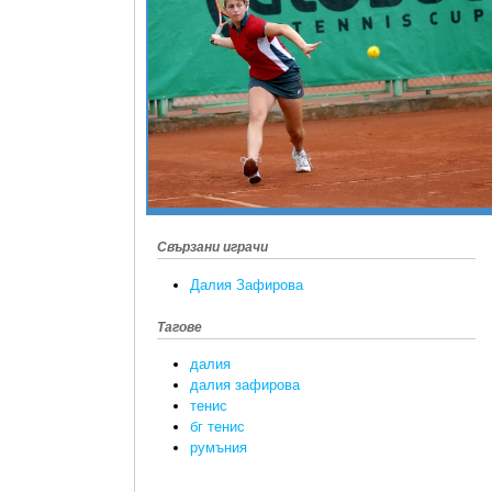
Свързани играчи
Далия Зафирова
Тагове
далия
далия зафирова
тенис
бг тенис
румъния