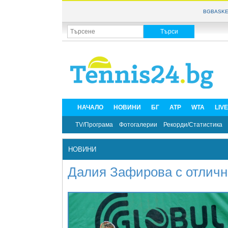
BGBASKE
НАЧАЛО
НОВИНИ
БГ
ATP
WTA
LIV
TV/Програма
Фотогалерии
Рекорди/Статистика
НОВИНИ
Далия Зафирова с отличн