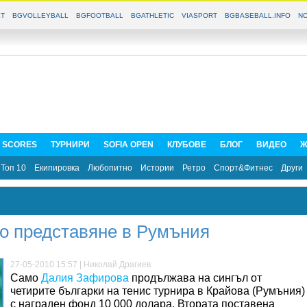
T
BGVOLLEYBALL
BGFOOTBALL
BGATHLETIC
VIASPORT
BGBASEBALL.INFO
NO
E SCORES
ТУРНИРИ
SOFIA OPEN
КЛУБОВЕ
БЛОГ
ВИДЕО
Ж
Топ 10
Екипировка
Любопитно
Истории
Ретро
Спорт&Фитнес
Други
о представяне в Румъния
27-05-2010 15:57 | Николай Драгиев
Само
Далия Зафирова
продължава на сингъл от
четирите българки на тенис турнира в Крайова (Румъния)
с награден фонд 10 000 долара. Втората поставена