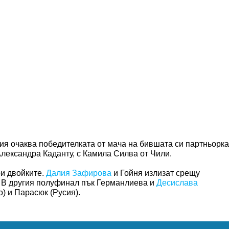
ия очаква победителката от мача на бившата си партньорка
лександра Каданту, с Камила Силва от Чили.
ри двойките.
Далия Зафирова
и Гойня излизат срещу
. В другия полуфинал пък Германлиева и
Десислава
) и Парасюк (Русия).