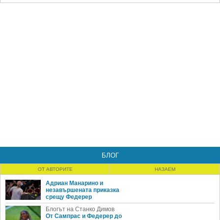
БЛОГ
ОТ АВТОРИТЕ
НАЗАЕМ
Адриан Манарино и
незавършената приказка
срещу Федерер
Блогът на Станко Димов
От Сампрас и Федерер до