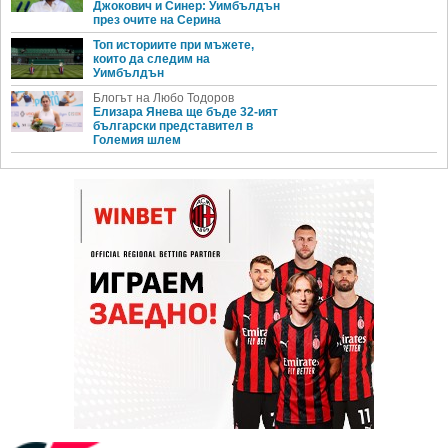
Джокович и Синер: Уимбълдън
през очите на Серина
Топ историите при мъжете,
които да следим на
Уимбълдън
Блогът на Любо Тодоров
Елизара Янева ще бъде 32-ият
български представител в
Големия шлем