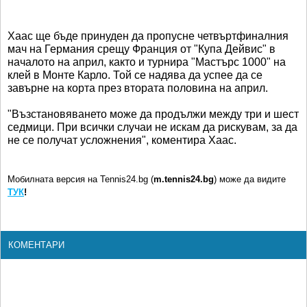
Хаас ще бъде принуден да пропусне четвъртфиналния
мач на Германия срещу Франция от "Купа Дейвис" в
началото на април, както и турнира "Мастърс 1000" на
клей в Монте Карло. Той се надява да успее да се
завърне на корта през втората половина на април.
"Възстановяването може да продължи между три и шест
седмици. При всички случаи не искам да рискувам, за да
не се получат усложнения", коментира Хаас.
Мобилната версия на Tennis24.bg (
m.tennis24.bg
) може да видите
ТУК
!
КОМЕНТАРИ