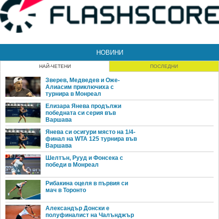
НОВИНИ
НАЙ-ЧЕТЕНИ
ПОСЛЕДНИ
Зверев, Медведев и Оже-
Алиасим приключиха с
турнира в Монреал
Елизара Янева продължи
победната си серия във
Варшава
Янева си осигури място на 1/4-
финал на WTA 125 турнира във
Варшава
Шелтън, Рууд и Фонсека с
победи в Монреал
Рибакина оцеля в първия си
мач в Торонто
Александър Донски е
полуфиналист на Чалънджър