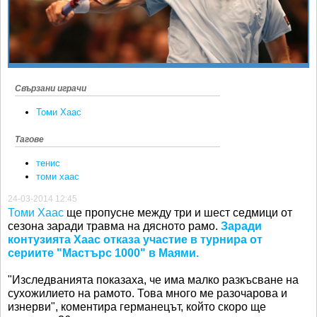
Ретро
SOFIA OPEN
Спорт&Фитнес
КЛУБОВЕ
Други
БЛОГ
Любители
ВИДЕО
Свързани играчи
ЖЪЛТО
Томи Хаас
РАКЕТНИ
Тагове
тенис
томи хаас
24-03-2014 12:45
Томи Хаас
ще пропусне между три и шест седмици от
сезона заради травма на дясното рамо.
Заради
контузията Хаас отказа участие в турнира от
сериите "Мастърс 1000" в Маями.
"Изследванията показаха, че има малко разкъсване на
сухожилието на рамото. Това много ме разочарова и
изнерви", коментира германецът, който скоро ще