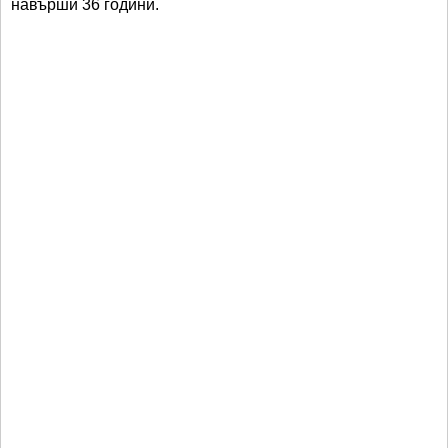
навърши 36 години.