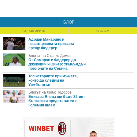
БЛОГ
ОТ АВТОРИТЕ
НАЗАЕМ
Адриан Манарино и
незавършената приказка
срещу Федерер
Блогът на Станко Димов
От Сампрас и Федерер до
Джокович и Синер: Уимбълдън
през очите на Серина
Топ историите при мъжете,
които да следим на
Уимбълдън
Блогът на Любо Тодоров
Елизара Янева ще бъде 32-ият
български представител в
Големия шлем