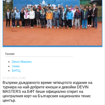
Ретро
SOFIA OPEN
Спорт&Фитнес
КЛУБОВЕ
Други
БЛОГ
Любители
ВИДЕО
ЖЪЛТО
РАКЕТНИ
Тагове
Devin Masters
тенис
БНТЦ
17-10-2013 12:40
Въпреки дъждовното време четвъртото издание на
турнира на най-добрите юноши и девойки DEVIN
MASTERS на БФТ беше официално открит на
централния корт на Българския национален тенис
център.