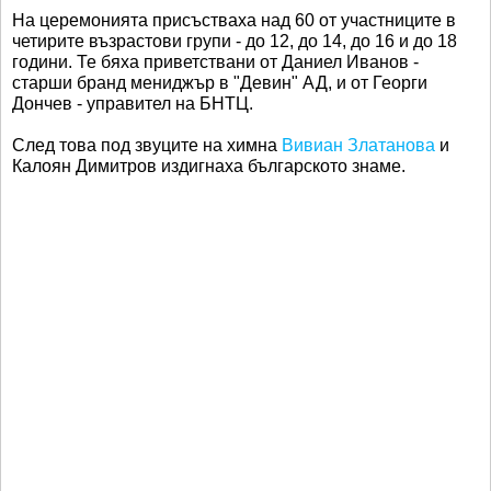
На церемонията присъстваха над 60 от участниците в
четирите възрастови групи - до 12, до 14, до 16 и до 18
години. Те бяха приветствани от Даниел Иванов -
старши бранд мениджър в "Девин" АД, и от Георги
Дончев - управител на БНТЦ.
След това под звуците на химна
Вивиан Златанова
и
Калоян Димитров издигнаха българското знаме.