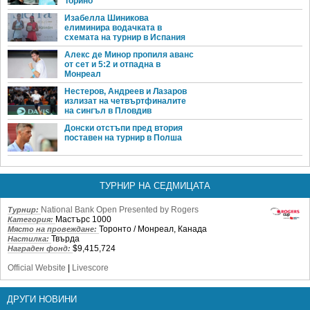
Торино
Изабелла Шиникова
елиминира водачката в
схемата на турнир в Испания
Алекс де Минор пропиля аванс
от сет и 5:2 и отпадна в
Монреал
Нестеров, Андреев и Лазаров
излизат на четвъртфиналите
на сингъл в Пловдив
Донски отстъпи пред втория
поставен на турнир в Полша
ТУРНИР НА СЕДМИЦАТА
National Bank Open Presented by Rogers
Турнир:
Мастърс 1000
Категория:
Торонто / Монреал, Канада
Място на провеждане:
Твърда
Настилка:
$9,415,724
Награден фонд:
Official Website
|
Livescore
ДРУГИ НОВИНИ