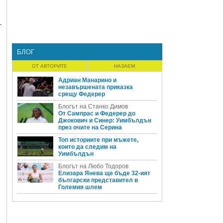
т
БЛОГ
ОТ АВТОРИТЕ
НАЗАЕМ
Адриан Манарино и
незавършената приказка
срещу Федерер
Блогът на Станко Димов
От Сампрас и Федерер до
Джокович и Синер: Уимбълдън
през очите на Серина
Топ историите при мъжете,
които да следим на
Уимбълдън
Блогът на Любо Тодоров
Елизара Янева ще бъде 32-ият
български представител в
Големия шлем