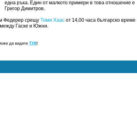
една ръка. Един от малкото примери в това отношение е
Григор Димитров.
им Федерер срещу
Томи Хаас
от 14,00 часа българско време
а между Гаске и Южни.
може да видите
ТУК
!