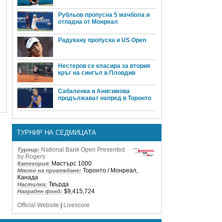
Рубльов пропусна 5 мачбола и
отпадна от Монреал
Радукану пропуска и US Open
Нестеров се класира за втория
кръг на сингъл в Пловдив
Сабаленка и Анисимова
продължават напред в Торонто
ТУРНИР НА СЕДМИЦАТА
National Bank Open Presented
Турнир:
by Rogers
Мастърс 1000
Категория:
Торонто / Монреал,
Място на провеждане:
Канада
Твърда
Настилка:
$9,415,724
Награден фонд:
Official Website
|
Livescore