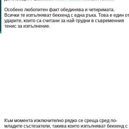
Особено любопитен факт обединява и четиримата.
Всички те изпълняват бекхенд с една ръка. Това е един о
ударите, които са считани за най-трудни в съвременния
тенис за изпълнение.
Към момента изключително рядко се среща сред по-
младите състезатели, такива които изпълняват бекхенд с