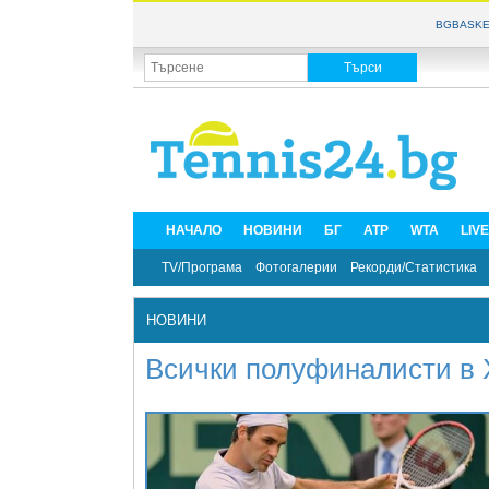
BGBASKE
НАЧАЛО
НОВИНИ
БГ
ATP
WTA
LIV
TV/Програма
Фотогалерии
Рекорди/Статистика
НОВИНИ
Всички полуфиналисти в 