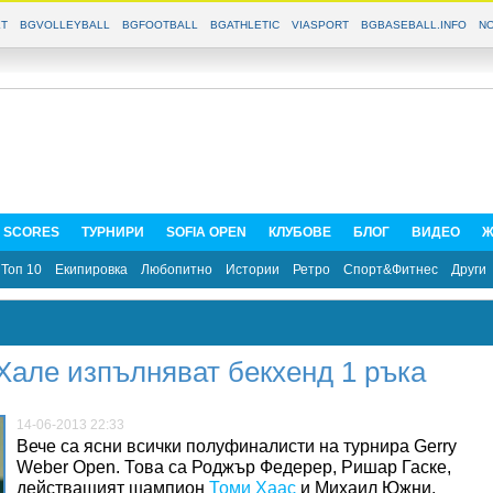
T
BGVOLLEYBALL
BGFOOTBALL
BGATHLETIC
VIASPORT
BGBASEBALL.INFO
NO
E SCORES
ТУРНИРИ
SOFIA OPEN
КЛУБОВЕ
БЛОГ
ВИДЕО
Ж
Топ 10
Екипировка
Любопитно
Истории
Ретро
Спорт&Фитнес
Други
Хале изпълняват бекхенд 1 ръка
14-06-2013 22:33
Вече са ясни всички полуфиналисти на турнира Gerry
Weber Open. Това са Роджър Федерер, Ришар Гаске,
действащият шампион
Томи Хаас
и Михаил Южни.