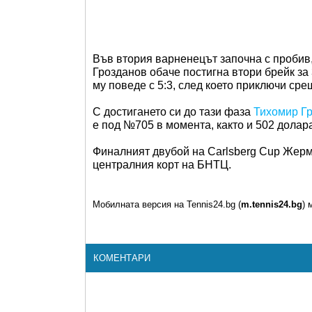
Във втория варненецът започна с пробив,
Грозданов обаче постигна втори брейк за
му поведе с 5:3, след което приключи сре
С достигането си до тази фаза
Тихомир Г
е под №705 в момента, както и 502 долар
Финалният двубой на Carlsberg Cup Жерм
централния корт на БНТЦ.
Мобилната версия на Tennis24.bg (
m.tennis24.bg
) 
КОМЕНТАРИ