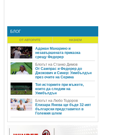
БЛОГ
ОТ АВТОРИТЕ
НАЗАЕМ
Адриан Манарино и
незавършената приказка
срещу Федерер
Блогът на Станко Димов
От Сампрас и Федерер до
Джокович и Синер: Уимбълдън
през очите на Серина
Топ историите при мъжете,
които да следим на
Уимбълдън
Блогът на Любо Тодоров
Елизара Янева ще бъде 32-ият
български представител в
Големия шлем