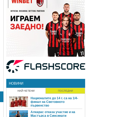
НОВИНИ
НАЙ-ЧЕТЕНИ
ПОСЛЕДНИ
Националите до 14 г. са на 1/4-
финал на Световното
първенство
Алкарас отказа участие и на
Мастърса в Синсинати