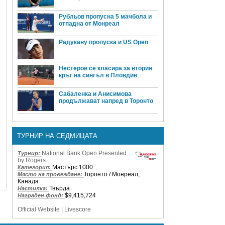
Рубльов пропусна 5 мачбола и
отпадна от Монреал
Радукану пропуска и US Open
Нестеров се класира за втория
кръг на сингъл в Пловдив
Сабаленка и Анисимова
продължават напред в Торонто
ТУРНИР НА СЕДМИЦАТА
National Bank Open Presented
Турнир:
by Rogers
Мастърс 1000
Категория:
Торонто / Монреал,
Място на провеждане:
Канада
Твърда
Настилка:
$9,415,724
Награден фонд:
Official Website
|
Livescore