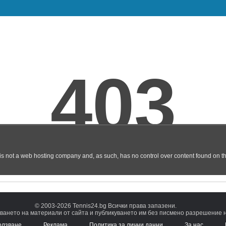
© 2003-2026 Tennis24.bg Всички права запазени.
ването на материали от сайта и публикуването им без писмено разрешение на
олзване
Реклама
Политика за лични данни
За нас