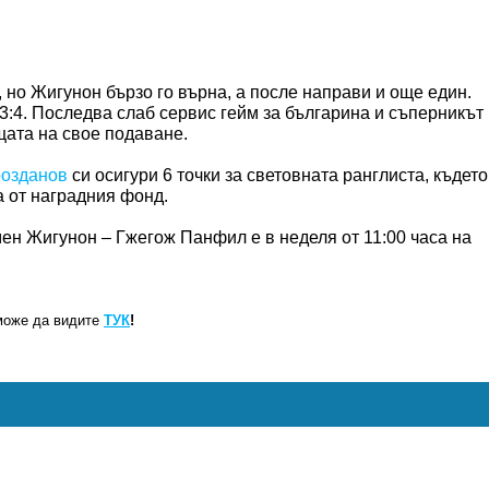
 но Жигунон бързо го върна, а после направи и още един.
 3:4. Последва слаб сервис гейм за българина и съперникът
щата на свое подаване.
розданов
си осигури 6 точки за световната ранглиста, където
а от наградния фонд.
ен Жигунон – Гжегож Панфил е в неделя от 11:00 часа на
може да видите
ТУК
!