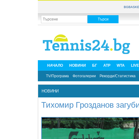
BGBASKE
НАЧАЛО
НОВИНИ
БГ
ATP
WTA
LIV
TV/Програма
Фотогалерии
Рекорди/Статистика
НОВИНИ
Тихомир Грозданов загуби