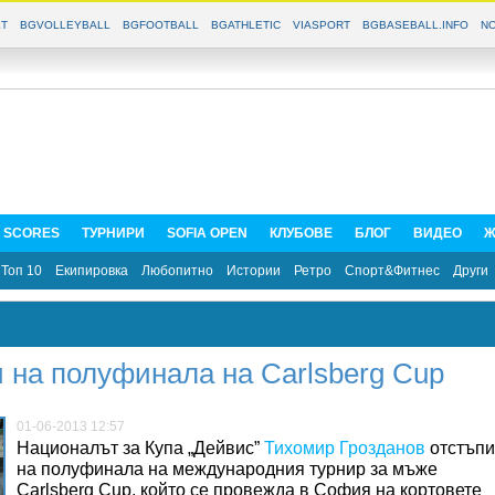
T
BGVOLLEYBALL
BGFOOTBALL
BGATHLETIC
VIASPORT
BGBASEBALL.INFO
NO
E SCORES
ТУРНИРИ
SOFIA OPEN
КЛУБОВЕ
БЛОГ
ВИДЕО
Ж
Топ 10
Екипировка
Любопитно
Истории
Ретро
Спорт&Фитнес
Други
 на полуфинала на Carlsberg Cup
01-06-2013 12:57
Националът за Купа „Дейвис”
Тихомир Грозданов
отстъпи
на полуфинала на международния турнир за мъже
Carlsberg Cup, който се провежда в София на кортовете