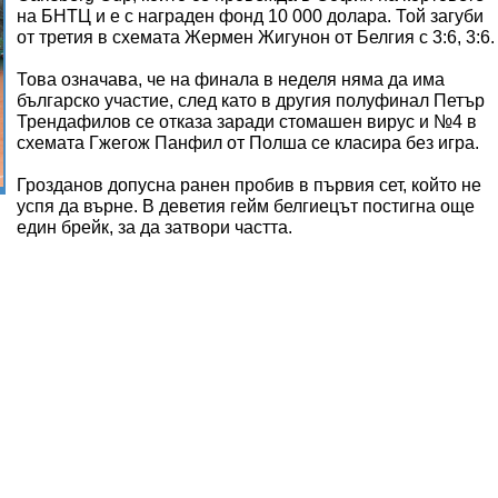
на БНТЦ и е с награден фонд 10 000 долара. Той загуби
от третия в схемата Жермен Жигунон от Белгия с 3:6, 3:6.
Това означава, че на финала в неделя няма да има
българско участие, след като в другия полуфинал Петър
Трендафилов се отказа заради стомашен вирус и №4 в
схемата Гжегож Панфил от Полша се класира без игра.
Грозданов допусна ранен пробив в първия сет, който не
успя да върне. В деветия гейм белгиецът постигна още
един брейк, за да затвори частта.