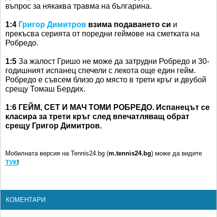
въпрос за някаква травма на българина.
1:4
Григор Димитров
взима подаването си
и
прекъсва серията от поредни геймове на сметката на
Робредо.
1:5
За жалост Гришо не може да затрудни Робредо и 30-
годишният испанец спечели с лекота още един гейм.
Робредо е съвсем близо до място в трети кръг и двубой
срещу Томаш Бердих.
1:6 ГЕЙМ, СЕТ И МАЧ ТОМИ РОБРЕДО. Испанецът се
класира за трети кръг след впечатляващ обрат
срещу Григор Димитров.
Мобилната версия на Tennis24.bg (
m.tennis24.bg
) може да видите
ТУК
!
КОМЕНТАРИ