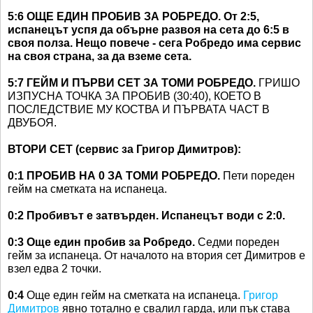
5:6 ОЩЕ ЕДИН ПРОБИВ ЗА РОБРЕДО. От 2:5,
испанецът успя да обърне развоя на сета до 6:5 в
своя полза. Нещо повече - сега Робредо има сервис
на своя страна, за да вземе сета.
5:7 ГЕЙМ И ПЪРВИ СЕТ ЗА ТОМИ РОБРЕДО.
ГРИШО
ИЗПУСНА ТОЧКА ЗА ПРОБИВ (30:40), КОЕТО В
ПОСЛЕДСТВИЕ МУ КОСТВА И ПЪРВАТА ЧАСТ В
ДВУБОЯ.
ВТОРИ СЕТ (сервис за Григор Димитров):
0:1 ПРОБИВ НА 0 ЗА ТОМИ РОБРЕДО.
Пети пореден
гейм на сметката на испанеца.
0:2 Пробивът е затвърден. Испанецът води с 2:0.
0:3 Още един пробив за Робредо.
Седми пореден
гейм за испанеца. От началото на втория сет Димитров е
взел едва 2 точки.
0:4
Още един гейм на сметката на испанеца.
Григор
Димитров
явно тотално е свалил гарда, или пък става