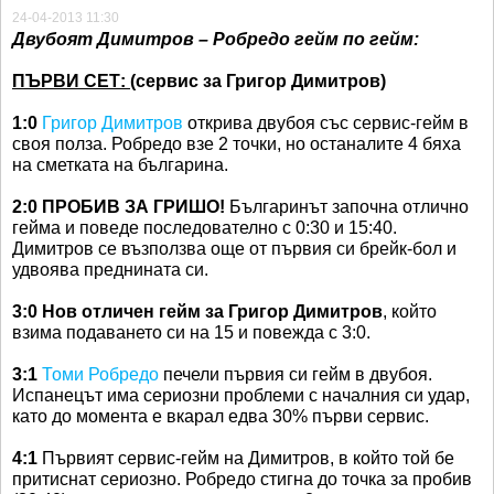
24-04-2013 11:30
Двубоят Димитров – Робредо гейм по гейм:
ПЪРВИ СЕТ:
(сервис за Григор Димитров)
1:0
Григор Димитров
открива двубоя със сервис-гейм в
своя полза. Робредо взе 2 точки, но останалите 4 бяха
на сметката на българина.
2:0 ПРОБИВ ЗА ГРИШО!
Българинът започна отлично
гейма и поведе последователно с 0:30 и 15:40.
Димитров се възползва още от първия си брейк-бол и
удвоява преднината си.
3:0 Нов отличен гейм за Григор Димитров
, който
взима подаването си на 15 и повежда с 3:0.
3:1
Томи Робредо
печели първия си гейм в двубоя.
Испанецът има сериозни проблеми с началния си удар,
като до момента е вкарал едва 30% първи сервис.
4:1
Първият сервис-гейм на Димитров, в който той бе
притиснат сериозно. Робредо стигна до точка за пробив