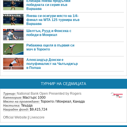
Елизара Янева продължи
победната си серия във
Варшава
Янева си осигури място на 1/4-
финал на WTA 125 турнира във
Варшава
Шелтън, Рууд и Фонсека с
победи в Монреал
Рибакина оцеля в първия си
мач в Торонто
Александър Донски е
полуфиналист на Чалънджър
в Полша
ТУРНИР НА СЕДМИЦАТА
National Bank Open Presented by Rogers
Турнир:
Мастърс 1000
Категория:
Торонто / Монреал, Канада
Място на провеждане:
Твърда
Настилка:
$9,415,724
Награден фонд:
Official Website
|
Livescore