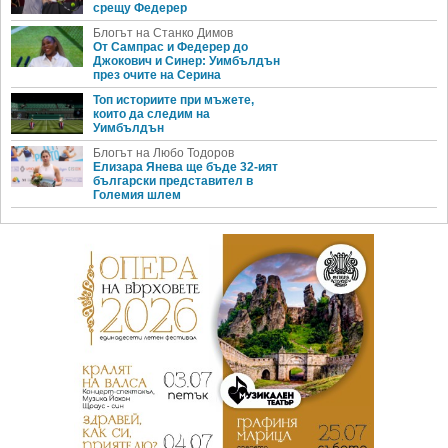
срещу Федерер
Блогът на Станко Димов
От Сампрас и Федерер до
Джокович и Синер: Уимбълдън
през очите на Серина
Топ историите при мъжете,
които да следим на
Уимбълдън
Блогът на Любо Тодоров
Елизара Янева ще бъде 32-ият
български представител в
Големия шлем