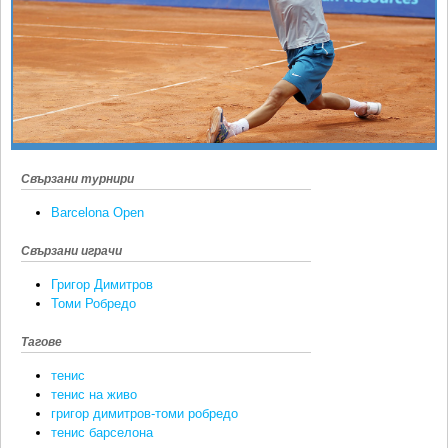
Ретро
SOFIA OPEN
Спорт&Фитнес
КЛУБОВЕ
Други
БЛОГ
Любители
ВИДЕО
ЖЪЛТО
Свързани турнири
РАКЕТНИ
Barcelona Open
Свързани играчи
Григор Димитров
Томи Робредо
Тагове
тенис
тенис на живо
григор димитров-томи робредо
тенис барселона