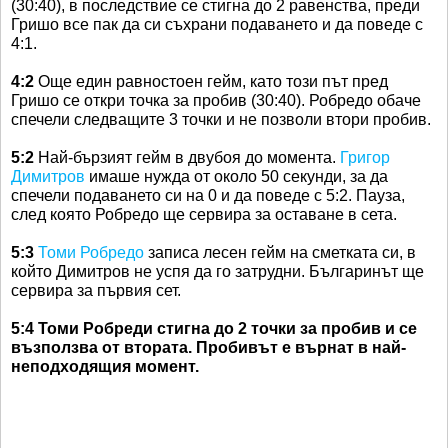
(30:40), в последствие се стигна до 2 равенства, преди
Гришо все пак да си съхрани подаването и да поведе с
4:1.
4:2
Още един равностоен гейм, като този път пред
Гришо се откри точка за пробив (30:40). Робредо обаче
спечели следващите 3 точки и не позволи втори пробив.
5:2
Най-бързият гейм в двубоя до момента.
Григор
Димитров
имаше нужда от около 50 секунди, за да
спечели подаването си на 0 и да поведе с 5:2. Пауза,
след която Робредо ще сервира за оставане в сета.
5:3
Томи Робредо
записа лесен гейм на сметката си, в
който Димитров не успя да го затрудни. Българинът ще
сервира за първия сет.
5:4 Томи Робреди стигна до 2 точки за пробив и се
възползва от втората. Пробивът е върнат в най-
неподходящия момент.