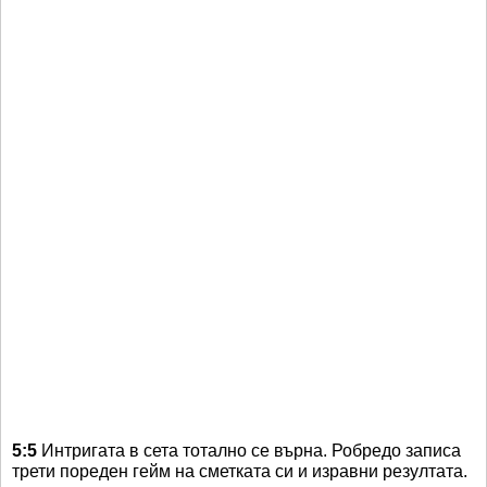
5:5
Интригата в сета тотално се върна. Робредо записа
трети пореден гейм на сметката си и изравни резултата.