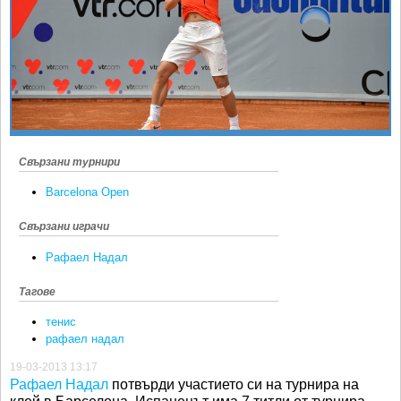
Ретро
SOFIA OPEN
Спорт&Фитнес
КЛУБОВЕ
Други
БЛОГ
Любители
ВИДЕО
ЖЪЛТО
РАКЕТНИ
Свързани турнири
Barcelona Open
Свързани играчи
Рафаел Надал
Тагове
тенис
рафаел надал
19-03-2013 13:17
Рафаел Надал
потвърди участието си на турнира на