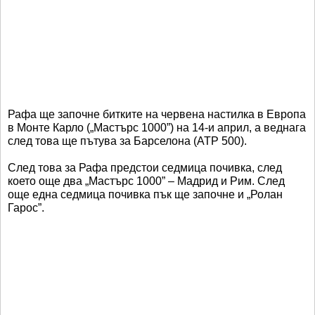
Рафа ще започне битките на червена настилка в Европа
в Монте Карло („Мастърс 1000”) на 14-и април, а веднага
след това ще пътува за Барселона (АТР 500).
След това за Рафа предстои седмица почивка, след
което още два „Мастърс 1000” – Мадрид и Рим. След
още една седмица почивка пък ще започне и „Ролан
Гарос”.