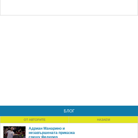
БЛОГ
ОТ АВТОРИТЕ
НАЗАЕМ
Адриан Манарино и
незавършената приказка
срещу Федерер