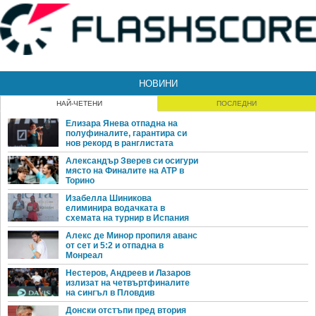
НОВИНИ
НАЙ-ЧЕТЕНИ
ПОСЛЕДНИ
Елизара Янева отпадна на
полуфиналите, гарантира си
нов рекорд в ранглистата
Александър Зверев си осигури
място на Финалите на ATP в
Торино
Изабелла Шиникова
елиминира водачката в
схемата на турнир в Испания
Алекс де Минор пропиля аванс
от сет и 5:2 и отпадна в
Монреал
Нестеров, Андреев и Лазаров
излизат на четвъртфиналите
на сингъл в Пловдив
Донски отстъпи пред втория