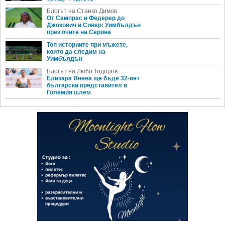
Блогът на Станко Димов
От Сампрас и Федерер до
Джокович и Синер: Уимбълдън
през очите на Серина
Топ историите при мъжете,
които да следим на
Уимбълдън
Блогът на Любо Тодоров
Елизара Янева ще бъде 32-ият
български представител в
Големия шлем