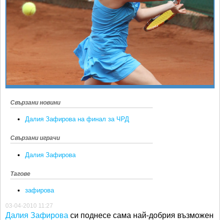
Ретро
SOFIA OPEN
Спорт&Фитнес
КЛУБОВЕ
Други
БЛОГ
Любители
ВИДЕО
ЖЪЛТО
РАКЕТНИ
Свързани новини
Далия Зафирова на финал за ЧРД
Свързани играчи
Далия Зафирова
Тагове
зафирова
03-04-2010 11:27
Далия Зафирова
си поднесе сама най-добрия възможен