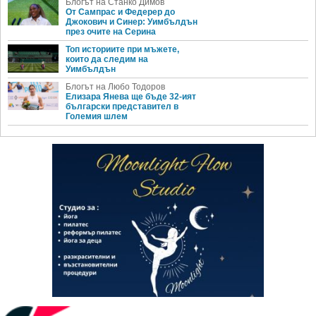
Блогът на Станко Димов
От Сампрас и Федерер до
Джокович и Синер: Уимбълдън
през очите на Серина
Топ историите при мъжете,
които да следим на
Уимбълдън
Блогът на Любо Тодоров
Елизара Янева ще бъде 32-ият
български представител в
Големия шлем