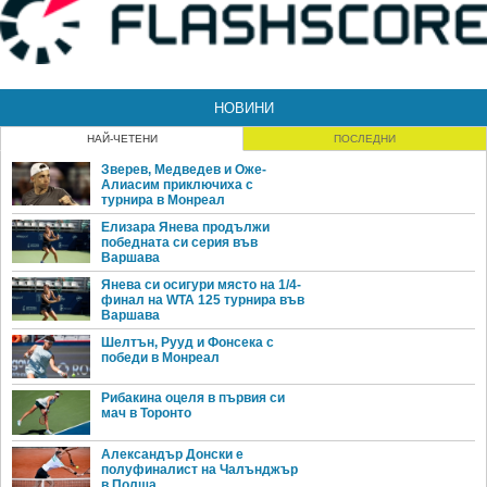
НОВИНИ
НАЙ-ЧЕТЕНИ
ПОСЛЕДНИ
Зверев, Медведев и Оже-
Алиасим приключиха с
турнира в Монреал
Елизара Янева продължи
победната си серия във
Варшава
Янева си осигури място на 1/4-
финал на WTA 125 турнира във
Варшава
Шелтън, Рууд и Фонсека с
победи в Монреал
Рибакина оцеля в първия си
мач в Торонто
Александър Донски е
полуфиналист на Чалънджър
в Полша