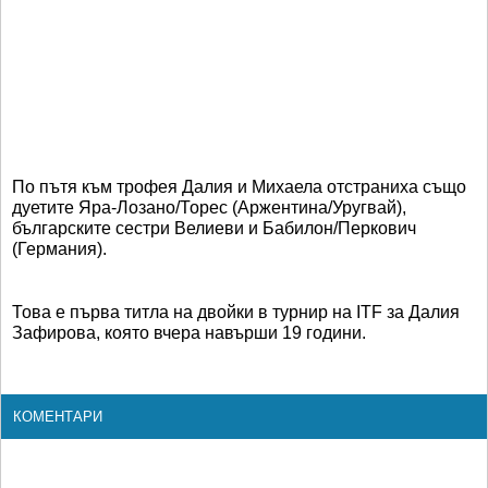
По пътя към трофея Далия и Михаела отстраниха също
дуетите Яра-Лозано/Торес (Аржентина/Уругвай),
българските сестри Велиеви и Бабилон/Перкович
(Германия).
Това е първа титла на двойки в турнир на ITF за Далия
Зафирова, която вчера навърши 19 години.
КОМЕНТАРИ