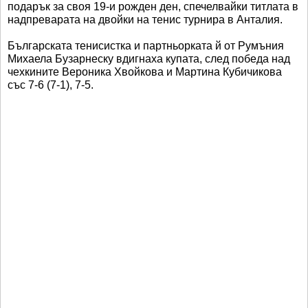
подарък за своя 19-и рожден ден, спечелвайки титлата в
надпреварата на двойки на тенис турнира в Анталия.
Българската тенисистка и партньорката й от Румъния
Михаела Бузарнеску вдигнаха купата, след победа над
чехкините Вероника Хвойкова и Мартина Кубичикова
със 7-6 (7-1), 7-5.