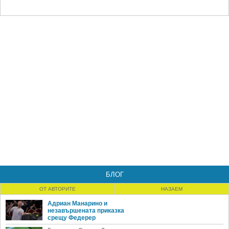
БЛОГ
ОТ АВТОРИТЕ
НАЗАЕМ
Адриан Манарино и
незавършената приказка
срещу Федерер