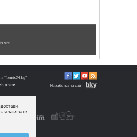
 "Tennis24.bg"
Контакти
Изработка на сайт
едостави
 съгласявате