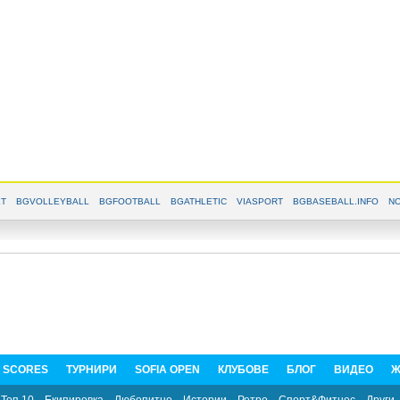
T
BGVOLLEYBALL
BGFOOTBALL
BGATHLETIC
VIASPORT
BGBASEBALL.INFO
NO
E SCORES
ТУРНИРИ
SOFIA OPEN
КЛУБОВЕ
БЛОГ
ВИДЕО
Ж