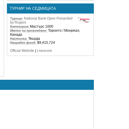
ТУРНИР НА СЕДМИЦАТА
National Bank Open Presented
Турнир:
by Rogers
Мастърс 1000
Категория:
Торонто / Монреал,
Място на провеждане:
Канада
Твърда
Настилка:
$9,415,724
Награден фонд:
Official Website
|
Livescore