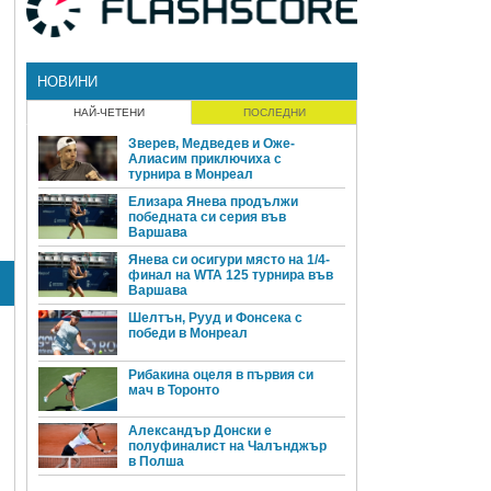
НОВИНИ
НАЙ-ЧЕТЕНИ
ПОСЛЕДНИ
Зверев, Медведев и Оже-
Алиасим приключиха с
турнира в Монреал
Елизара Янева продължи
победната си серия във
Варшава
Янева си осигури място на 1/4-
финал на WTA 125 турнира във
Варшава
Шелтън, Рууд и Фонсека с
победи в Монреал
Рибакина оцеля в първия си
мач в Торонто
Александър Донски е
полуфиналист на Чалънджър
в Полша