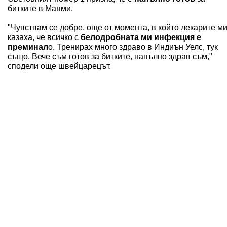
битките в Маями.
"Чувствам се добре, още от момента, в който лекарите м
казаха, че всичко с
белодробната ми инфекция е
преминал
о. Тренирах много здраво в Индиън Уелс, тук
също. Вече съм готов за битките, напълно здрав съм,"
сподели още швейцарецът.