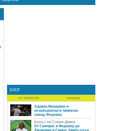
Любители
е
БЛОГ
ОТ АВТОРИТЕ
НАЗАЕМ
Адриан Манарино и
незавършената приказка
срещу Федерер
Блогът на Станко Димов
От Сампрас и Федерер до
Джокович и Синер: Уимбълдън