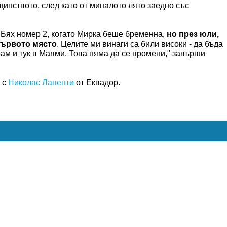
щинството, след като от миналото лято заедно със
 Бях номер 2, когато Мирка беше бременна,
но през юли,
 първото място
. Целите ми винаги са били високи - да бъда
ам и тук в Маями. Това няма да се промени," завърши
 с
Николас Лапенти
от Еквадор.