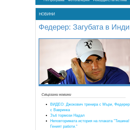
TV/Програма
Фотогалерии
Рекорди/Статистика
НОВИНИ
Федерер: Загубата в Инд
Свързани новини
ВИДЕО: Джокович тренира с Мъри, Федерер
с Вавринка
Зъб тормози Надал
Неповторимата история на плаката "Тишина!
Геният работи."