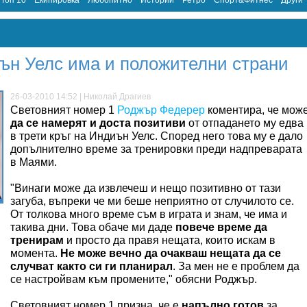
Топ 10
Екипировка
Любопитно
Истории
Ретро
Спорт&Фитнес
Други
иън Уелс има и положителни страни
26-03-2010 14:52 | Николай Драгиев
Световният номер 1
Роджър Федерер
коментира, че мож
да се намерят и доста позитиви
от отпадането му едва
в трети кръг на Индиън Уелс. Според него това му е дало
допълнително време за тренировки преди надпреварата
в Маями.
"Винаги може да извлечеш и нещо позитивно от тази
загуба, въпреки че ми беше неприятно от случилото се.
От толкова много време съм в играта и знам, че има и
такива дни. Това обаче ми даде
повече време да
тренирам
и просто да правя нещата, които искам в
момента.
Не може вечно да очакваш нещата да се
случват както си ги планирал
. За мен не е проблем да
се настройвам към промените," обясни Роджър.
Световният номер 1 призна, че е
напълно готов
за