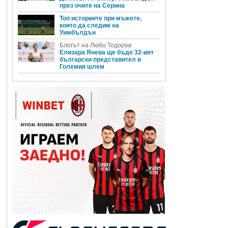
през очите на Серина
Топ историите при мъжете,
които да следим на
и
Уимбълдън
Блогът на Любо Тодоров
Елизара Янева ще бъде 32-ият
български представител в
Големия шлем