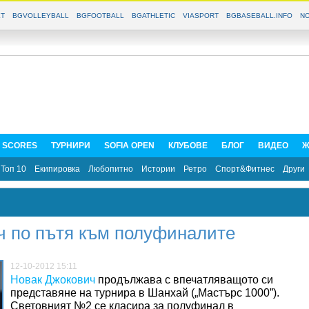
T
BGVOLLEYBALL
BGFOOTBALL
BGATHLETIC
VIASPORT
BGBASEBALL.INFO
NO
E SCORES
ТУРНИРИ
SOFIA OPEN
КЛУБОВЕ
БЛОГ
ВИДЕО
Ж
Топ 10
Екипировка
Любопитно
Истории
Ретро
Спорт&Фитнес
Други
ч по пътя към полуфиналите
12-10-2012 15:11
Новак Джокович
продължава с впечатляващото си
представяне на турнира в Шанхай („Мастърс 1000”).
Световният №2 се класира за полуфинал в