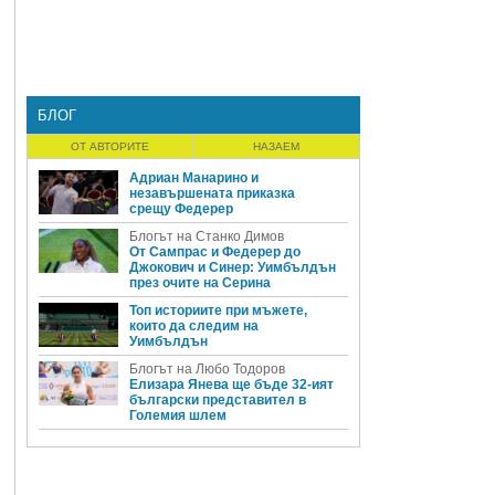
БЛОГ
ОТ АВТОРИТЕ
НАЗАЕМ
Адриан Манарино и
незавършената приказка
срещу Федерер
Блогът на Станко Димов
От Сампрас и Федерер до
Джокович и Синер: Уимбълдън
през очите на Серина
Топ историите при мъжете,
които да следим на
Уимбълдън
Блогът на Любо Тодоров
Елизара Янева ще бъде 32-ият
български представител в
Големия шлем