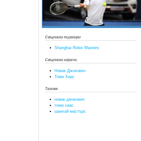
Свързани турнири
Shanghai Rolex Masters
Свързани играчи
Новак Джокович
Томи Хаас
Тагове
новак джокович
томи хаас
шанхай мастърс