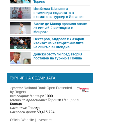
Торино
Изабелла Шиникова
елиминира водачката в
схемата на турнир в Испания
Алекс де Минор пропиля аванс
от сет и 5:2 и отпадна в
Монреал
Нестеров, Андреев и Лазаров
излизат на четвъртфиналите
на сингъл в Пловдив
Донски отстъпи пред втория
поставен на турнир в Полша
ТУРНИР НА СЕДМИЦАТА
National Bank Open Presented
Турнир:
by Rogers
Мастърс 1000
Категория:
Торонто / Монреал,
Място на провеждане:
Канада
Твърда
Настилка:
$9,415,724
Награден фонд:
Official Website
|
Livescore