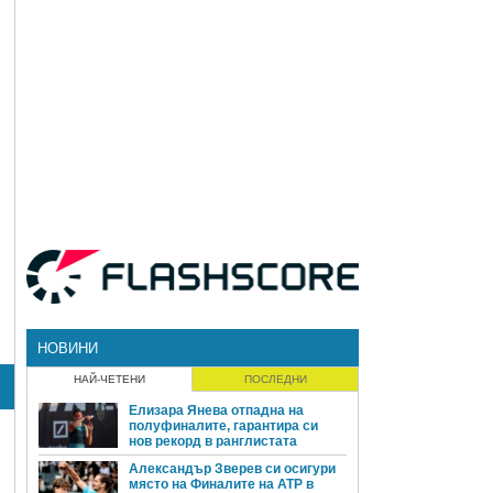
НОВИНИ
НАЙ-ЧЕТЕНИ
ПОСЛЕДНИ
Елизара Янева отпадна на
полуфиналите, гарантира си
нов рекорд в ранглистата
Александър Зверев си осигури
място на Финалите на ATP в