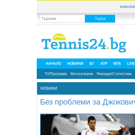
BGBASKE
НАЧАЛО
НОВИНИ
БГ
ATP
WTA
LIV
TV/Програма
Фотогалерии
Рекорди/Статистика
НОВИНИ
Без проблеми за Джокови