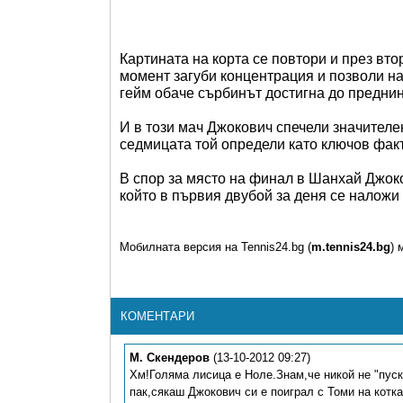
Картината на корта се повтори и през вто
момент загуби концентрация и позволи на
гейм обаче сърбинът достигна до преднина
И в този мач Джокович спечели значителен
седмицата той определи като ключов фак
В спор за място на финал в Шанхай Джок
който в първия двубой за деня се наложи 
Мобилната версия на Tennis24.bg (
m.tennis24.bg
) 
КОМЕНТАРИ
М. Скендеров
(13-10-2012 09:27)
Хм!Голяма лисица е Ноле.Знам,че никой не "пуск
пак,сякаш Джокович си е поиграл с Томи на котка