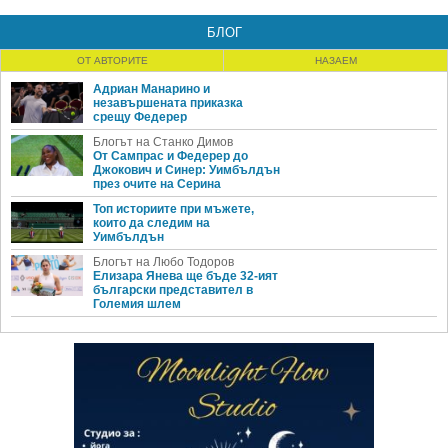
БЛОГ
ОТ АВТОРИТЕ
НАЗАЕМ
Адриан Манарино и
незавършената приказка
срещу Федерер
Блогът на Станко Димов
От Сампрас и Федерер до
Джокович и Синер: Уимбълдън
през очите на Серина
Топ историите при мъжете,
които да следим на
Уимбълдън
Блогът на Любо Тодоров
Елизара Янева ще бъде 32-ият
български представител в
Големия шлем