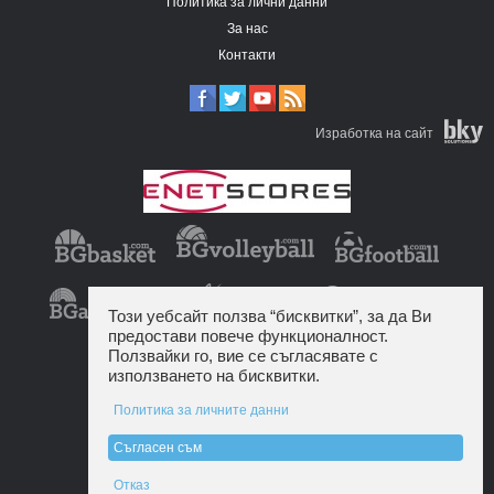
Политика за лични данни
За нас
Контакти
Изработка на сайт
Този уебсайт ползва “бисквитки”, за да Ви
предостави повече функционалност.
Ползвайки го, вие се съгласявате с
използването на бисквитки.
Политика за личните данни
Съгласен съм
Отказ