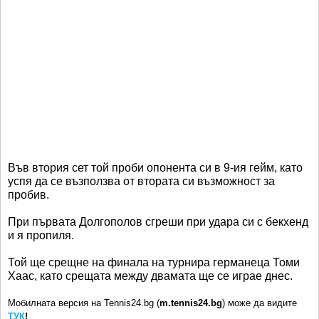
Във втория сет той проби опонента си в 9-ия гейм, като
успя да се възползва от втората си възможност за
пробив.
При първата Долгополов сгреши при удара си с бекхенд
и я пропиля.
Той ще срещне на финала на турнира германеца Томи
Хаас, като срещата между двамата ще се играе днес.
Мобилната версия на Tennis24.bg (
m.tennis24.bg
) може да видите
ТУК
!