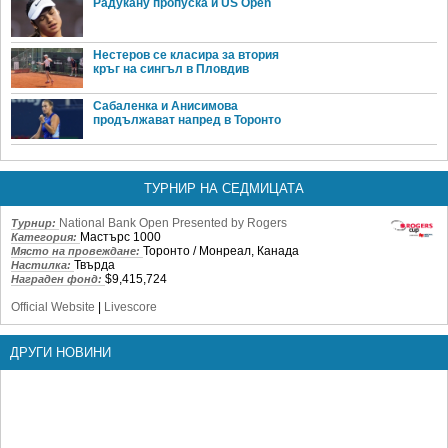
Радукану пропуска и US Open
Нестеров се класира за втория
кръг на сингъл в Пловдив
Сабаленка и Анисимова
продължават напред в Торонто
ТУРНИР НА СЕДМИЦАТА
National Bank Open Presented by Rogers
Турнир:
Мастърс 1000
Категория:
Торонто / Монреал, Канада
Място на провеждане:
Твърда
Настилка:
$9,415,724
Награден фонд:
Official Website
|
Livescore
ДРУГИ НОВИНИ