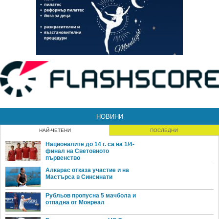
НОВИНИ
НАЙ-ЧЕТЕНИ
ПОСЛЕДНИ
Националите до 14 г. са на 1/4-
финал на Световното
първенство
Алкарас отказа участие и на
Мастърса в Синсинати
Рубльов пропусна 5 мачбола и
отпадна от Монреал