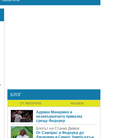
Любители
-
БЛОГ
ОТ АВТОРИТЕ
НАЗАЕМ
Адриан Манарино и
незавършената приказка
срещу Федерер
Блогът на Станко Димов
От Сампрас и Федерер до
Джокович и Синер: Уимбълдън