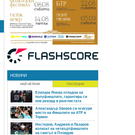
НОВИНИ
НАЙ-ЧЕТЕНИ
ПОСЛЕДНИ
Елизара Янева отпадна на
полуфиналите, гарантира си
нов рекорд в ранглистата
Александър Зверев си осигури
място на Финалите на ATP в
Торино
Нестеров, Андреев и Лазаров
излизат на четвъртфиналите
на сингъл в Пловдив