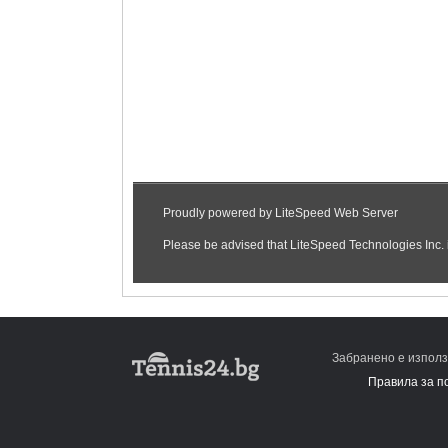
Забранено е използ
Правила за п