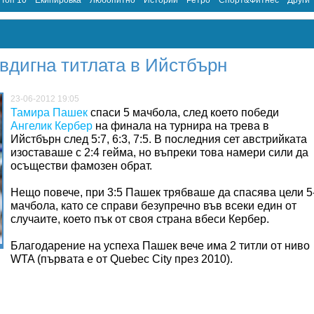
Топ 10
Екипировка
Любопитно
Истории
Ретро
Спорт&Фитнес
Други
вдигна титлата в Ийстбърн
23-06-2012 19:05
Тамира Пашек
спаси 5 мачбола, след което победи
Ангелик Кербер
на финала на турнира на трева в
Ийстбърн след 5:7, 6:3, 7:5. В последния сет австрийката
изоставаше с 2:4 гейма, но въпреки това намери сили да
осъществи фамозен обрат.
Нещо повече, при 3:5 Пашек трябваше да спасява цели 5
мачбола, като се справи безупречно във всеки един от
случаите, което пък от своя страна вбеси Кербер.
Благодарение на успеха Пашек вече има 2 титли от ниво
WTA (първата е от Quebec City през 2010).