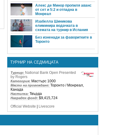
Алекс де Минор пропиля аванс
от сет и 5:2 и отпадна в
Монреал
Изабелла Шиникова
елиминира водачката в
схемата на турнир в Испания
Без изненади за фаворитките в
Торонто
ТУРНИР НА СЕДМИЦАТА
National Bank Open Presented
Турнир:
by Rogers
Мастърс 1000
Категория:
Торонто / Монреал,
Място на провеждане:
Канада
Твърда
Настилка:
$9,415,724
Награден фонд:
Official Website
|
Livescore