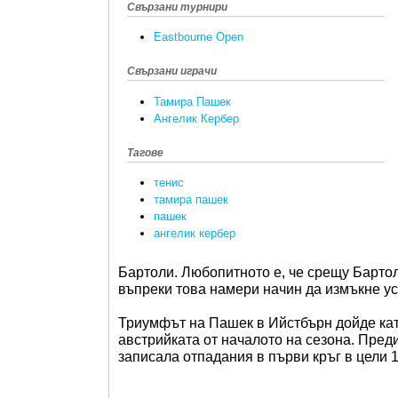
Свързани турнири
Eastbourne Open
Свързани играчи
Тамира Пашек
Ангелик Кербер
Тагове
тенис
тамира пашек
пашек
ангелик кербер
Бартоли. Любопитното е, че срещу Бартол
въпреки това намери начин да измъкне ус
Триумфът на Пашек в Ийстбърн дойде кат
австрийката от началото на сезона. Пред
записала отпадания в първи кръг в цели 1