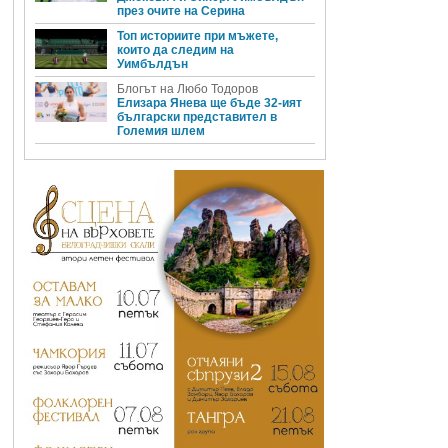
през очите на Серина
Топ историите при мъжете,
които да следим на
Уимбълдън
Блогът на Любо Тодоров
Елизара Янева ще бъде 32-ият
български представител в
Големия шлем