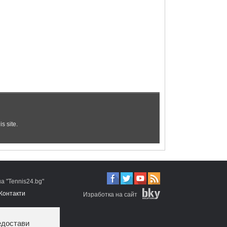
 "Tennis24.bg"
Контакти
Изработка на сайт
едостави