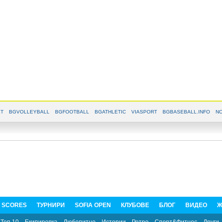
T
BGVOLLEYBALL
BGFOOTBALL
BGATHLETIC
VIASPORT
BGBASEBALL.INFO
NO
E SCORES
ТУРНИРИ
SOFIA OPEN
КЛУБОВЕ
БЛОГ
ВИДЕО
Ж