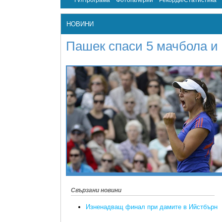
TV/Програма
Фотогалерии
Рекорди/Статистика
НОВИНИ
Пашек спаси 5 мачбола и 
Свързани новини
Изненадващ финал при дамите в Ийстбърн