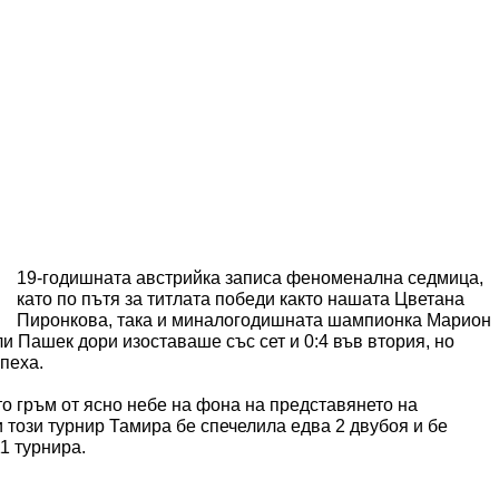
19-годишната австрийка записа феноменална седмица,
като по пътя за титлата победи както нашата Цветана
Пиронкова, така и миналогодишната шампионка Марион
и Пашек дори изоставаше със сет и 0:4 във втория, но
пеха.
о гръм от ясно небе на фона на представянето на
и този турнир Тамира бе спечелила едва 2 двубоя и бе
1 турнира.