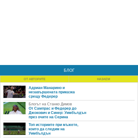
БЛОГ
ОТ АВТОРИТЕ
НАЗАЕМ
Адриан Манарино и
незавършената приказка
срещу Федерер
Блогът на Станко Димов
От Сампрас и Федерер до
Джокович и Синер: Уимбълдън
през очите на Серина
Топ историите при мъжете,
които да следим на
Уимбълдън