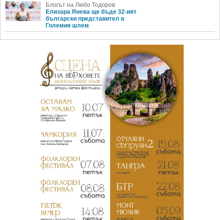
Блогът на Любо Тодоров
Елизара Янева ще бъде 32-ият
български представител в
Големия шлем