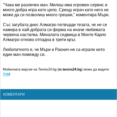
"Чака ме различен мач. Милош има огромен сервис и
много добра игра като цяло. Срещу играч като него не
може да си позволиш много грешки," коментира Мъри.
Със загубата днес Алмагро потвърди тезата, че не се
намира в най-добрата си форма на иначе любимата
червена настилка. Миналата седмица в Монте Карло
Алмагро отново отпадна в трети кръг.
Любопитното е, че Мъри и Раонич не са играли нито
един мач помежду си.
Мобилната версия на Tennis24.bg (
m.tennis24.bg
) може да видите
ТУК
!
КОМЕНТАРИ