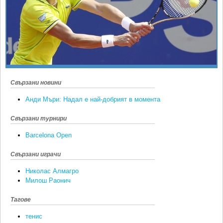
Ретро
SOFIA OPEN
Спорт&Фитнес
КЛУБОВЕ
Други
БЛОГ
Любители
ВИДЕО
ЖЪЛТО
Свързани новини
РАКЕТНИ
Анди Мъри: Надал е най-добрият в момента
Свързани турнири
Barcelona Open
Свързани играчи
Николас Алмагро
Милош Раонич
Тагове
тенис