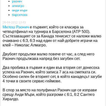
раонич
алмагро
анди мъри
барселона
26-04-2012 13:43
Милош Раонич
е първият, който се класира за
четвъртфинал на турнира в Барселона (АТР 500).
Състезаващият се за Канада тенисист се наложи малко
очаквано с 6:3, 6:3 над един от най-добрите играчи на
клей – Николас Алмагро.
Двубоят продължи малко повече от час, а след него
Раонич продължава напред без загубен сет.
Два пробива в първия и един във втория сет донесоха
успеха на Раонич, който записа 7 аса на сметката си.
Особено силен бе вторият сет, в който канадецът загуби
4 точки в своите сервис-геймове.
В спор за място на полуфинал Раонич ще се изправи
срещу Анди Мъри, който разгроми с 6:1, 6:2 Сантяго
Хиралдо.