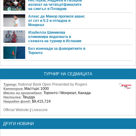
Нестеров, Андреев и Лазаров
излизат на четвъртфиналите
на сингъл в Пловдив
Алекс де Минор пропиля аванс
от сет и 5:2 и отпадна в
Монреал
Изабелла Шиникова
елиминира водачката в
схемата на турнир в Испания
Без изненади за фаворитките в
Торонто
ТУРНИР НА СЕДМИЦАТА
National Bank Open Presented by Rogers
Турнир:
Мастърс 1000
Категория:
Торонто / Монреал, Канада
Място на провеждане:
Твърда
Настилка:
$9,415,724
Награден фонд:
Official Website
|
Livescore
ДРУГИ НОВИНИ