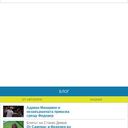
БЛОГ
ОТ АВТОРИТЕ
НАЗАЕМ
Адриан Манарино и
незавършената приказка
срещу Федерер
Блогът на Станко Димов
От Сампрас и Федерер до