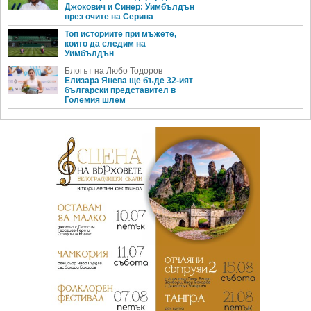
Джокович и Синер: Уимбълдън
през очите на Серина
Топ историите при мъжете,
които да следим на
Уимбълдън
Блогът на Любо Тодоров
Елизара Янева ще бъде 32-ият
български представител в
Големия шлем