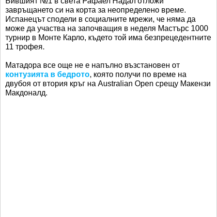
Бившият №1 в света Рафаел Надал отложи
завръщането си на корта за неопределено време.
Испанецът сподели в социалните мрежи, че няма да
може да участва на започващия в неделя Мастърс 1000
турнир в Монте Карло, където той има безпрецедентните
11 трофея.
Матадора все още не е напълно възстановен от
контузията в бедрото
, която получи по време на
двубоя от втория кръг на Australian Open срещу Макензи
Макдоналд.