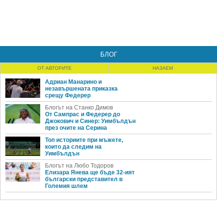
БЛОГ
ОТ АВТОРИТЕ
НАЗАЕМ
Адриан Манарино и
незавършената приказка
срещу Федерер
Блогът на Станко Димов
От Сампрас и Федерер до
Джокович и Синер: Уимбълдън
през очите на Серина
Топ историите при мъжете,
които да следим на
Уимбълдън
Блогът на Любо Тодоров
Елизара Янева ще бъде 32-ият
български представител в
Големия шлем