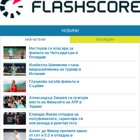
НОВИНИ
НАЙ-ЧЕТЕНИ
ПОСЛЕДНИ
Нестеров се класира за
финала на Чалънджъра в
Пловдив
Изабелла Шиникова стана
вицешампионка на турнир в
Испания
Глушкова загуби финала в
Сърбия
Александър Зверев си осигури
място на Финалите на ATP в
Торино
Елизара Янева отпадна на
полуфиналите, гарантира си
нов рекорд в ранглистата
Алекс де Минор пропиля аванс
от сет и 5:2 и отпадна в
Монреал