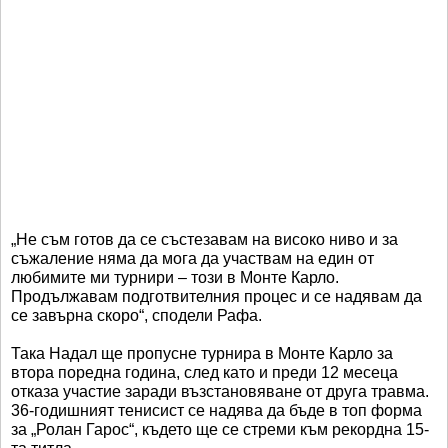
„Не съм готов да се състезавам на високо ниво и за
съжаление няма да мога да участвам на един от
любимите ми турнири – този в Монте Карло.
Продължавам подготвителния процес и се надявам да
се завърна скоро“, сподели Рафа.
Така Надал ще пропусне турнира в Монте Карло за
втора поредна година, след като и преди 12 месеца
отказа участие заради възстановяване от друга травма.
36-годишният тенисист се надява да бъде в топ форма
за „Ролан Гарос“, където ще се стреми към рекордна 15-