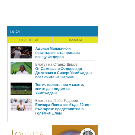
БЛОГ
ОТ АВТОРИТЕ
НАЗАЕМ
Адриан Манарино и
незавършената приказка
срещу Федерер
Блогът на Станко Димов
От Сампрас и Федерер до
Джокович и Синер: Уимбълдън
през очите на Серина
Топ историите при мъжете,
които да следим на
Уимбълдън
Блогът на Любо Тодоров
Елизара Янева ще бъде 32-ият
български представител в
Големия шлем