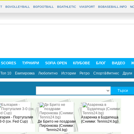
T
BGVOLLEYBALL
BGFOOTBALL
BGATHLETIC
VIASPORT
BGBASEBALL.INFO
NO
E SCORES
ТУРНИРИ
SOFIA OPEN
КЛУБОВЕ
БЛОГ
ВИДЕО
Ж
Топ 10
Екипировка
Любопитно
Истории
Ретро
Спорт&Фитнес
Други
гария - Португалия
Азаренка в Будапеща
3-0 (сн. Fed Cup)
Де Брито не поздрави
(Снимки: Tennis24.bg)
Пиронкова (Снимки:
Tennis24.bg)