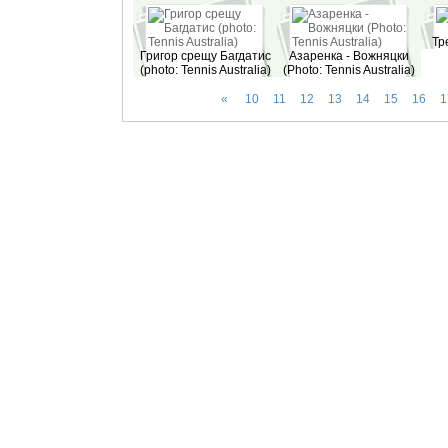
Тр
Григор срещу Багдатис
Азаренка - Вожняцки
(photo: Tennis Australia)
(Photo: Tennis Australia)
«
10
11
12
13
14
15
16
1