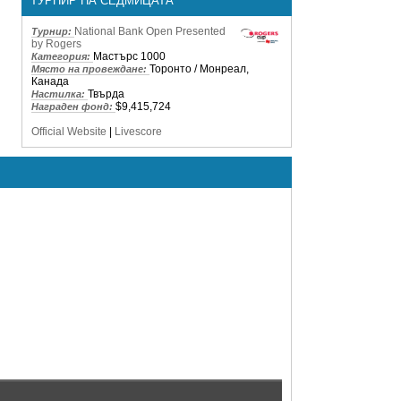
ТУРНИР НА СЕДМИЦАТА
National Bank Open Presented
Турнир:
by Rogers
Мастърс 1000
Категория:
Торонто / Монреал,
Място на провеждане:
Канада
Твърда
Настилка:
$9,415,724
Награден фонд:
Official Website
|
Livescore