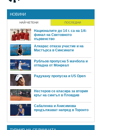
НОВИНИ
НАЙ-ЧЕТЕНИ
ПОСЛЕДНИ
Националите до 14 г. са на 1/4-
финал на Световното
първенство
Алкарас отказа участие и на
Мастърса в Синсинати
Рубльов пропусна 5 мачбола и
отпадна от Монреал
Радукану пропуска и US Open
Нестеров се класира за втория
кръг на сингъл в Пловдив
Сабаленка и Анисимова
продължават напред в Торонто