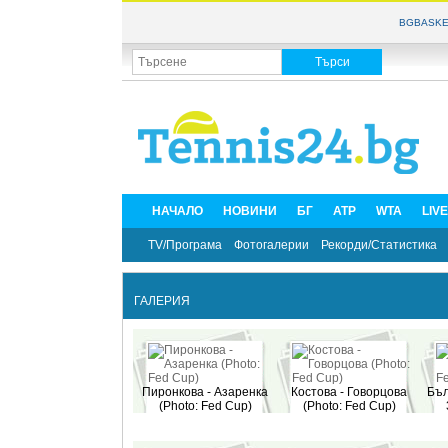
BGBASKE
НАЧАЛО
НОВИНИ
БГ
ATP
WTA
LIV
TV/Програма
Фотогалерии
Рекорди/Статистика
ГАЛЕРИЯ
Пиронкова - Азаренка
Костова - Говорцова
Бъл
(Photo: Fed Cup)
(Photo: Fed Cup)