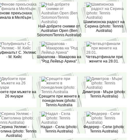
енове прекъснаха
инала в Мелбърн
Шампионска радост на
Най-добрите снимки от
Серина (photo: Tennis
Australian Open (Ben
Australia)
Solomon/Tennis Australia)
уфиналът С. Уилямс
- М. Кийс
Шарапова - Макарова на
Четвъртфинали при
"Род Лейвър Арина"
жените на 28.01.
оите при мъжете на
Димитров - Мъри (photo:
26 януари
Срещите при жените в
Tennis Australia)
понеделник (photo:
Tennis Australia
Серина Уилямс -
Надал - Села (photo:
Федерер - Сепи (photo:
олина (photo: Tennis
Tennis Australia)
Tennis Australia)
Australia)