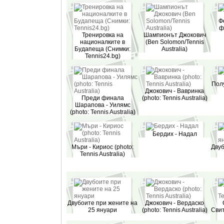
Ф
ф
Тренировка на
Шампионът Джокович
националките в
(Ben Solomon/Tennis
Будапеща (Снимки:
Australia)
Tennis24.bg)
Пол
Джокович - Вавринка
Преди финала
(photo: Tennis Australia)
Шарапова - Уилямс
(photo: Tennis Australia)
Бердих - Надал
Мъри - Кириос (photo:
Двуб
Tennis Australia)
Двубоите при жените на
Джокович - Вердаско
25 януари
(photo: Tennis Australia)
Свит