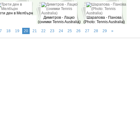
ети ден в Мелбърн
Димитров - Лацко
Шарапова - Панова
(снимки Tennis Australia)
(Photo: Tennis Australia)
7
18
19
20
21
22
23
24
25
26
27
28
29
»