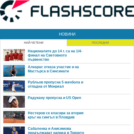
НОВИНИ
НАЙ-ЧЕТЕНИ
ПОСЛЕДНИ
Националите до 14 г. са на 1/4-
финал на Световното
първенство
Алкарас отказа участие и на
Мастърса в Синсинати
Рубльов пропусна 5 мачбола и
отпадна от Монреал
Радукану пропуска и US Open
Нестеров се класира за втория
кръг на сингъл в Пловдив
Сабаленка и Анисимова
продължават напред в Торонто