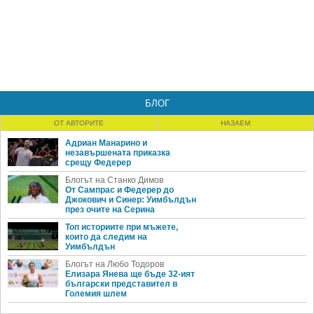
БЛОГ
ОТ АВТОРИТЕ
НАЗАЕМ
Адриан Манарино и
незавършената приказка
срещу Федерер
Блогът на Станко Димов
От Сампрас и Федерер до
Джокович и Синер: Уимбълдън
през очите на Серина
Топ историите при мъжете,
които да следим на
Уимбълдън
Блогът на Любо Тодоров
Елизара Янева ще бъде 32-ият
български представител в
Големия шлем