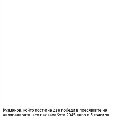
Кузманов, който постигна две победи в пресявките на
надпреварата, все пак заработи 2045 евро и 5 точки за