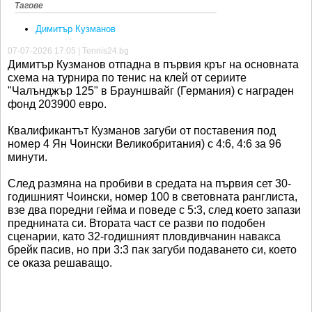
Тагове
Димитър Кузманов
07-07-2026 17:05 | Tennis24.bg
Димитър Кузманов отпадна в първия кръг на основната
схема на турнира по тенис на клей от сериите
"Чалънджър 125" в Брауншвайг (Германия) с награден
фонд 203900 евро.
Квалификантът Кузманов загуби от поставения под
номер 4 Ян Чоински Великобритания) с 4:6, 4:6 за 96
минути.
След размяна на пробиви в средата на първия сет 30-
годишният Чоински, номер 100 в световната ранглиста,
взе два поредни гейма и поведе с 5:3, след което запази
преднината си. Втората част се разви по подобен
сценарии, като 32-годишният пловдивчанин навакса
брейк пасив, но при 3:3 пак загуби подаването си, което
се оказа решаващо.