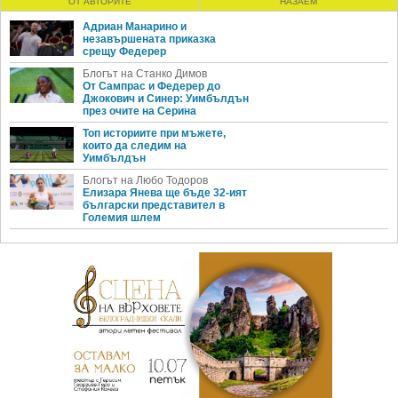
ОТ АВТОРИТЕ
НАЗАЕМ
Адриан Манарино и
незавършената приказка
срещу Федерер
Блогът на Станко Димов
От Сампрас и Федерер до
Джокович и Синер: Уимбълдън
през очите на Серина
Топ историите при мъжете,
които да следим на
Уимбълдън
Блогът на Любо Тодоров
Елизара Янева ще бъде 32-ият
български представител в
Големия шлем