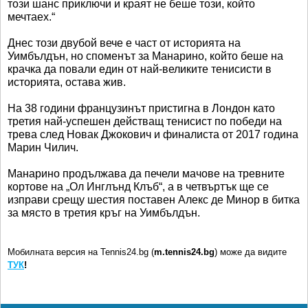
този шанс приключи и краят не беше този, който
мечтаех.“
Днес този двубой вече е част от историята на
Уимбълдън, но споменът за Манарино, който беше на
крачка да повали един от най-великите тенисисти в
историята, остава жив.
На 38 години французинът пристигна в Лондон като
третия най-успешен действащ тенисист по победи на
трева след Новак Джокович и финалиста от 2017 година
Марин Чилич.
Манарино продължава да печели мачове на тревните
кортове на „Ол Инглънд Клъб“, а в четвъртък ще се
изправи срещу шестия поставен Алекс де Минор в битка
за място в третия кръг на Уимбълдън.
Мобилната версия на Tennis24.bg (
m.tennis24.bg
) може да видите
ТУК
!