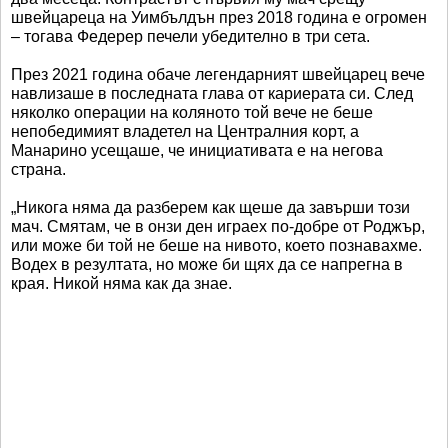
швейцареца на Уимбълдън през 2018 година е огромен
– тогава Федерер печели убедително в три сета.
През 2021 година обаче легендарният швейцарец вече
навлизаше в последната глава от кариерата си. След
няколко операции на коляното той вече не беше
непобедимият владетел на Централния корт, а
Манарино усещаше, че инициативата е на негова
страна.
„Никога няма да разберем как щеше да завърши този
мач. Смятам, че в онзи ден играех по-добре от Роджър,
или може би той не беше на нивото, което познавахме.
Водех в резултата, но може би щях да се напрегна в
края. Никой няма как да знае.