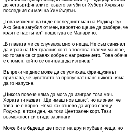
до четвъртфиналите, където загуби от Хуберт Хуркач в
последния си мач на Уимбълдън.
„Това можеше да бъде последният мач на Роджър тук.
Ако беше загубил от мен, вероятно щеше да разбере, че
краят е настъпил“, пошегува се Манарино.
„В главата ми се случваха много неща. Не съм свикнал
да играя на Централния корт в толкова големи мачове,
но тогава се справях добре с напрежението. Това обаче
е спомен, който се опитваш да изтриеш.“
Въпреки че днес може да се усмихва, французинът
признава, че чувството за пропуснат шанс никога няма
да го напусне.
„Никога повече няма да мога да изиграя този мач.
Хората ти казват: „Ще имаш нов шанс“, но аз знам, че
това не е вярно. Няма как отново да играя срещу
Роджър, в този ден, на този Централен корт. Тази
възможност си отиде завинаги.
Може би в бъдеще ще постигна други хубави неща, но