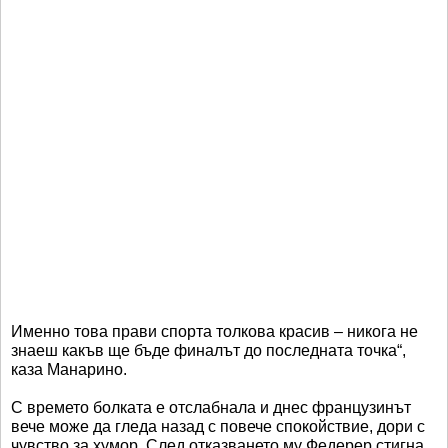
Именно това прави спорта толкова красив – никога не
знаеш какъв ще бъде финалът до последната точка“,
каза Манарино.
С времето болката е отслабнала и днес французинът
вече може да гледа назад с повече спокойствие, дори с
чувство за хумор. След отказването му Федерер стигна