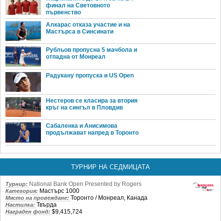
финал на Световното
първенство
Алкарас отказа участие и на
Мастърса в Синсинати
Рубльов пропусна 5 мачбола и
отпадна от Монреал
Радукану пропуска и US Open
Нестеров се класира за втория
кръг на сингъл в Пловдив
Сабаленка и Анисимова
продължават напред в Торонто
ТУРНИР НА СЕДМИЦАТА
National Bank Open Presented by Rogers
Турнир:
Мастърс 1000
Категория:
Торонто / Монреал, Канада
Място на провеждане:
Твърда
Настилка:
$9,415,724
Награден фонд: