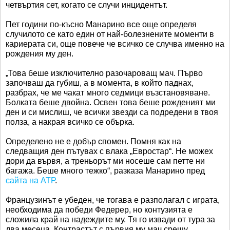
четвъртия сет, когато се случи инцидентът.
Пет години по-късно Манарино все още определя
случилото се като един от най-болезнените моменти в
кариерата си, още повече че всичко се случва именно на
рождения му ден.
„Това беше изключително разочароващ мач. Първо
започваш да губиш, а в момента, в който паднах,
разбрах, че ме чакат много седмици възстановяване.
Болката беше двойна. Освен това беше рожденият ми
ден и си мислиш, че всички звезди са подредени в твоя
полза, а накрая всичко се обърка.
Определено не е добър спомен. Помня как на
следващия ден пътувах с влака „Евростар“. Не можех
дори да вървя, а треньорът ми носеше сам петте ни
багажа. Беше много тежко“, разказа Манарино пред
сайта на АТР
.
Французинът е убеден, че тогава е разполагал с играта,
необходима да победи Федерер, но контузията е
сложила край на надеждите му. Тя го извади от тура за
два месеца. Контрастът с първия му мач срещу