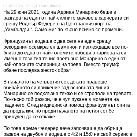
02-07-2026 12:13 | Станко Димов
На 29 юни 2021 година Адриан Манарино беше в
разгара на един от най-силните мачове в кариерата си
срещу Роджър Федерер на Централния корт на
„Уимбълдън“. Само миг по-късно всичко се промени.
Французинът водеше с два сета на един срещу
рекордния осемкратен шампион и изглеждаше все по-
близо до една от най-големите победи в кариерата си.
Именно този тип тенис превърна Манарино в един от
най-опасните съперници на трева. Вместо триумф
обаче последва жесток обрат.
В началото на четвъртия сет, докато правеше
обичайното си движение зад основната линия,
Манарино се подхлъзна тежко и се строполи на тревата.
По-късно той разкри, че е чул пукане в момента на
падането. След медицинска помощ французинът опита
да продължи, но преди началото на петия сет бе
принуден да се откаже.
По това време Федерер вече започваше да обръща
развоя на двубоя и водеше с 4:2 и 15:0 на свой сервис в